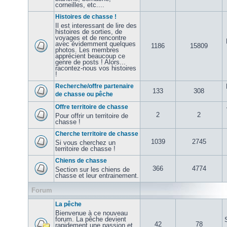
corneilles, etc....
Histoires de chasse !
Il est interessant de lire des
histoires de sorties, de
voyages et de rencontre
avec évidemment quelques
1186
15809
photos. Les membres
apprécient beaucoup ce
genre de posts ! Alors...
racontez-nous vos histoires
!
Recherche/offre partenaire
133
308
de chasse ou pêche
Offre territoire de chasse
2
2
Pour offrir un territoire de
chasse !
Cherche territoire de chasse
1039
2745
Si vous cherchez un
territoire de chasse !
Chiens de chasse
366
4774
Section sur les chiens de
chasse et leur entrainement.
Forum
La pêche
Bienvenue à ce nouveau
forum. La pêche devient
42
78
rapidement une passion et