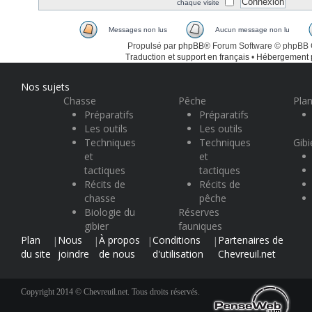
chaque visite
Messages non lus
Aucun message non lu
Propulsé par
phpBB
® Forum Software © phpBB
Traduction et support en français
•
Hébergement
Nos sujets
Chasse
Pêche
Plan
Préparatifs
Préparatifs
Les outils
Les outils
Techniques
Techniques
Gibi
et
et
tactiques
tactiques
Récits de
Récits de
chasse
pêche
Biologie du
Réserves
gibier
fauniques
Plan
Nous
À propos
Conditions
Partenaires de
|
|
|
|
du site
joindre
de nous
d'utilisation
Chevreuil.net
Copyright 2014 © Chevreuil.net. Tous droits réservés.