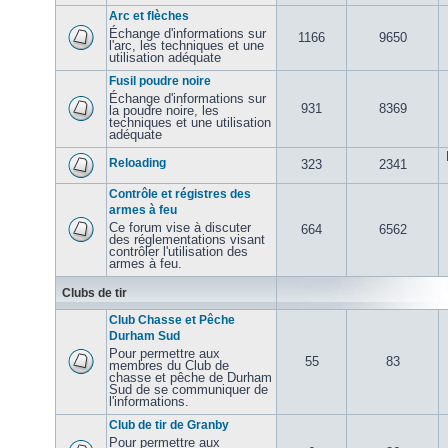
Arc et flèches
Échange d'informations sur
1166
9650
l'arc, les techniques et une
utilisation adéquate
Fusil poudre noire
Échange d'informations sur
931
8369
la poudre noire, les
techniques et une utilisation
adéquate
Reloading
323
2341
Contrôle et régistres des
armes à feu
Ce forum vise à discuter
664
6562
des réglementations visant
contrôler l'utilisation des
armes à feu.
Clubs de tir
Club Chasse et Pêche
Durham Sud
Pour permettre aux
55
83
membres du Club de
chasse et pêche de Durham
Sud de se communiquer de
l'informations.
Club de tir de Granby
Pour permettre aux