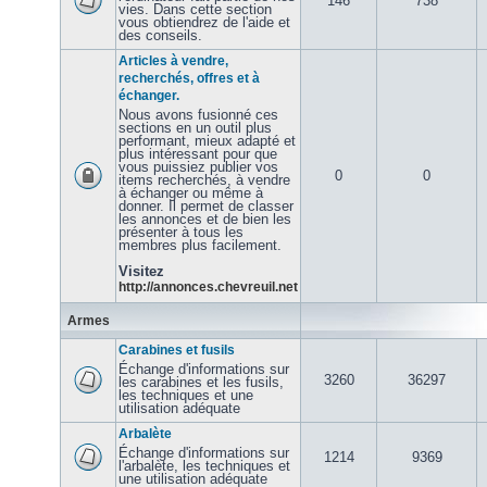
146
738
vies. Dans cette section
vous obtiendrez de l'aide et
des conseils.
Articles à vendre,
recherchés, offres et à
échanger.
Nous avons fusionné ces
sections en un outil plus
performant, mieux adapté et
plus intéressant pour que
vous puissiez publier vos
0
0
items recherchés, à vendre
à échanger ou même à
donner. Il permet de classer
les annonces et de bien les
présenter à tous les
membres plus facilement.
Visitez
http://annonces.chevreuil.net
Armes
Carabines et fusils
Échange d'informations sur
3260
36297
les carabines et les fusils,
les techniques et une
utilisation adéquate
Arbalète
Échange d'informations sur
1214
9369
l'arbalète, les techniques et
une utilisation adéquate