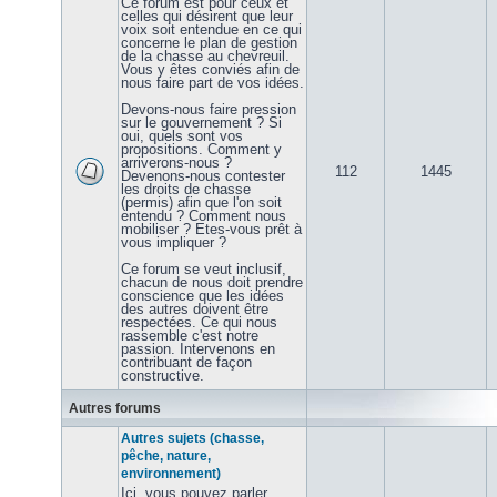
Ce forum est pour ceux et
celles qui désirent que leur
voix soit entendue en ce qui
concerne le plan de gestion
de la chasse au chevreuil.
Vous y êtes conviés afin de
nous faire part de vos idées.
Devons-nous faire pression
sur le gouvernement ? Si
oui, quels sont vos
propositions. Comment y
arriverons-nous ?
112
1445
Devenons-nous contester
les droits de chasse
(permis) afin que l'on soit
entendu ? Comment nous
mobiliser ? Etes-vous prêt à
vous impliquer ?
Ce forum se veut inclusif,
chacun de nous doit prendre
conscience que les idées
des autres doivent être
respectées. Ce qui nous
rassemble c'est notre
passion. Intervenons en
contribuant de façon
constructive.
Autres forums
Autres sujets (chasse,
pêche, nature,
environnement)
Ici, vous pouvez parler