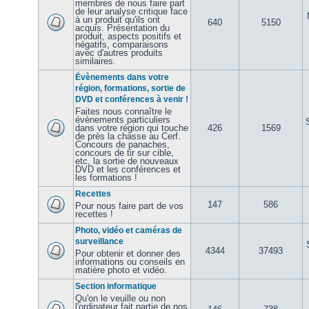
membres de nous faire part
de leur analyse critique face
à un produit qu'ils ont
640
5150
acquis. Présentation du
produit, aspects positifs et
négatifs, comparaisons
avec d'autres produits
similaires.
Évènements dans votre
région, formations, sortie de
DVD et conférences à venir !
Faites nous connaître le
évènements particuliers
dans votre région qui touche
426
1569
de près la chasse au Cerf.
Concours de panaches,
concours de tir sur cible,
etc, la sortie de nouveaux
DVD et les conférences et
les formations !
Recettes
147
586
Pour nous faire part de vos
recettes !
Photo, vidéo et caméras de
surveillance
4344
37493
Pour obtenir et donner des
informations ou conseils en
matière photo et vidéo.
Section informatique
Qu'on le veuille ou non
l'ordinateur fait partie de nos