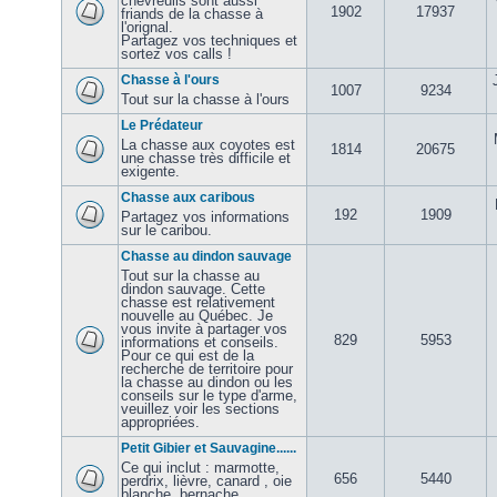
chevreuils sont aussi
1902
17937
friands de la chasse à
l'orignal.
Partagez vos techniques et
sortez vos calls !
Chasse à l'ours
1007
9234
Tout sur la chasse à l'ours
Le Prédateur
La chasse aux coyotes est
1814
20675
une chasse très difficile et
exigente.
Chasse aux caribous
192
1909
Partagez vos informations
sur le caribou.
Chasse au dindon sauvage
Tout sur la chasse au
dindon sauvage. Cette
chasse est relativement
nouvelle au Québec. Je
vous invite à partager vos
829
5953
informations et conseils.
Pour ce qui est de la
recherche de territoire pour
la chasse au dindon ou les
conseils sur le type d'arme,
veuillez voir les sections
appropriées.
Petit Gibier et Sauvagine......
Ce qui inclut : marmotte,
656
5440
perdrix, lièvre, canard , oie
blanche, bernache,