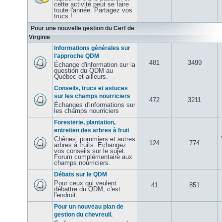
cette activité peut se faire
toute l'année. Partagez vos
trucs !
Pour une nouvelle gestion du Cerf de
Virginie
Informations générales sur
l'approche QDM
481
3499
Échange d'information sur la
question du QDM au
Québec et ailleurs.
Conseils, trucs et astuces
sur les champs nourriciers
472
3211
Échanges d'informations sur
les champs nourriciers
Foresterie, plantation,
entretien des arbres à fruit
Chênes, pommiers et autres
124
774
arbres à fruits. Échangez
vos conseils sur le sujet.
Forum complémentaire aux
champs nourriciers.
Débats sur le QDM
Pour ceux qui veulent
41
851
débattre du QDM, c'est
l'endroit.
Pour un nouveau plan de
gestion du chevreuil.