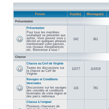
Forum
Sujet(s)
Message(s)
Présentation
Présentation
Pour tous les membres
souhaitant se présenter aux
autres, Vous pouvez vous y
242
361
décrire en quelques phrases
mentionnant votre passion,
vos niveaux d'expériences
etc. Bienvenue à tous !
Chasse
Chasse au Cerf de Virginie
Toutes les discussions sur
11577
114319
la chasse au Cerf de
Virginie.
Ravages et Conditions
hivernales
Discussions sur les ravages
116
781
des cervidés et conditions
hivernales de votre région et
des parcs nationaux
Chasse à l'orignal
Plusieurs chasseurs de