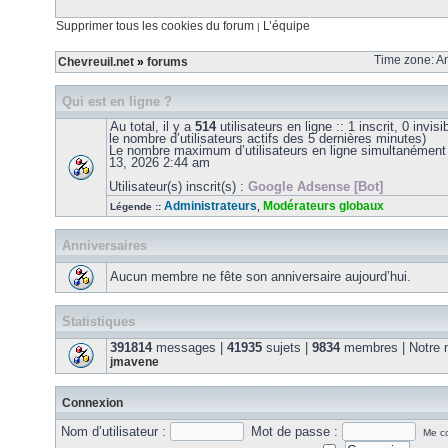
Supprimer tous les cookies du forum
L’équipe
|
Time zone: Am
Chevreuil.net
»
forums
Qui est en ligne ?
Au total, il y a
514
utilisateurs en ligne :: 1 inscrit, 0 invis
le nombre d’utilisateurs actifs des 5 dernières minutes)
Le nombre maximum d’utilisateurs en ligne simultanément
13, 2026 2:44 am
Utilisateur(s) inscrit(s) :
Google Adsense [Bot]
Administrateurs
Modérateurs globaux
Légende ::
,
Anniversaires
Aucun membre ne fête son anniversaire aujourd’hui.
Statistiques
391814
messages |
41935
sujets |
9834
membres | Notre m
jmavene
Connexion
Nom d’utilisateur :
Mot de passe :
Me co