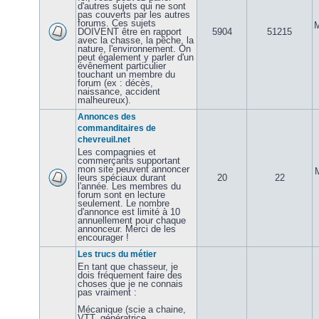
d'autres sujets qui ne sont
pas couverts par les autres
forums. Ces sujets
M
DOIVENT être en rapport
5904
51215
avec la chasse, la pêche, la
nature, l'environnement. On
peut également y parler d'un
évênement particulier
touchant un membre du
forum (ex : décès,
naissance, accident
malheureux).
Annonces des
commanditaires de
chevreuil.net
Les compagnies et
commerçants supportant
mon site peuvent annoncer
leurs spéciaux durant
20
22
l'année. Les membres du
forum sont en lecture
seulement. Le nombre
d'annonce est limité à 10
annuellement pour chaque
annonceur. Merci de les
encourager !
Les trucs du métier
En tant que chasseur, je
dois fréquement faire des
choses que je ne connais
pas vraiment :
Mécanique (scie a chaine,
VTT, génératrice,