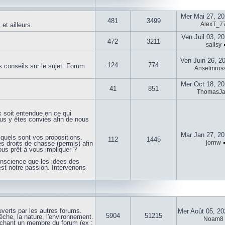
Mer Mai 27, 2
481
3499
AlexT_7
t ailleurs.
Ven Juil 03, 2
472
3211
salisy
Ven Juin 26, 2
124
774
 conseils sur le sujet. Forum
Anselmross
Mer Oct 18, 2
41
851
ThomasJ
x soit entendue en ce qui
ous y êtes conviés afin de nous
Mar Jan 27, 2
quels sont vos propositions.
112
1445
jornw
 droits de chasse (permis) afin
us prêt à vous impliquer ?
onscience que les idées des
est notre passion. Intervenons
uverts par les autres forums.
Mer Août 05, 2
5904
51215
che, la nature, l'environnement.
Noam8
uchant un membre du forum (ex :