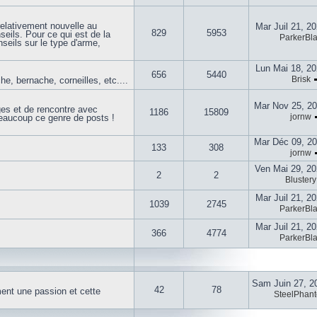
elativement nouvelle au
Mar Juil 21, 2
829
5953
seils. Pour ce qui est de la
ParkerBla
nseils sur le type d'arme,
Lun Mai 18, 2
656
5440
Brisk
he, bernache, corneilles, etc....
Mar Nov 25, 2
ages et de rencontre avec
1186
15809
jornw
aucoup ce genre de posts !
Mar Déc 09, 2
133
308
jornw
Ven Mai 29, 2
2
2
Blustery
Mar Juil 21, 2
1039
2745
ParkerBla
Mar Juil 21, 2
366
4774
ParkerBla
Sam Juin 27, 2
42
78
ent une passion et cette
SteelPhan