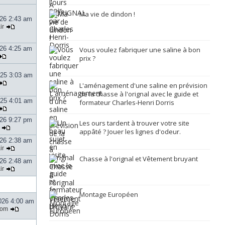
Ma vie de dindon !
026 2:43 am
ir
026 4:25 am
Vous voulez fabriquer une saline à bon
prix ?
025 3:03 am
L'aménagement d'une saline en prévision
de la chasse à l'orignal avec le guide et
025 4:01 am
formateur Charles-Henri Dorris
026 9:27 pm
Les ours tardent à trouver votre site
appâté ? Jouer les lignes d'odeur.
026 2:38 am
ir
Chasse à l'orignal et Vêtement bruyant
026 2:48 am
ir
Montage Européen
026 4:00 am
tom