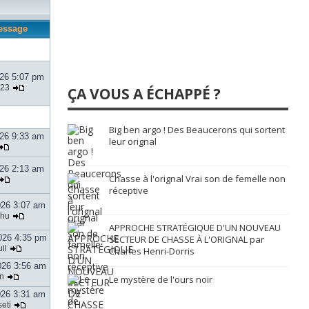
essage
026 5:07 pm
123
ÇA VOUS A ÉCHAPPÉ ?
Big ben argo ! Des Beaucerons qui sortent
026 9:33 am
leur orignal
026 2:13 am
Chasse à l'orignal Vrai son de femelle non
réceptive
026 3:07 am
zhu
APPROCHE STRATÉGIQUE D'UN NOUVEAU
026 4:35 pm
SECTEUR DE CHASSE À L'ORIGNAL par
il
Charles Henri-Dorris
026 3:56 am
n
Le mystère de l'ours noir
026 3:31 am
eti