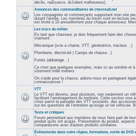
décès, naissance, accident malheureux).
Annonces des commanditaires de chevreuil.net
Les compagnies et commerçants supportant mon site peu
durant l'année. Les membres du forum sont en lecture s
est limité à 10 annuellement pour chaque annonceur. Merc
Les trucs du métier
En tant que chasseur, je dois fréquement faire des chose
vraiment :
Mécanique (scie a chaine, VTT, génératrice, tracteur....)
Plomberie, électricité ( Camps de chasse...)
Forets (abbatage...)
Ce n'est que quelques exemples, mais ici au nombre et à la 
sûrement mille métiers.
On s'aide pour la chasse, aidons-nous en partageant éga
connaissances !
VTT
Le VTT est devenu, pour plusieurs, non seulement un véhi
facilitant l’aménagement du territoire. Cette section vise 
choix parmi la panoplie des VTT existants, des accessoire
sur les questions de l’entretien qu’exige un tel véhicule. 
Tests et critiques
Forum permettant aux membres de nous faire part de leur 
produit qu'ils ont acquis. Présentation du produit, aspects 
comparaisons avec d'autres produits similaires.
Évènements dans votre région, formations, sortie de DVD e