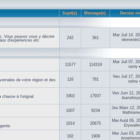
Sujet(s)
Message(s)
Dernier m
Mar Juil 14, 2
s, Vous pouvez vous y décrire
242
361
steeveste
aux d'expériences etc.
Mar Juil 07, 2
11577
114319
samy
Ven Juil 17, 2
116
781
vernales de votre région et des
salisy
Ven Juin 12, 2
1902
17937
 chasse à l'orignal.
JeansKey
Jeu Mars 12, 2
1007
9234
Mathisvreu
Mer Août 05, 2
1814
20675
Eryxvalle
igente.
Mer Juin 03, 2
192
1909
Anselmross