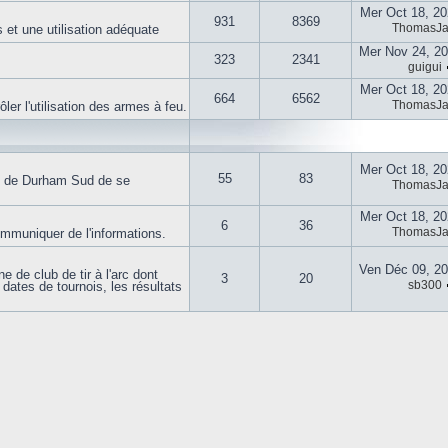
Mer Oct 18, 2
931
8369
ThomasJ
 et une utilisation adéquate
Mer Nov 24, 2
323
2341
guigui
Mer Oct 18, 2
664
6562
ThomasJ
er l'utilisation des armes à feu.
Mer Oct 18, 2
55
83
e de Durham Sud de se
ThomasJ
Mer Oct 18, 2
6
36
ThomasJ
muniquer de l'informations.
Ven Déc 09, 2
 de club de tir à l'arc dont
3
20
sb300
dates de tournois, les résultats