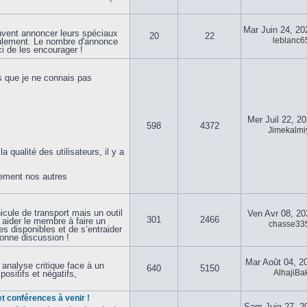
Mar Juin 24, 2
vent annoncer leurs spéciaux
20
22
leblanc6
eulement. Le nombre d'annonce
i de les encourager !
s que je ne connais pas
Mer Juil 22, 2
598
4372
Jimekalmi
qualité des utilisateurs, il y a
lement nos autres
cule de transport mais un outil
Ven Avr 08, 2
301
2466
à aider le membre à faire un
chasse33
s disponibles et de s’entraider
Bonne discussion !
Mar Août 04, 2
analyse critique face à un
640
5150
AlhajiBa
positifs et négatifs,
t conférences à venir !
Sam Juin 27, 2