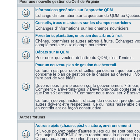
Pour une nouvelle gestion du Cerf de Virginie
Informations générales sur l'approche QDM
Échange d'information sur la question du QDM au Québec e
Conseils, trucs et astuces sur les champs nourriciers
Échanges d'informations sur les champs nourriciers
Foresterie, plantation, entretien des arbres à fruit
Chênes, pommiers et autres arbres à fruits. Échangez vos
complémentaire aux champs nourriciers.
Débats sur le QDM
Pour ceux qui veulent débattre du QDM, c'est l'endroit.
Pour un nouveau plan de gestion du chevreuil.
Ce forum est pour ceux et celles qui désirent que leur voi
concerne le plan de gestion de la chasse au chevreuil. V
faire part de vos idées.
Devons-nous faire pression sur le gouvernement ? Si oui, 
Comment y arriverons-nous ? Devenons-nous contester les
que l'on soit entendu ? Comment nous mobiliser ? Etes-vo
Ce forum se veut inclusif, chacun de nous doit prendre c
autres doivent être respectées. Ce qui nous rassemble c'
en contribuant de façon constructive.
Autres forums
Autres sujets (chasse, pêche, nature, environnement)
Ici, vous pouvez parler d'autres sujets qui ne sont pas co
Ces sujets DOIVENT être en rapport avec la chasse, la pê
On peut également y parler d'un évênement particulier to