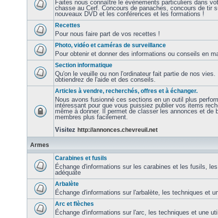
Faites nous connaître le évènements particuliers dans vot
chasse au Cerf. Concours de panaches, concours de tir sur
nouveaux DVD et les conférences et les formations !
Recettes
Pour nous faire part de vos recettes !
Photo, vidéo et caméras de surveillance
Pour obtenir et donner des informations ou conseils en ma
Section informatique
Qu'on le veuille ou non l'ordinateur fait partie de nos vie
obtiendrez de l'aide et des conseils.
Articles à vendre, recherchés, offres et à échanger.
Nous avons fusionné ces sections en un outil plus perfor
intéressant pour que vous puissiez publier vos items rec
même à donner. Il permet de classer les annonces et de b
membres plus facilement.
Visitez
http://annonces.chevreuil.net
Armes
Carabines et fusils
Échange d'informations sur les carabines et les fusils, les
adéquate
Arbalète
Échange d'informations sur l'arbalète, les techniques et u
Arc et flèches
Échange d'informations sur l'arc, les techniques et une ut