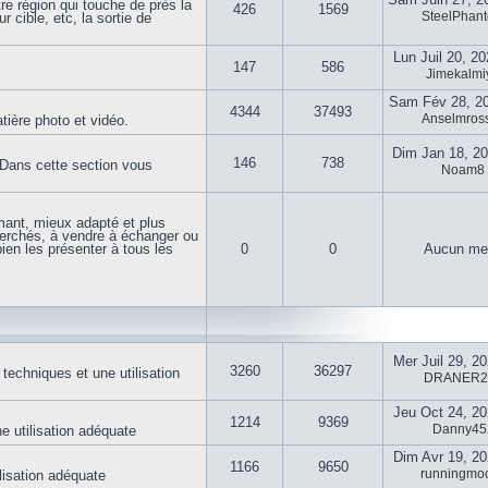
re région qui touche de près la
426
1569
SteelPhan
 cible, etc, la sortie de
Lun Juil 20, 2
147
586
Jimekalmi
Sam Fév 28, 2
4344
37493
Anselmross
tière photo et vidéo.
Dim Jan 18, 2
146
738
s. Dans cette section vous
Noam8
mant, mieux adapté et plus
herchés, à vendre à échanger ou
ien les présenter à tous les
0
0
Aucun me
Mer Juil 29, 2
3260
36297
 techniques et une utilisation
DRANER2
Jeu Oct 24, 2
1214
9369
Danny45
ne utilisation adéquate
Dim Avr 19, 2
1166
9650
runningmo
ilisation adéquate