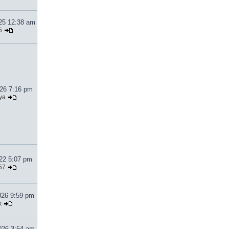
025 12:38 am
5
026 7:16 pm
ya
022 5:07 pm
57
026 9:59 pm
k
026 3:54 am