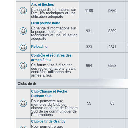
Arc et flèches
Échange d'informations sur
1166
9650
l'arc, les techniques et une
utilisation adéquate
Fusil poudre noire
Échange d'informations sur
931
8369
la poudre noire, les
techniques et une utilisation
adéquate
Reloading
323
2341
Contrôle et régistres des
armes à feu
Ce forum vise à discuter
664
6562
des réglementations visant
contrôler l'utilisation des
armes à feu.
Clubs de tir
Club Chasse et Pêche
Durham Sud
Pour permettre aux
55
83
membres du Club de
chasse et pêche de Durham
Sud de se communiquer de
l'informations.
Club de tir de Granby
Pour permettre aux