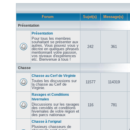
Forum
Sujet(s)
Message(s)
Présentation
Présentation
Pour tous les membres
souhaitant se présenter aux
autres, Vous pouvez vous y
242
361
décrire en quelques phrases
mentionnant votre passion,
vos niveaux d'expériences
etc. Bienvenue à tous !
Chasse
Chasse au Cerf de Virginie
Toutes les discussions sur
11577
114319
la chasse au Cerf de
Virginie.
Ravages et Conditions
hivernales
Discussions sur les ravages
116
781
des cervidés et conditions
hivernales de votre région et
des parcs nationaux
Chasse à l'orignal
Plusieurs chasseurs de