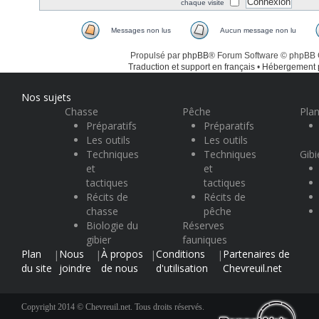
chaque visite
Messages non lus
Aucun message non lu
Propulsé par
phpBB
® Forum Software © phpBB
Traduction et support en français
•
Hébergement
Nos sujets
Chasse
Pêche
Plan
Préparatifs
Préparatifs
Les outils
Les outils
Techniques
Techniques
Gibi
et
et
tactiques
tactiques
Récits de
Récits de
chasse
pêche
Biologie du
Réserves
gibier
fauniques
Plan
Nous
À propos
Conditions
Partenaires de
|
|
|
|
du site
joindre
de nous
d'utilisation
Chevreuil.net
Copyright 2014 © Chevreuil.net. Tous droits réservés.