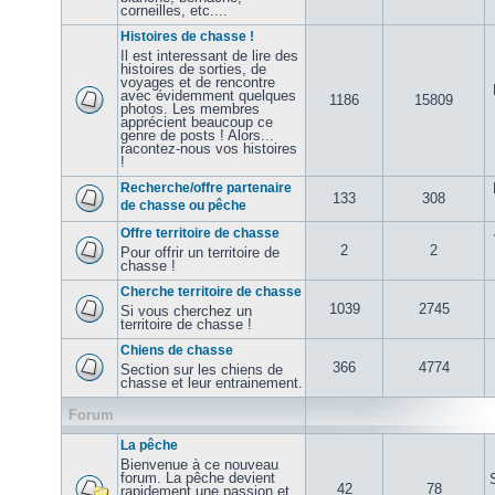
corneilles, etc....
Histoires de chasse !
Il est interessant de lire des
histoires de sorties, de
voyages et de rencontre
avec évidemment quelques
1186
15809
photos. Les membres
apprécient beaucoup ce
genre de posts ! Alors...
racontez-nous vos histoires
!
Recherche/offre partenaire
133
308
de chasse ou pêche
Offre territoire de chasse
2
2
Pour offrir un territoire de
chasse !
Cherche territoire de chasse
1039
2745
Si vous cherchez un
territoire de chasse !
Chiens de chasse
366
4774
Section sur les chiens de
chasse et leur entrainement.
Forum
La pêche
Bienvenue à ce nouveau
forum. La pêche devient
42
78
rapidement une passion et