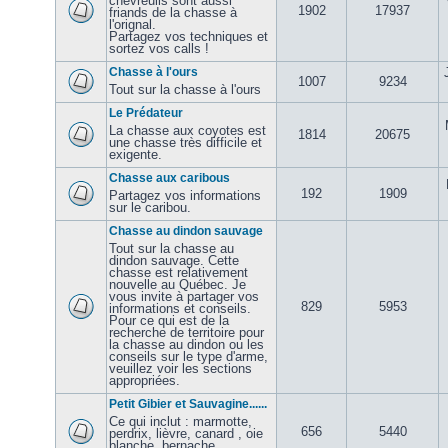
chevreuils sont aussi
1902
17937
friands de la chasse à
l'orignal.
Partagez vos techniques et
sortez vos calls !
Chasse à l'ours
1007
9234
Tout sur la chasse à l'ours
Le Prédateur
La chasse aux coyotes est
1814
20675
une chasse très difficile et
exigente.
Chasse aux caribous
192
1909
Partagez vos informations
sur le caribou.
Chasse au dindon sauvage
Tout sur la chasse au
dindon sauvage. Cette
chasse est relativement
nouvelle au Québec. Je
vous invite à partager vos
829
5953
informations et conseils.
Pour ce qui est de la
recherche de territoire pour
la chasse au dindon ou les
conseils sur le type d'arme,
veuillez voir les sections
appropriées.
Petit Gibier et Sauvagine......
Ce qui inclut : marmotte,
656
5440
perdrix, lièvre, canard , oie
blanche, bernache,