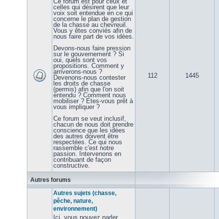
Ce forum est pour ceux et
celles qui désirent que leur
voix soit entendue en ce qui
concerne le plan de gestion
de la chasse au chevreuil.
Vous y êtes conviés afin de
nous faire part de vos idées.
Devons-nous faire pression
sur le gouvernement ? Si
oui, quels sont vos
propositions. Comment y
arriverons-nous ?
112
1445
Devenons-nous contester
les droits de chasse
(permis) afin que l'on soit
entendu ? Comment nous
mobiliser ? Etes-vous prêt à
vous impliquer ?
Ce forum se veut inclusif,
chacun de nous doit prendre
conscience que les idées
des autres doivent être
respectées. Ce qui nous
rassemble c'est notre
passion. Intervenons en
contribuant de façon
constructive.
Autres forums
Autres sujets (chasse,
pêche, nature,
environnement)
Ici, vous pouvez parler