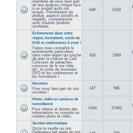
membres de nous faire part
de leur analyse critique face
à un produit qu'ils ont
640
5150
acquis. Présentation du
produit, aspects positifs et
négatifs, comparaisons
avec d'autres produits
similaires.
Évènements dans votre
région, formations, sortie de
DVD et conférences à venir !
Faites nous connaître le
évènements particuliers
dans votre région qui touche
426
1569
de près la chasse au Cerf.
Concours de panaches,
concours de tir sur cible,
etc, la sortie de nouveaux
DVD et les conférences et
les formations !
Recettes
147
586
Pour nous faire part de vos
recettes !
Photo, vidéo et caméras de
surveillance
4344
37493
Pour obtenir et donner des
informations ou conseils en
matière photo et vidéo.
Section informatique
Qu'on le veuille ou non
l'ordinateur fait partie de nos