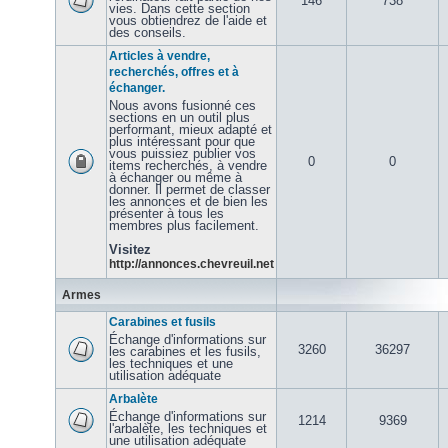
146
738
vies. Dans cette section
vous obtiendrez de l'aide et
des conseils.
Articles à vendre,
recherchés, offres et à
échanger.
Nous avons fusionné ces
sections en un outil plus
performant, mieux adapté et
plus intéressant pour que
vous puissiez publier vos
0
0
items recherchés, à vendre
à échanger ou même à
donner. Il permet de classer
les annonces et de bien les
présenter à tous les
membres plus facilement.
Visitez
http://annonces.chevreuil.net
Armes
Carabines et fusils
Échange d'informations sur
3260
36297
les carabines et les fusils,
les techniques et une
utilisation adéquate
Arbalète
Échange d'informations sur
1214
9369
l'arbalète, les techniques et
une utilisation adéquate