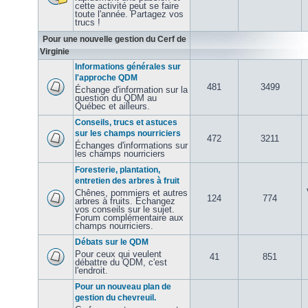
cette activité peut se faire
toute l'année. Partagez vos
trucs !
Pour une nouvelle gestion du Cerf de
Virginie
Informations générales sur
l'approche QDM
481
3499
Échange d'information sur la
question du QDM au
Québec et ailleurs.
Conseils, trucs et astuces
sur les champs nourriciers
472
3211
Échanges d'informations sur
les champs nourriciers
Foresterie, plantation,
entretien des arbres à fruit
Chênes, pommiers et autres
124
774
arbres à fruits. Échangez
vos conseils sur le sujet.
Forum complémentaire aux
champs nourriciers.
Débats sur le QDM
Pour ceux qui veulent
41
851
débattre du QDM, c'est
l'endroit.
Pour un nouveau plan de
gestion du chevreuil.