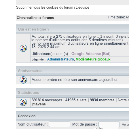
Supprimer tous les cookies du forum
L’équipe
|
Time zone: Am
Chevreuil.net
»
forums
Qui est en ligne ?
Au total, il y a
275
utilisateurs en ligne :: 1 inscrit, 0 invis
le nombre d’utilisateurs actifs des 5 dernières minutes)
Le nombre maximum d’utilisateurs en ligne simultanément
13, 2026 2:44 am
Utilisateur(s) inscrit(s) :
Google Adsense [Bot]
Administrateurs
Modérateurs globaux
Légende ::
,
Anniversaires
Aucun membre ne fête son anniversaire aujourd’hui.
Statistiques
391814
messages |
41935
sujets |
9834
membres | Notre m
jmavene
Connexion
Nom d’utilisateur :
Mot de passe :
Me co