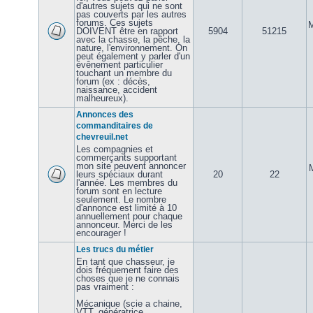
d'autres sujets qui ne sont
pas couverts par les autres
forums. Ces sujets
M
DOIVENT être en rapport
5904
51215
avec la chasse, la pêche, la
nature, l'environnement. On
peut également y parler d'un
évênement particulier
touchant un membre du
forum (ex : décès,
naissance, accident
malheureux).
Annonces des
commanditaires de
chevreuil.net
Les compagnies et
commerçants supportant
mon site peuvent annoncer
leurs spéciaux durant
20
22
l'année. Les membres du
forum sont en lecture
seulement. Le nombre
d'annonce est limité à 10
annuellement pour chaque
annonceur. Merci de les
encourager !
Les trucs du métier
En tant que chasseur, je
dois fréquement faire des
choses que je ne connais
pas vraiment :
Mécanique (scie a chaine,
VTT, génératrice,