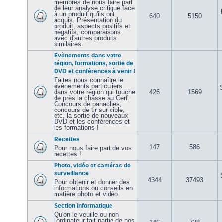
membres de nous faire part
de leur analyse critique face
à un produit qu'ils ont
640
5150
acquis. Présentation du
produit, aspects positifs et
négatifs, comparaisons
avec d'autres produits
similaires.
Évènements dans votre
région, formations, sortie de
DVD et conférences à venir !
Faites nous connaître le
évènements particuliers
dans votre région qui touche
426
1569
de près la chasse au Cerf.
Concours de panaches,
concours de tir sur cible,
etc, la sortie de nouveaux
DVD et les conférences et
les formations !
Recettes
147
586
Pour nous faire part de vos
recettes !
Photo, vidéo et caméras de
surveillance
4344
37493
Pour obtenir et donner des
informations ou conseils en
matière photo et vidéo.
Section informatique
Qu'on le veuille ou non
l'ordinateur fait partie de nos