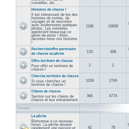
corneilles, etc....
Histoires de chasse !
Il est interessant de lire des
histoires de sorties, de
voyages et de rencontre
avec évidemment quelques
1186
15809
photos. Les membres
apprécient beaucoup ce
genre de posts ! Alors...
racontez-nous vos histoires
!
Recherche/offre partenaire
133
308
de chasse ou pêche
Offre territoire de chasse
2
2
Pour offrir un territoire de
chasse !
Cherche territoire de chasse
1039
2745
Si vous cherchez un
territoire de chasse !
Chiens de chasse
366
4774
Section sur les chiens de
chasse et leur entrainement.
Forum
La pêche
Bienvenue à ce nouveau
forum. La pêche devient
42
78
rapidement une passion et