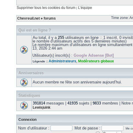
Supprimer tous les cookies du forum
L’équipe
|
Time zone: Am
Chevreuil.net
»
forums
Qui est en ligne ?
Au total, il y a
255
utilisateurs en ligne :: 1 inscrit, 0 invis
le nombre d’utilisateurs actifs des 5 dernières minutes)
Le nombre maximum d’utilisateurs en ligne simultanément
13, 2026 2:44 am
Utilisateur(s) inscrit(s) :
Google Adsense [Bot]
Administrateurs
Modérateurs globaux
Légende ::
,
Anniversaires
Aucun membre ne fête son anniversaire aujourd’hui.
Statistiques
391814
messages |
41935
sujets |
9833
membres | Notre m
Lewisjuink
Connexion
Nom d’utilisateur :
Mot de passe :
Me co