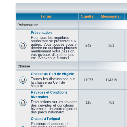
Forum
Sujet(s)
Message(s)
Présentation
Présentation
Pour tous les membres
souhaitant se présenter aux
autres, Vous pouvez vous y
242
361
décrire en quelques phrases
mentionnant votre passion,
vos niveaux d'expériences
etc. Bienvenue à tous !
Chasse
Chasse au Cerf de Virginie
Toutes les discussions sur
11577
114319
la chasse au Cerf de
Virginie.
Ravages et Conditions
hivernales
Discussions sur les ravages
116
781
des cervidés et conditions
hivernales de votre région et
des parcs nationaux
Chasse à l'orignal
Plusieurs chasseurs de