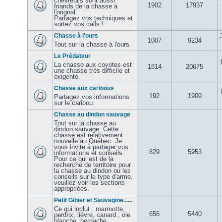
chevreuils sont aussi
1902
17937
friands de la chasse à
l'orignal.
Partagez vos techniques et
sortez vos calls !
Chasse à l'ours
1007
9234
Tout sur la chasse à l'ours
Le Prédateur
La chasse aux coyotes est
1814
20675
une chasse très difficile et
exigente.
Chasse aux caribous
192
1909
Partagez vos informations
sur le caribou.
Chasse au dindon sauvage
Tout sur la chasse au
dindon sauvage. Cette
chasse est relativement
nouvelle au Québec. Je
vous invite à partager vos
829
5953
informations et conseils.
Pour ce qui est de la
recherche de territoire pour
la chasse au dindon ou les
conseils sur le type d'arme,
veuillez voir les sections
appropriées.
Petit Gibier et Sauvagine......
Ce qui inclut : marmotte,
656
5440
perdrix, lièvre, canard , oie
blanche, bernache,