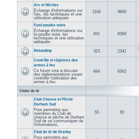
Arc et flèches
Échange d'informations sur
1166
9650
l'arc, les techniques et une
utilisation adéquate
Fusil poudre noire
Échange d'informations sur
931
8369
la poudre noire, les
techniques et une utilisation
adéquate
Reloading
323
2341
Contrôle et régistres des
armes à feu
Ce forum vise à discuter
664
6562
des réglementations visant
contrôler l'utilisation des
armes à feu.
Clubs de tir
Club Chasse et Pêche
Durham Sud
Pour permettre aux
55
83
membres du Club de
chasse et pêche de Durham
Sud de se communiquer de
l'informations.
Club de tir de Granby
Pour permettre aux