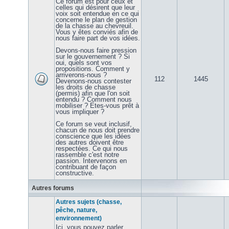
Ce forum est pour ceux et
celles qui désirent que leur
voix soit entendue en ce qui
concerne le plan de gestion
de la chasse au chevreuil.
Vous y êtes conviés afin de
nous faire part de vos idées.
Devons-nous faire pression
sur le gouvernement ? Si
oui, quels sont vos
propositions. Comment y
arriverons-nous ?
112
1445
Devenons-nous contester
les droits de chasse
(permis) afin que l'on soit
entendu ? Comment nous
mobiliser ? Etes-vous prêt à
vous impliquer ?
Ce forum se veut inclusif,
chacun de nous doit prendre
conscience que les idées
des autres doivent être
respectées. Ce qui nous
rassemble c'est notre
passion. Intervenons en
contribuant de façon
constructive.
Autres forums
Autres sujets (chasse,
pêche, nature,
environnement)
Ici, vous pouvez parler