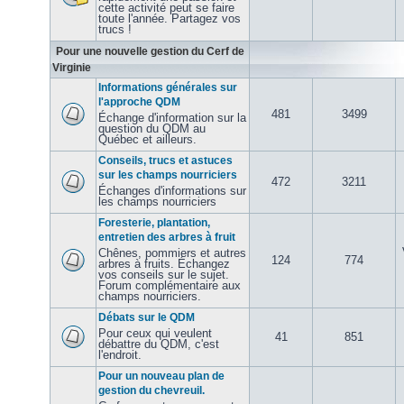
cette activité peut se faire
toute l'année. Partagez vos
trucs !
Pour une nouvelle gestion du Cerf de
Virginie
Informations générales sur
l'approche QDM
481
3499
Échange d'information sur la
question du QDM au
Québec et ailleurs.
Conseils, trucs et astuces
sur les champs nourriciers
472
3211
Échanges d'informations sur
les champs nourriciers
Foresterie, plantation,
entretien des arbres à fruit
Chênes, pommiers et autres
124
774
arbres à fruits. Échangez
vos conseils sur le sujet.
Forum complémentaire aux
champs nourriciers.
Débats sur le QDM
Pour ceux qui veulent
41
851
débattre du QDM, c'est
l'endroit.
Pour un nouveau plan de
gestion du chevreuil.