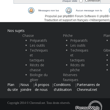
chaque visite
Messages non lus
Aucun message non lu
Propulsé par
phpBB
® Forum Software © phpBB
Traduction et support en français
•
Hébergement
Nos sujets
Chasse
Pêche
Plan
Préparatifs
Préparatifs
Les outils
Les outils
Techniques
Techniques
Gibi
et
et
tactiques
tactiques
Récits de
Récits de
chasse
pêche
Biologie du
Réserves
gibier
fauniques
Plan
Nous
À propos
Conditions
Partenaires de
|
|
|
|
du site
joindre
de nous
d'utilisation
Chevreuil.net
Copyright 2014 © Chevreuil.net. Tous droits réservés.