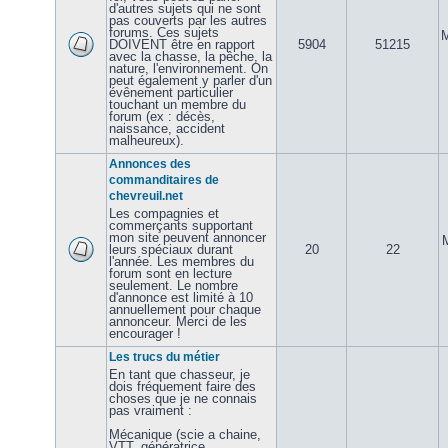
d'autres sujets qui ne sont
pas couverts par les autres
forums. Ces sujets
M
DOIVENT être en rapport
5904
51215
avec la chasse, la pêche, la
nature, l'environnement. On
peut également y parler d'un
évênement particulier
touchant un membre du
forum (ex : décès,
naissance, accident
malheureux).
Annonces des
commanditaires de
chevreuil.net
Les compagnies et
commerçants supportant
mon site peuvent annoncer
leurs spéciaux durant
20
22
l'année. Les membres du
forum sont en lecture
seulement. Le nombre
d'annonce est limité à 10
annuellement pour chaque
annonceur. Merci de les
encourager !
Les trucs du métier
En tant que chasseur, je
dois fréquement faire des
choses que je ne connais
pas vraiment :
Mécanique (scie a chaine,
VTT, génératrice,