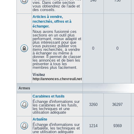
146
738
vies. Dans cette section
vous obtiendrez de l'aide et
des conseils.
Articles à vendre,
recherchés, offres et à
échanger.
Nous avons fusionné ces
sections en un outil plus
performant, mieux adapté et
plus intéressant pour que
vous puissiez publier vos
0
0
items recherchés, à vendre
à échanger ou même à
donner. Il permet de classer
les annonces et de bien les
présenter à tous les
membres plus facilement.
Visitez
http://annonces.chevreuil.net
Armes
Carabines et fusils
Échange d'informations sur
3260
36297
les carabines et les fusils,
les techniques et une
utilisation adéquate
Arbalète
Échange d'informations sur
1214
9369
l'arbalète, les techniques et
une utilisation adéquate