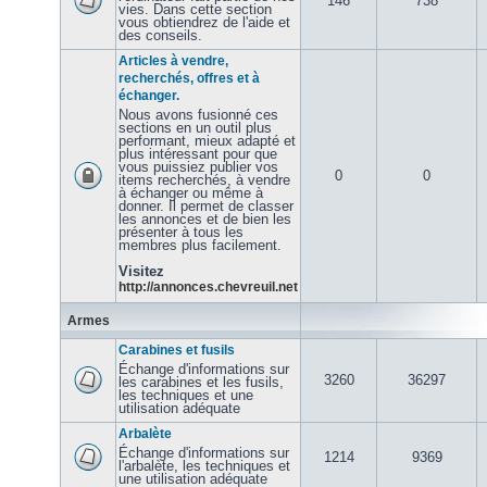
146
738
vies. Dans cette section
vous obtiendrez de l'aide et
des conseils.
Articles à vendre,
recherchés, offres et à
échanger.
Nous avons fusionné ces
sections en un outil plus
performant, mieux adapté et
plus intéressant pour que
vous puissiez publier vos
0
0
items recherchés, à vendre
à échanger ou même à
donner. Il permet de classer
les annonces et de bien les
présenter à tous les
membres plus facilement.
Visitez
http://annonces.chevreuil.net
Armes
Carabines et fusils
Échange d'informations sur
3260
36297
les carabines et les fusils,
les techniques et une
utilisation adéquate
Arbalète
Échange d'informations sur
1214
9369
l'arbalète, les techniques et
une utilisation adéquate