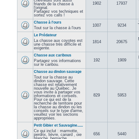
chevreuils sont aussi
1902
17937
friands de la chasse à
l'orignal.
Partagez vos techniques et
sortez vos calls !
Chasse à l'ours
1007
9234
Tout sur la chasse à l'ours
Le Prédateur
La chasse aux coyotes est
1814
20675
une chasse très difficile et
exigente.
Chasse aux caribous
192
1909
Partagez vos informations
sur le caribou.
Chasse au dindon sauvage
Tout sur la chasse au
dindon sauvage. Cette
chasse est relativement
nouvelle au Québec. Je
vous invite à partager vos
829
5953
informations et conseils.
Pour ce qui est de la
recherche de territoire pour
la chasse au dindon ou les
conseils sur le type d'arme,
veuillez voir les sections
appropriées.
Petit Gibier et Sauvagine......
Ce qui inclut : marmotte,
656
5440
perdrix, lièvre, canard , oie
blanche, bernache,