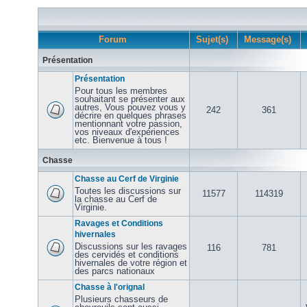
Forum
Sujet(s)
Message(s)
Présentation
Présentation
Pour tous les membres
souhaitant se présenter aux
autres, Vous pouvez vous y
242
361
décrire en quelques phrases
mentionnant votre passion,
vos niveaux d'expériences
etc. Bienvenue à tous !
Chasse
Chasse au Cerf de Virginie
Toutes les discussions sur
11577
114319
la chasse au Cerf de
Virginie.
Ravages et Conditions
hivernales
Discussions sur les ravages
116
781
des cervidés et conditions
hivernales de votre région et
des parcs nationaux
Chasse à l'orignal
Plusieurs chasseurs de