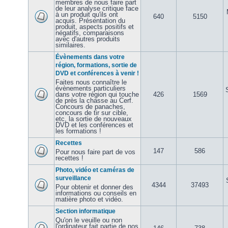
membres de nous faire part
de leur analyse critique face
à un produit qu'ils ont
640
5150
acquis. Présentation du
produit, aspects positifs et
négatifs, comparaisons
avec d'autres produits
similaires.
Évènements dans votre
région, formations, sortie de
DVD et conférences à venir !
Faites nous connaître le
évènements particuliers
dans votre région qui touche
426
1569
de près la chasse au Cerf.
Concours de panaches,
concours de tir sur cible,
etc, la sortie de nouveaux
DVD et les conférences et
les formations !
Recettes
147
586
Pour nous faire part de vos
recettes !
Photo, vidéo et caméras de
surveillance
4344
37493
Pour obtenir et donner des
informations ou conseils en
matière photo et vidéo.
Section informatique
Qu'on le veuille ou non
l'ordinateur fait partie de nos