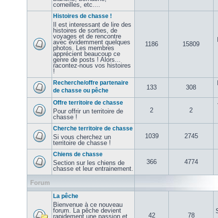
corneilles, etc....
Histoires de chasse !
Il est interessant de lire des
histoires de sorties, de
voyages et de rencontre
avec évidemment quelques
1186
15809
photos. Les membres
apprécient beaucoup ce
genre de posts ! Alors...
racontez-nous vos histoires
!
Recherche/offre partenaire
133
308
de chasse ou pêche
Offre territoire de chasse
2
2
Pour offrir un territoire de
chasse !
Cherche territoire de chasse
1039
2745
Si vous cherchez un
territoire de chasse !
Chiens de chasse
366
4774
Section sur les chiens de
chasse et leur entrainement.
Forum
La pêche
Bienvenue à ce nouveau
forum. La pêche devient
42
78
rapidement une passion et