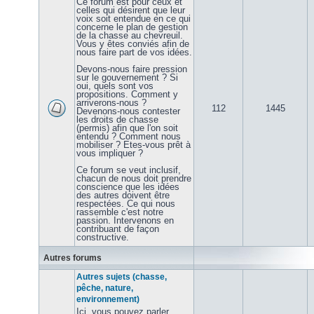
Ce forum est pour ceux et
celles qui désirent que leur
voix soit entendue en ce qui
concerne le plan de gestion
de la chasse au chevreuil.
Vous y êtes conviés afin de
nous faire part de vos idées.
Devons-nous faire pression
sur le gouvernement ? Si
oui, quels sont vos
propositions. Comment y
arriverons-nous ?
112
1445
Devenons-nous contester
les droits de chasse
(permis) afin que l'on soit
entendu ? Comment nous
mobiliser ? Etes-vous prêt à
vous impliquer ?
Ce forum se veut inclusif,
chacun de nous doit prendre
conscience que les idées
des autres doivent être
respectées. Ce qui nous
rassemble c'est notre
passion. Intervenons en
contribuant de façon
constructive.
Autres forums
Autres sujets (chasse,
pêche, nature,
environnement)
Ici, vous pouvez parler