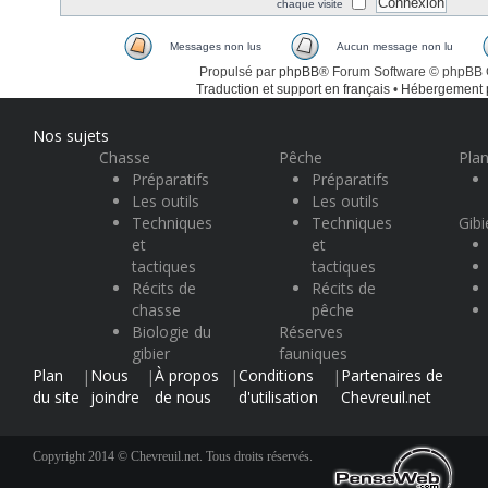
chaque visite
Messages non lus
Aucun message non lu
Propulsé par
phpBB
® Forum Software © phpBB
Traduction et support en français
•
Hébergement
Nos sujets
Chasse
Pêche
Plan
Préparatifs
Préparatifs
Les outils
Les outils
Techniques
Techniques
Gibi
et
et
tactiques
tactiques
Récits de
Récits de
chasse
pêche
Biologie du
Réserves
gibier
fauniques
Plan
Nous
À propos
Conditions
Partenaires de
|
|
|
|
du site
joindre
de nous
d'utilisation
Chevreuil.net
Copyright 2014 © Chevreuil.net. Tous droits réservés.