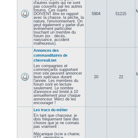
d'autres sujets qui ne sont
pas couverts par les autres
forums. Ces sujets
M
DOIVENT être en rapport
5904
51215
avec la chasse, la pêche, la
nature, l'environnement. On
peut également y parler d'un
évênement particulier
touchant un membre du
forum (ex : décès,
naissance, accident
malheureux).
Annonces des
commanditaires de
chevreuil.net
Les compagnies et
commerçants supportant
mon site peuvent annoncer
leurs spéciaux durant
20
22
l'année. Les membres du
forum sont en lecture
seulement. Le nombre
d'annonce est limité à 10
annuellement pour chaque
annonceur. Merci de les
encourager !
Les trucs du métier
En tant que chasseur, je
dois fréquement faire des
choses que je ne connais
pas vraiment :
Mécanique (scie a chaine,
VTT, génératrice,