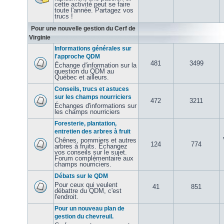
cette activité peut se faire
toute l'année. Partagez vos
trucs !
Pour une nouvelle gestion du Cerf de
Virginie
Informations générales sur
l'approche QDM
481
3499
Échange d'information sur la
question du QDM au
Québec et ailleurs.
Conseils, trucs et astuces
sur les champs nourriciers
472
3211
Échanges d'informations sur
les champs nourriciers
Foresterie, plantation,
entretien des arbres à fruit
Chênes, pommiers et autres
124
774
arbres à fruits. Échangez
vos conseils sur le sujet.
Forum complémentaire aux
champs nourriciers.
Débats sur le QDM
Pour ceux qui veulent
41
851
débattre du QDM, c'est
l'endroit.
Pour un nouveau plan de
gestion du chevreuil.