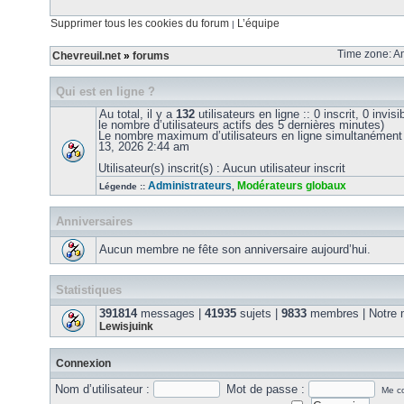
Supprimer tous les cookies du forum
L’équipe
|
Time zone: Am
Chevreuil.net
»
forums
Qui est en ligne ?
Au total, il y a
132
utilisateurs en ligne :: 0 inscrit, 0 invis
le nombre d’utilisateurs actifs des 5 dernières minutes)
Le nombre maximum d’utilisateurs en ligne simultanément
13, 2026 2:44 am
Utilisateur(s) inscrit(s) : Aucun utilisateur inscrit
Administrateurs
Modérateurs globaux
Légende ::
,
Anniversaires
Aucun membre ne fête son anniversaire aujourd’hui.
Statistiques
391814
messages |
41935
sujets |
9833
membres | Notre m
Lewisjuink
Connexion
Nom d’utilisateur :
Mot de passe :
Me co