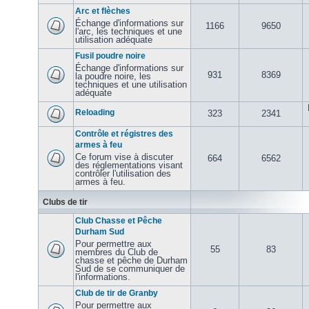
Arc et flèches
Échange d'informations sur
1166
9650
l'arc, les techniques et une
utilisation adéquate
Fusil poudre noire
Échange d'informations sur
931
8369
la poudre noire, les
techniques et une utilisation
adéquate
Reloading
323
2341
Contrôle et régistres des
armes à feu
Ce forum vise à discuter
664
6562
des réglementations visant
contrôler l'utilisation des
armes à feu.
Clubs de tir
Club Chasse et Pêche
Durham Sud
Pour permettre aux
55
83
membres du Club de
chasse et pêche de Durham
Sud de se communiquer de
l'informations.
Club de tir de Granby
Pour permettre aux