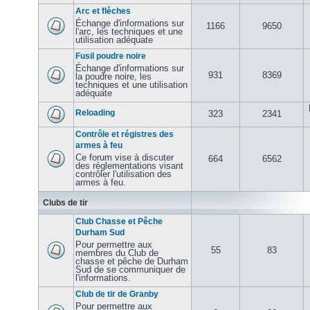
Arc et flèches
Échange d'informations sur
1166
9650
l'arc, les techniques et une
utilisation adéquate
Fusil poudre noire
Échange d'informations sur
931
8369
la poudre noire, les
techniques et une utilisation
adéquate
Reloading
323
2341
Contrôle et régistres des
armes à feu
Ce forum vise à discuter
664
6562
des réglementations visant
contrôler l'utilisation des
armes à feu.
Clubs de tir
Club Chasse et Pêche
Durham Sud
Pour permettre aux
55
83
membres du Club de
chasse et pêche de Durham
Sud de se communiquer de
l'informations.
Club de tir de Granby
Pour permettre aux