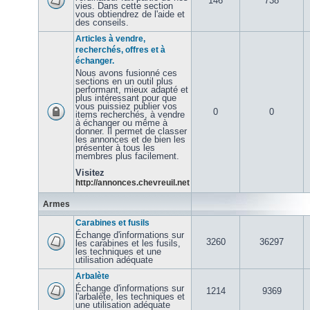
146
738
vies. Dans cette section
vous obtiendrez de l'aide et
des conseils.
Articles à vendre,
recherchés, offres et à
échanger.
Nous avons fusionné ces
sections en un outil plus
performant, mieux adapté et
plus intéressant pour que
vous puissiez publier vos
0
0
items recherchés, à vendre
à échanger ou même à
donner. Il permet de classer
les annonces et de bien les
présenter à tous les
membres plus facilement.
Visitez
http://annonces.chevreuil.net
Armes
Carabines et fusils
Échange d'informations sur
3260
36297
les carabines et les fusils,
les techniques et une
utilisation adéquate
Arbalète
Échange d'informations sur
1214
9369
l'arbalète, les techniques et
une utilisation adéquate