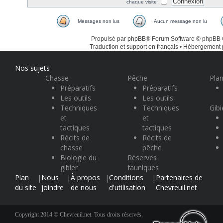
chaque visite
Messages non lus
Aucun message non lu
Propulsé par
phpBB
® Forum Software © phpBB
Traduction et support en français
•
Hébergement
Nos sujets
Chasse
Pêche
Plan
Préparatifs
Préparatifs
Les outils
Les outils
Techniques
Techniques
Gibi
et
et
tactiques
tactiques
Récits de
Récits de
chasse
pêche
Biologie du
Réserves
gibier
fauniques
Plan
Nous
À propos
Conditions
Partenaires de
|
|
|
|
du site
joindre
de nous
d'utilisation
Chevreuil.net
Copyright 2014 © Chevreuil.net. Tous droits réservés.