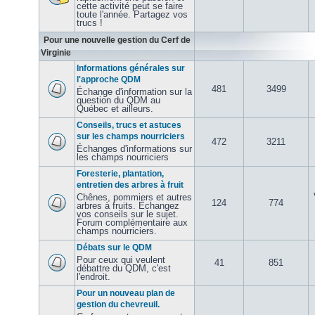
cette activité peut se faire
toute l'année. Partagez vos
trucs !
Pour une nouvelle gestion du Cerf de
Virginie
Informations générales sur
l'approche QDM
481
3499
Échange d'information sur la
question du QDM au
Québec et ailleurs.
Conseils, trucs et astuces
sur les champs nourriciers
472
3211
Échanges d'informations sur
les champs nourriciers
Foresterie, plantation,
entretien des arbres à fruit
Chênes, pommiers et autres
124
774
arbres à fruits. Échangez
vos conseils sur le sujet.
Forum complémentaire aux
champs nourriciers.
Débats sur le QDM
Pour ceux qui veulent
41
851
débattre du QDM, c'est
l'endroit.
Pour un nouveau plan de
gestion du chevreuil.