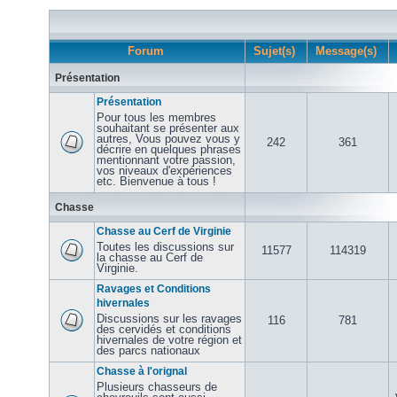
Forum
Sujet(s)
Message(s)
Présentation
Présentation
Pour tous les membres
souhaitant se présenter aux
autres, Vous pouvez vous y
242
361
décrire en quelques phrases
mentionnant votre passion,
vos niveaux d'expériences
etc. Bienvenue à tous !
Chasse
Chasse au Cerf de Virginie
Toutes les discussions sur
11577
114319
la chasse au Cerf de
Virginie.
Ravages et Conditions
hivernales
Discussions sur les ravages
116
781
des cervidés et conditions
hivernales de votre région et
des parcs nationaux
Chasse à l'orignal
Plusieurs chasseurs de