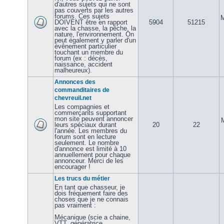
d'autres sujets qui ne sont
pas couverts par les autres
forums. Ces sujets
M
DOIVENT être en rapport
5904
51215
avec la chasse, la pêche, la
nature, l'environnement. On
peut également y parler d'un
évênement particulier
touchant un membre du
forum (ex : décès,
naissance, accident
malheureux).
Annonces des
commanditaires de
chevreuil.net
Les compagnies et
commerçants supportant
mon site peuvent annoncer
leurs spéciaux durant
20
22
l'année. Les membres du
forum sont en lecture
seulement. Le nombre
d'annonce est limité à 10
annuellement pour chaque
annonceur. Merci de les
encourager !
Les trucs du métier
En tant que chasseur, je
dois fréquement faire des
choses que je ne connais
pas vraiment :
Mécanique (scie a chaine,
VTT, génératrice,