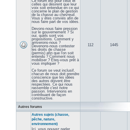
Ce forum est pour ceux et
celles qui désirent que leur
voix soit entendue en ce qui
concerne le plan de gestion
de la chasse au chevreuil.
Vous y êtes conviés afin de
nous faire part de vos idées.
Devons-nous faire pression
sur le gouvernement ? Si
oui, quels sont vos
propositions. Comment y
arriverons-nous ?
112
1445
Devenons-nous contester
les droits de chasse
(permis) afin que l'on soit
entendu ? Comment nous
mobiliser ? Etes-vous prêt à
vous impliquer ?
Ce forum se veut inclusif,
chacun de nous doit prendre
conscience que les idées
des autres doivent être
respectées. Ce qui nous
rassemble c'est notre
passion. Intervenons en
contribuant de façon
constructive.
Autres forums
Autres sujets (chasse,
pêche, nature,
environnement)
Ici, vous pouvez parler