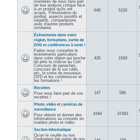
membres de nous faire part
de leur analyse critique face
à un produit qu'ils ont
640
5150
acquis. Présentation du
produit, aspects positifs et
négatifs, comparaisons
avec d'autres produits
similaires.
Évènements dans votre
région, formations, sortie de
DVD et conférences à venir !
Faites nous connaître le
évènements particuliers
dans votre région qui touche
426
1569
de près la chasse au Cerf.
Concours de panaches,
concours de tir sur cible,
etc, la sortie de nouveaux
DVD et les conférences et
les formations !
Recettes
147
586
Pour nous faire part de vos
recettes !
Photo, vidéo et caméras de
surveillance
4344
37493
Pour obtenir et donner des
informations ou conseils en
matière photo et vidéo.
Section informatique
Qu'on le veuille ou non
l'ordinateur fait partie de nos