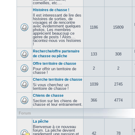
corneilles, etc....
Histoires de chasse !
Il est interessant de lire des
histoires de sorties, de
voyages et de rencontre
avec évidemment quelques
1186
15809
photos. Les membres
apprécient beaucoup ce
genre de posts ! Alors...
racontez-nous vos histoires
!
Recherche/offre partenaire
133
308
de chasse ou pêche
Offre territoire de chasse
2
2
Pour offrir un territoire de
chasse !
Cherche territoire de chasse
1039
2745
Si vous cherchez un
territoire de chasse !
Chiens de chasse
366
4774
Section sur les chiens de
chasse et leur entrainement.
Forum
La pêche
Bienvenue à ce nouveau
forum. La pêche devient
42
78
rapidement une passion et