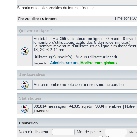
Supprimer tous les cookies du forum
L’équipe
|
Time zone: Am
Chevreuil.net
»
forums
Qui est en ligne ?
Au total, il y a
255
utilisateurs en ligne :: 0 inscrit, 0 invis
le nombre d’utilisateurs actifs des 5 dernières minutes)
Le nombre maximum d’utilisateurs en ligne simultanément
13, 2026 2:44 am
Utilisateur(s) inscrit(s) : Aucun utilisateur inscrit
Administrateurs
Modérateurs globaux
Légende ::
,
Anniversaires
Aucun membre ne fête son anniversaire aujourd’hui.
Statistiques
391814
messages |
41935
sujets |
9834
membres | Notre m
jmavene
Connexion
Nom d’utilisateur :
Mot de passe :
Me co