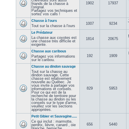
chevreuils sont aussi
1902
17937
friands de la chasse à
l'orignal.
Partagez vos techniques et
sortez vos calls !
Chasse à l'ours
1007
9234
Tout sur la chasse à l'ours
Le Prédateur
La chasse aux coyotes est
1814
20675
une chasse très difficile et
exigente.
Chasse aux caribous
192
1909
Partagez vos informations
sur le caribou.
Chasse au dindon sauvage
Tout sur la chasse au
dindon sauvage. Cette
chasse est relativement
nouvelle au Québec. Je
vous invite à partager vos
829
5953
informations et conseils.
Pour ce qui est de la
recherche de territoire pour
la chasse au dindon ou les
conseils sur le type d'arme,
veuillez voir les sections
appropriées.
Petit Gibier et Sauvagine......
Ce qui inclut : marmotte,
656
5440
perdrix, lièvre, canard , oie
blanche, bernache,