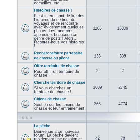
corneilles, etc....
Histoires de chasse !
Il est interessant de lire des
histoires de sorties, de
voyages et de rencontre
avec évidemment quelques
1186
15809
photos. Les membres
apprécient beaucoup ce
genre de posts ! Alors...
racontez-nous vos histoires
!
Recherche/offre partenaire
133
308
de chasse ou pêche
Offre territoire de chasse
2
2
Pour offrir un territoire de
chasse !
Cherche territoire de chasse
1039
2745
Si vous cherchez un
territoire de chasse !
Chiens de chasse
366
4774
Section sur les chiens de
chasse et leur entrainement.
Forum
La pêche
Bienvenue à ce nouveau
forum. La pêche devient
42
78
rapidement une passion et