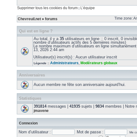
Supprimer tous les cookies du forum
L’équipe
|
Time zone: Am
Chevreuil.net
»
forums
Qui est en ligne ?
Au total, il y a
35
utilisateurs en ligne :: 0 inscrit, 0 invisib
nombre d’utilisateurs actifs des 5 dernières minutes)
Le nombre maximum d’utilisateurs en ligne simultanément
13, 2026 2:44 am
Utilisateur(s) inscrit(s) : Aucun utilisateur inscrit
Administrateurs
Modérateurs globaux
Légende ::
,
Anniversaires
Aucun membre ne fête son anniversaire aujourd’hui.
Statistiques
391814
messages |
41935
sujets |
9834
membres | Notre m
jmavene
Connexion
Nom d’utilisateur :
Mot de passe :
Me co