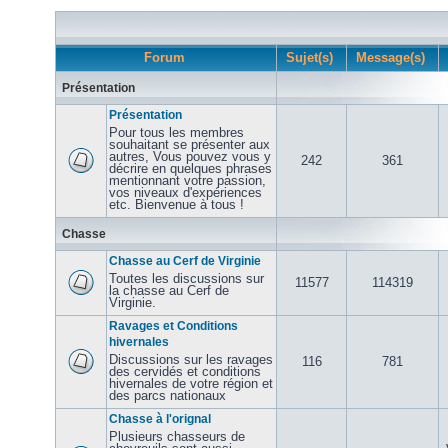
Forum
Sujet(s)
Message(s)
Présentation
Présentation
Pour tous les membres
souhaitant se présenter aux
autres, Vous pouvez vous y
242
361
décrire en quelques phrases
mentionnant votre passion,
vos niveaux d'expériences
etc. Bienvenue à tous !
Chasse
Chasse au Cerf de Virginie
Toutes les discussions sur
11577
114319
la chasse au Cerf de
Virginie.
Ravages et Conditions
hivernales
Discussions sur les ravages
116
781
des cervidés et conditions
hivernales de votre région et
des parcs nationaux
Chasse à l'orignal
Plusieurs chasseurs de