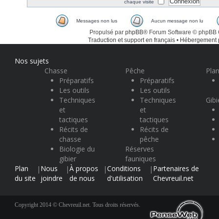
chaque visite
Messages non lus
Aucun message non lu
Propulsé par
phpBB
® Forum Software © phpBB
Traduction et support en français
•
Hébergement
Nos sujets
Chasse
Pêche
Plan
Préparatifs
Préparatifs
Les outils
Les outils
Techniques
Techniques
Gibi
et
et
tactiques
tactiques
Récits de
Récits de
chasse
pêche
Biologie du
Réserves
gibier
fauniques
Plan
Nous
À propos
Conditions
Partenaires de
|
|
|
|
du site
joindre
de nous
d'utilisation
Chevreuil.net
Copyright 2014 © Chevreuil.net. Tous droits réservés.