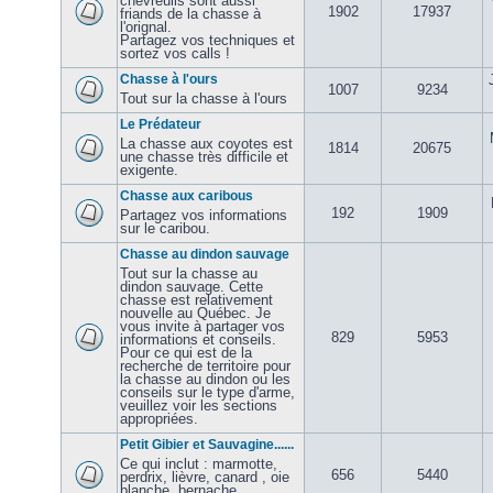
chevreuils sont aussi
1902
17937
friands de la chasse à
l'orignal.
Partagez vos techniques et
sortez vos calls !
Chasse à l'ours
1007
9234
Tout sur la chasse à l'ours
Le Prédateur
La chasse aux coyotes est
1814
20675
une chasse très difficile et
exigente.
Chasse aux caribous
192
1909
Partagez vos informations
sur le caribou.
Chasse au dindon sauvage
Tout sur la chasse au
dindon sauvage. Cette
chasse est relativement
nouvelle au Québec. Je
vous invite à partager vos
829
5953
informations et conseils.
Pour ce qui est de la
recherche de territoire pour
la chasse au dindon ou les
conseils sur le type d'arme,
veuillez voir les sections
appropriées.
Petit Gibier et Sauvagine......
Ce qui inclut : marmotte,
656
5440
perdrix, lièvre, canard , oie
blanche, bernache,