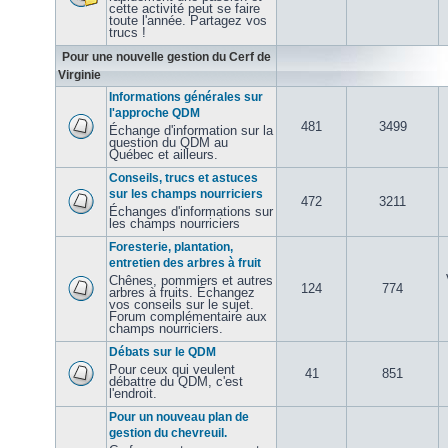
cette activité peut se faire
toute l'année. Partagez vos
trucs !
Pour une nouvelle gestion du Cerf de
Virginie
Informations générales sur
l'approche QDM
481
3499
Échange d'information sur la
question du QDM au
Québec et ailleurs.
Conseils, trucs et astuces
sur les champs nourriciers
472
3211
Échanges d'informations sur
les champs nourriciers
Foresterie, plantation,
entretien des arbres à fruit
Chênes, pommiers et autres
124
774
arbres à fruits. Échangez
vos conseils sur le sujet.
Forum complémentaire aux
champs nourriciers.
Débats sur le QDM
Pour ceux qui veulent
41
851
débattre du QDM, c'est
l'endroit.
Pour un nouveau plan de
gestion du chevreuil.