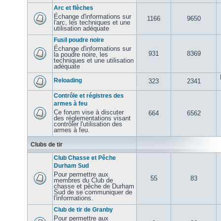
Arc et flèches
Échange d'informations sur
1166
9650
l'arc, les techniques et une
utilisation adéquate
Fusil poudre noire
Échange d'informations sur
931
8369
la poudre noire, les
techniques et une utilisation
adéquate
Reloading
323
2341
Contrôle et régistres des
armes à feu
Ce forum vise à discuter
664
6562
des réglementations visant
contrôler l'utilisation des
armes à feu.
Clubs de tir
Club Chasse et Pêche
Durham Sud
Pour permettre aux
55
83
membres du Club de
chasse et pêche de Durham
Sud de se communiquer de
l'informations.
Club de tir de Granby
Pour permettre aux