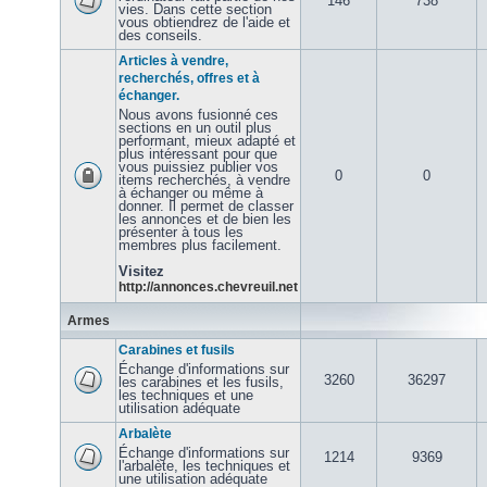
146
738
vies. Dans cette section
vous obtiendrez de l'aide et
des conseils.
Articles à vendre,
recherchés, offres et à
échanger.
Nous avons fusionné ces
sections en un outil plus
performant, mieux adapté et
plus intéressant pour que
vous puissiez publier vos
0
0
items recherchés, à vendre
à échanger ou même à
donner. Il permet de classer
les annonces et de bien les
présenter à tous les
membres plus facilement.
Visitez
http://annonces.chevreuil.net
Armes
Carabines et fusils
Échange d'informations sur
3260
36297
les carabines et les fusils,
les techniques et une
utilisation adéquate
Arbalète
Échange d'informations sur
1214
9369
l'arbalète, les techniques et
une utilisation adéquate