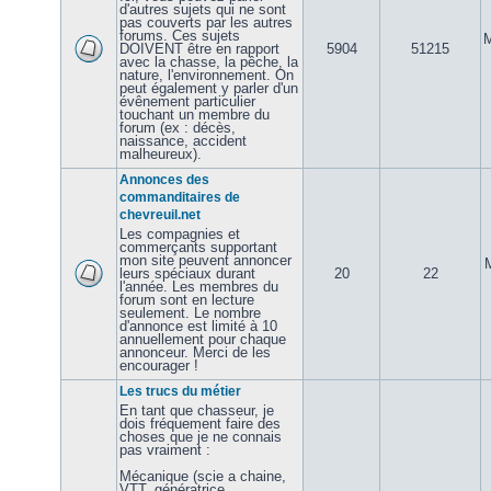
d'autres sujets qui ne sont
pas couverts par les autres
forums. Ces sujets
M
DOIVENT être en rapport
5904
51215
avec la chasse, la pêche, la
nature, l'environnement. On
peut également y parler d'un
évênement particulier
touchant un membre du
forum (ex : décès,
naissance, accident
malheureux).
Annonces des
commanditaires de
chevreuil.net
Les compagnies et
commerçants supportant
mon site peuvent annoncer
leurs spéciaux durant
20
22
l'année. Les membres du
forum sont en lecture
seulement. Le nombre
d'annonce est limité à 10
annuellement pour chaque
annonceur. Merci de les
encourager !
Les trucs du métier
En tant que chasseur, je
dois fréquement faire des
choses que je ne connais
pas vraiment :
Mécanique (scie a chaine,
VTT, génératrice,