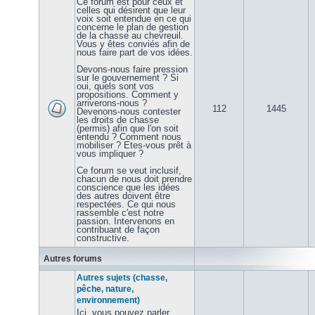
Ce forum est pour ceux et
celles qui désirent que leur
voix soit entendue en ce qui
concerne le plan de gestion
de la chasse au chevreuil.
Vous y êtes conviés afin de
nous faire part de vos idées.
Devons-nous faire pression
sur le gouvernement ? Si
oui, quels sont vos
propositions. Comment y
arriverons-nous ?
112
1445
Devenons-nous contester
les droits de chasse
(permis) afin que l'on soit
entendu ? Comment nous
mobiliser ? Etes-vous prêt à
vous impliquer ?
Ce forum se veut inclusif,
chacun de nous doit prendre
conscience que les idées
des autres doivent être
respectées. Ce qui nous
rassemble c'est notre
passion. Intervenons en
contribuant de façon
constructive.
Autres forums
Autres sujets (chasse,
pêche, nature,
environnement)
Ici, vous pouvez parler