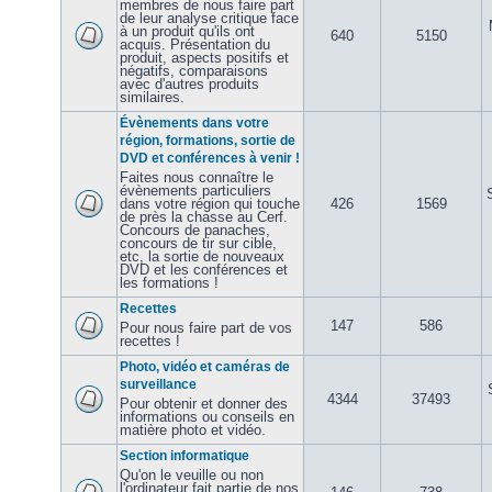
membres de nous faire part
de leur analyse critique face
à un produit qu'ils ont
640
5150
acquis. Présentation du
produit, aspects positifs et
négatifs, comparaisons
avec d'autres produits
similaires.
Évènements dans votre
région, formations, sortie de
DVD et conférences à venir !
Faites nous connaître le
évènements particuliers
dans votre région qui touche
426
1569
de près la chasse au Cerf.
Concours de panaches,
concours de tir sur cible,
etc, la sortie de nouveaux
DVD et les conférences et
les formations !
Recettes
147
586
Pour nous faire part de vos
recettes !
Photo, vidéo et caméras de
surveillance
4344
37493
Pour obtenir et donner des
informations ou conseils en
matière photo et vidéo.
Section informatique
Qu'on le veuille ou non
l'ordinateur fait partie de nos