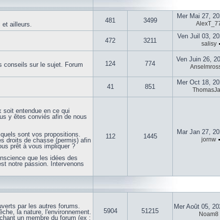
Mer Mai 27, 2
481
3499
AlexT_7
t ailleurs.
Ven Juil 03, 2
472
3211
salisy
Ven Juin 26, 2
124
774
 conseils sur le sujet. Forum
Anselmross
Mer Oct 18, 2
41
851
ThomasJ
x soit entendue en ce qui
ous y êtes conviés afin de nous
Mar Jan 27, 2
quels sont vos propositions.
112
1445
jornw
 droits de chasse (permis) afin
us prêt à vous impliquer ?
onscience que les idées des
est notre passion. Intervenons
uverts par les autres forums.
Mer Août 05, 2
5904
51215
che, la nature, l'environnement.
Noam8
uchant un membre du forum (ex :