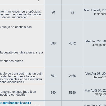
Mar Juin 24, 2
vent annoncer leurs spéciaux
20
22
leblanc6
eulement. Le nombre d'annonce
i de les encourager !
s que je ne connais pas
Mer Juil 22, 2
598
4372
Jimekalmi
qualité des utilisateurs, il y a
lement nos autres
cule de transport mais un outil
Ven Avr 08, 2
301
2466
à aider le membre à faire un
chasse33
s disponibles et de s’entraider
Bonne discussion !
Mar Août 04, 2
analyse critique face à un
640
5150
AlhajiBa
positifs et négatifs,
t conférences à venir !
Sam Juin 27, 2