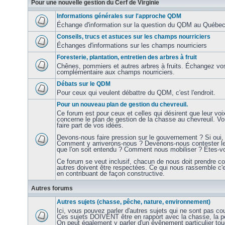
Pour une nouvelle gestion du Cerf de Virginie
Informations générales sur l'approche QDM
Échange d'information sur la question du QDM au Québec e
Conseils, trucs et astuces sur les champs nourriciers
Échanges d'informations sur les champs nourriciers
Foresterie, plantation, entretien des arbres à fruit
Chênes, pommiers et autres arbres à fruits. Échangez vos
complémentaire aux champs nourriciers.
Débats sur le QDM
Pour ceux qui veulent débattre du QDM, c'est l'endroit.
Pour un nouveau plan de gestion du chevreuil.
Ce forum est pour ceux et celles qui désirent que leur voi
concerne le plan de gestion de la chasse au chevreuil. V
faire part de vos idées.
Devons-nous faire pression sur le gouvernement ? Si oui, 
Comment y arriverons-nous ? Devenons-nous contester les
que l'on soit entendu ? Comment nous mobiliser ? Etes-vo
Ce forum se veut inclusif, chacun de nous doit prendre c
autres doivent être respectées. Ce qui nous rassemble c'
en contribuant de façon constructive.
Autres forums
Autres sujets (chasse, pêche, nature, environnement)
Ici, vous pouvez parler d'autres sujets qui ne sont pas co
Ces sujets DOIVENT être en rapport avec la chasse, la pê
On peut également y parler d'un évênement particulier to