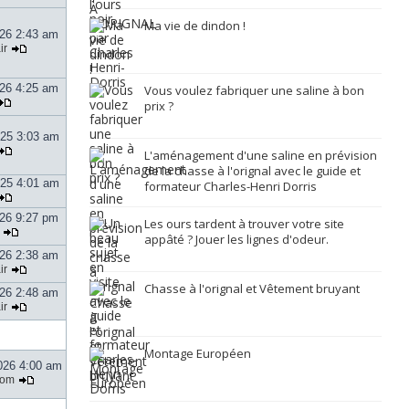
Ma vie de dindon !
026 2:43 am
ir
026 4:25 am
Vous voulez fabriquer une saline à bon
prix ?
025 3:03 am
L'aménagement d'une saline en prévision
de la chasse à l'orignal avec le guide et
025 4:01 am
formateur Charles-Henri Dorris
026 9:27 pm
Les ours tardent à trouver votre site
appâté ? Jouer les lignes d'odeur.
026 2:38 am
ir
Chasse à l'orignal et Vêtement bruyant
026 2:48 am
ir
Montage Européen
026 4:00 am
tom