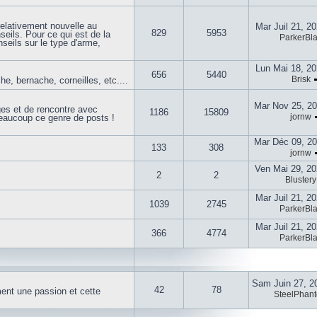
elativement nouvelle au
Mar Juil 21, 2
829
5953
seils. Pour ce qui est de la
ParkerBla
nseils sur le type d'arme,
Lun Mai 18, 2
656
5440
Brisk
he, bernache, corneilles, etc....
Mar Nov 25, 2
ages et de rencontre avec
1186
15809
jornw
aucoup ce genre de posts !
Mar Déc 09, 2
133
308
jornw
Ven Mai 29, 2
2
2
Blustery
Mar Juil 21, 2
1039
2745
ParkerBla
Mar Juil 21, 2
366
4774
ParkerBla
Sam Juin 27, 2
42
78
ent une passion et cette
SteelPhan