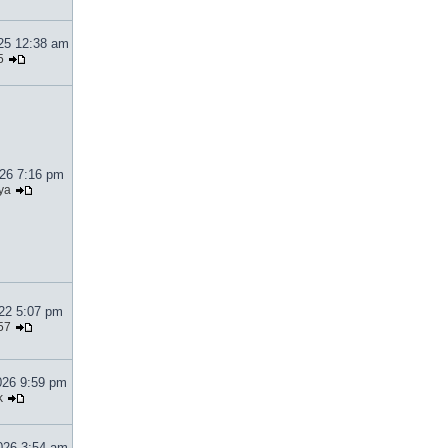
025 12:38 am
5
026 7:16 pm
ya
022 5:07 pm
57
026 9:59 pm
k
026 3:54 am