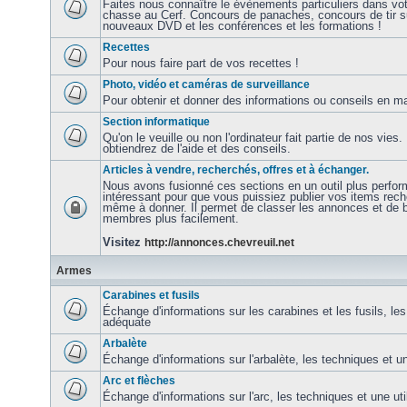
Faites nous connaître le évènements particuliers dans vot
chasse au Cerf. Concours de panaches, concours de tir sur
nouveaux DVD et les conférences et les formations !
Recettes
Pour nous faire part de vos recettes !
Photo, vidéo et caméras de surveillance
Pour obtenir et donner des informations ou conseils en ma
Section informatique
Qu'on le veuille ou non l'ordinateur fait partie de nos vie
obtiendrez de l'aide et des conseils.
Articles à vendre, recherchés, offres et à échanger.
Nous avons fusionné ces sections en un outil plus perfor
intéressant pour que vous puissiez publier vos items rec
même à donner. Il permet de classer les annonces et de b
membres plus facilement.
Visitez
http://annonces.chevreuil.net
Armes
Carabines et fusils
Échange d'informations sur les carabines et les fusils, les
adéquate
Arbalète
Échange d'informations sur l'arbalète, les techniques et u
Arc et flèches
Échange d'informations sur l'arc, les techniques et une ut