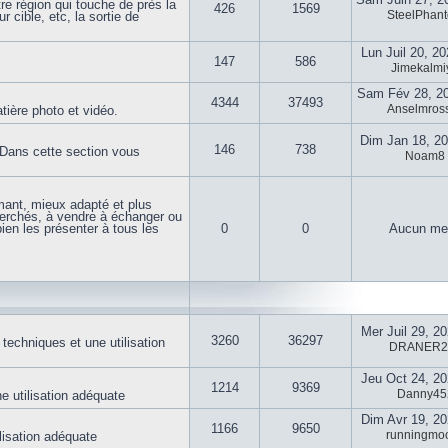
re région qui touche de près la
426
1569
SteelPhan
 cible, etc, la sortie de
Lun Juil 20, 2
147
586
Jimekalmi
Sam Fév 28, 2
4344
37493
Anselmross
tière photo et vidéo.
Dim Jan 18, 2
146
738
s. Dans cette section vous
Noam8
mant, mieux adapté et plus
herchés, à vendre à échanger ou
ien les présenter à tous les
0
0
Aucun me
Mer Juil 29, 2
3260
36297
 techniques et une utilisation
DRANER2
Jeu Oct 24, 2
1214
9369
Danny45
ne utilisation adéquate
Dim Avr 19, 2
1166
9650
runningmo
ilisation adéquate