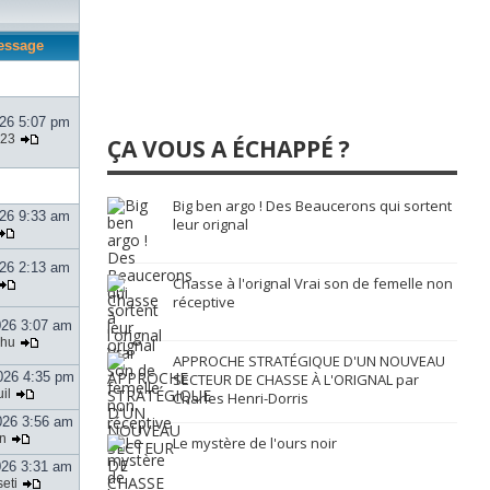
essage
026 5:07 pm
123
ÇA VOUS A ÉCHAPPÉ ?
Big ben argo ! Des Beaucerons qui sortent
026 9:33 am
leur orignal
026 2:13 am
Chasse à l'orignal Vrai son de femelle non
réceptive
026 3:07 am
zhu
APPROCHE STRATÉGIQUE D'UN NOUVEAU
026 4:35 pm
SECTEUR DE CHASSE À L'ORIGNAL par
il
Charles Henri-Dorris
026 3:56 am
n
Le mystère de l'ours noir
026 3:31 am
eti