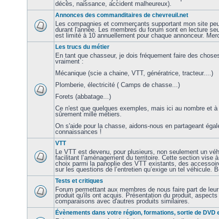
décès, naissance, accident malheureux).
Annonces des commanditaires de chevreuil.net
Les compagnies et commerçants supportant mon site peu
durant l'année. Les membres du forum sont en lecture s
est limité à 10 annuellement pour chaque annonceur. Merc
Les trucs du métier
En tant que chasseur, je dois fréquement faire des chose
vraiment :
Mécanique (scie a chaine, VTT, génératrice, tracteur....)
Plomberie, électricité ( Camps de chasse...)
Forets (abbatage...)
Ce n'est que quelques exemples, mais ici au nombre et à la 
sûrement mille métiers.
On s'aide pour la chasse, aidons-nous en partageant éga
connaissances !
VTT
Le VTT est devenu, pour plusieurs, non seulement un véhi
facilitant l’aménagement du territoire. Cette section vise 
choix parmi la panoplie des VTT existants, des accessoire
sur les questions de l’entretien qu’exige un tel véhicule. 
Tests et critiques
Forum permettant aux membres de nous faire part de leur 
produit qu'ils ont acquis. Présentation du produit, aspects 
comparaisons avec d'autres produits similaires.
Évènements dans votre région, formations, sortie de DVD e