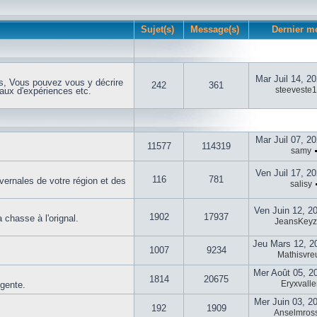
Sujet(s)
Message(s)
Dernier m
Mar Juil 14, 2
s, Vous pouvez vous y décrire
242
361
steeveste
aux d'expériences etc.
Mar Juil 07, 2
11577
114319
samy
Ven Juil 17, 2
116
781
vernales de votre région et des
salisy
Ven Juin 12, 2
1902
17937
 chasse à l'orignal.
JeansKey
Jeu Mars 12, 2
1007
9234
Mathisvreu
Mer Août 05, 2
1814
20675
Eryxvalle
igente.
Mer Juin 03, 2
192
1909
Anselmross