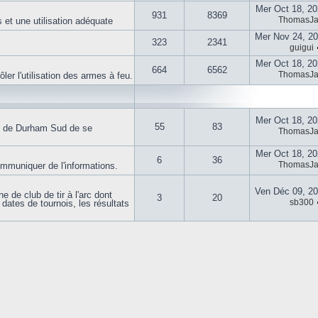
Mer Oct 18, 2
931
8369
ThomasJ
 et une utilisation adéquate
Mer Nov 24, 2
323
2341
guigui
Mer Oct 18, 2
664
6562
ThomasJ
er l'utilisation des armes à feu.
Mer Oct 18, 2
55
83
e de Durham Sud de se
ThomasJ
Mer Oct 18, 2
6
36
ThomasJ
muniquer de l'informations.
Ven Déc 09, 2
 de club de tir à l'arc dont
3
20
sb300
dates de tournois, les résultats