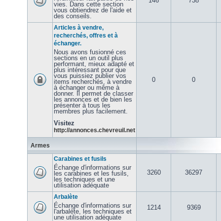
146
738
vies. Dans cette section
vous obtiendrez de l'aide et
des conseils.
Articles à vendre,
recherchés, offres et à
échanger.
Nous avons fusionné ces
sections en un outil plus
performant, mieux adapté et
plus intéressant pour que
vous puissiez publier vos
0
0
items recherchés, à vendre
à échanger ou même à
donner. Il permet de classer
les annonces et de bien les
présenter à tous les
membres plus facilement.
Visitez
http://annonces.chevreuil.net
Armes
Carabines et fusils
Échange d'informations sur
3260
36297
les carabines et les fusils,
les techniques et une
utilisation adéquate
Arbalète
Échange d'informations sur
1214
9369
l'arbalète, les techniques et
une utilisation adéquate