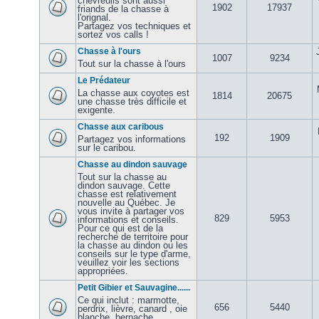
chevreuils sont aussi
1902
17937
friands de la chasse à
l'orignal.
Partagez vos techniques et
sortez vos calls !
Chasse à l'ours
1007
9234
Tout sur la chasse à l'ours
Le Prédateur
La chasse aux coyotes est
1814
20675
une chasse très difficile et
exigente.
Chasse aux caribous
192
1909
Partagez vos informations
sur le caribou.
Chasse au dindon sauvage
Tout sur la chasse au
dindon sauvage. Cette
chasse est relativement
nouvelle au Québec. Je
vous invite à partager vos
829
5953
informations et conseils.
Pour ce qui est de la
recherche de territoire pour
la chasse au dindon ou les
conseils sur le type d'arme,
veuillez voir les sections
appropriées.
Petit Gibier et Sauvagine......
Ce qui inclut : marmotte,
656
5440
perdrix, lièvre, canard , oie
blanche, bernache,