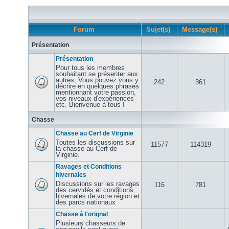
Forum
Sujet(s)
Message(s)
Présentation
Présentation
Pour tous les membres
souhaitant se présenter aux
autres, Vous pouvez vous y
242
361
décrire en quelques phrases
mentionnant votre passion,
vos niveaux d'expériences
etc. Bienvenue à tous !
Chasse
Chasse au Cerf de Virginie
Toutes les discussions sur
11577
114319
la chasse au Cerf de
Virginie.
Ravages et Conditions
hivernales
Discussions sur les ravages
116
781
des cervidés et conditions
hivernales de votre région et
des parcs nationaux
Chasse à l'orignal
Plusieurs chasseurs de