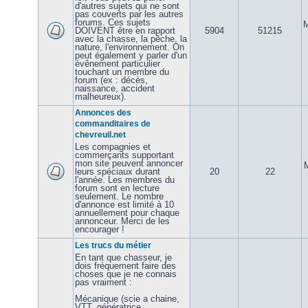
d'autres sujets qui ne sont
pas couverts par les autres
forums. Ces sujets
M
DOIVENT être en rapport
5904
51215
avec la chasse, la pêche, la
nature, l'environnement. On
peut également y parler d'un
évênement particulier
touchant un membre du
forum (ex : décès,
naissance, accident
malheureux).
Annonces des
commanditaires de
chevreuil.net
Les compagnies et
commerçants supportant
mon site peuvent annoncer
leurs spéciaux durant
20
22
l'année. Les membres du
forum sont en lecture
seulement. Le nombre
d'annonce est limité à 10
annuellement pour chaque
annonceur. Merci de les
encourager !
Les trucs du métier
En tant que chasseur, je
dois fréquement faire des
choses que je ne connais
pas vraiment :
Mécanique (scie a chaine,
VTT, génératrice,