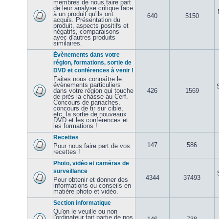
membres de nous faire part
de leur analyse critique face
à un produit qu'ils ont
640
5150
acquis. Présentation du
produit, aspects positifs et
négatifs, comparaisons
avec d'autres produits
similaires.
Évènements dans votre
région, formations, sortie de
DVD et conférences à venir !
Faites nous connaître le
évènements particuliers
dans votre région qui touche
426
1569
de près la chasse au Cerf.
Concours de panaches,
concours de tir sur cible,
etc, la sortie de nouveaux
DVD et les conférences et
les formations !
Recettes
147
586
Pour nous faire part de vos
recettes !
Photo, vidéo et caméras de
surveillance
4344
37493
Pour obtenir et donner des
informations ou conseils en
matière photo et vidéo.
Section informatique
Qu'on le veuille ou non
l'ordinateur fait partie de nos