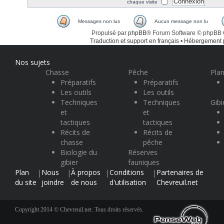
chaque visite
Messages non lus
Aucun message non lu
Propulsé par
phpBB
® Forum Software © phpBB
Traduction et support en français
•
Hébergement
Nos sujets
Chasse
Pêche
Plan
Préparatifs
Préparatifs
Les outils
Les outils
Techniques
Techniques
Gibi
et
et
tactiques
tactiques
Récits de
Récits de
chasse
pêche
Biologie du
Réserves
gibier
fauniques
Plan
Nous
À propos
Conditions
Partenaires de
|
|
|
|
du site
joindre
de nous
d'utilisation
Chevreuil.net
Copyright 2014 © Chevreuil.net. Tous droits réservés.