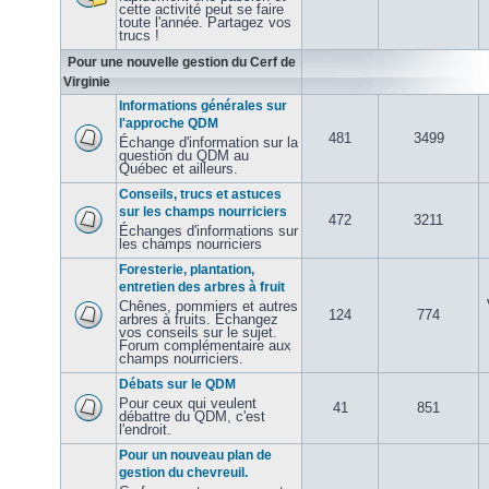
cette activité peut se faire
toute l'année. Partagez vos
trucs !
Pour une nouvelle gestion du Cerf de
Virginie
Informations générales sur
l'approche QDM
481
3499
Échange d'information sur la
question du QDM au
Québec et ailleurs.
Conseils, trucs et astuces
sur les champs nourriciers
472
3211
Échanges d'informations sur
les champs nourriciers
Foresterie, plantation,
entretien des arbres à fruit
Chênes, pommiers et autres
124
774
arbres à fruits. Échangez
vos conseils sur le sujet.
Forum complémentaire aux
champs nourriciers.
Débats sur le QDM
Pour ceux qui veulent
41
851
débattre du QDM, c'est
l'endroit.
Pour un nouveau plan de
gestion du chevreuil.