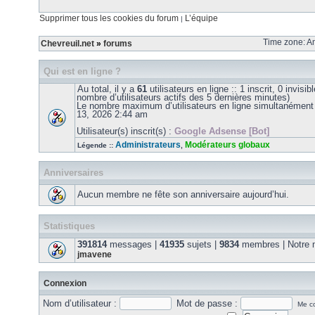
Supprimer tous les cookies du forum
L’équipe
|
Time zone: Am
Chevreuil.net
»
forums
Qui est en ligne ?
Au total, il y a
61
utilisateurs en ligne :: 1 inscrit, 0 invisib
nombre d’utilisateurs actifs des 5 dernières minutes)
Le nombre maximum d’utilisateurs en ligne simultanément
13, 2026 2:44 am
Utilisateur(s) inscrit(s) :
Google Adsense [Bot]
Administrateurs
Modérateurs globaux
Légende ::
,
Anniversaires
Aucun membre ne fête son anniversaire aujourd’hui.
Statistiques
391814
messages |
41935
sujets |
9834
membres | Notre m
jmavene
Connexion
Nom d’utilisateur :
Mot de passe :
Me co