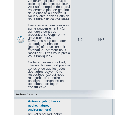
Ce forum est pour ceux et
celles qui désirent que leur
voix soit entendue en ce qui
concerne le plan de gestion
de la chasse au chevreuil.
Vous y êtes conviés afin de
nous faire part de vos idées.
Devons-nous faire pression
sur le gouvernement ? Si
oui, quels sont vos
propositions. Comment y
arriverons-nous ?
112
1445
Devenons-nous contester
les droits de chasse
(permis) afin que l'on soit
entendu ? Comment nous
mobiliser ? Etes-vous prêt à
vous impliquer ?
Ce forum se veut inclusif,
chacun de nous doit prendre
conscience que les idées
des autres doivent être
respectées. Ce qui nous
rassemble c'est notre
passion. Intervenons en
contribuant de façon
constructive.
Autres forums
Autres sujets (chasse,
pêche, nature,
environnement)
Ici, vous pouvez parler