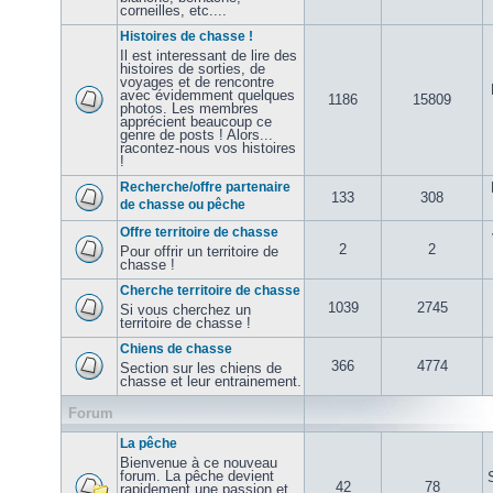
corneilles, etc....
Histoires de chasse !
Il est interessant de lire des
histoires de sorties, de
voyages et de rencontre
avec évidemment quelques
1186
15809
photos. Les membres
apprécient beaucoup ce
genre de posts ! Alors...
racontez-nous vos histoires
!
Recherche/offre partenaire
133
308
de chasse ou pêche
Offre territoire de chasse
2
2
Pour offrir un territoire de
chasse !
Cherche territoire de chasse
1039
2745
Si vous cherchez un
territoire de chasse !
Chiens de chasse
366
4774
Section sur les chiens de
chasse et leur entrainement.
Forum
La pêche
Bienvenue à ce nouveau
forum. La pêche devient
42
78
rapidement une passion et