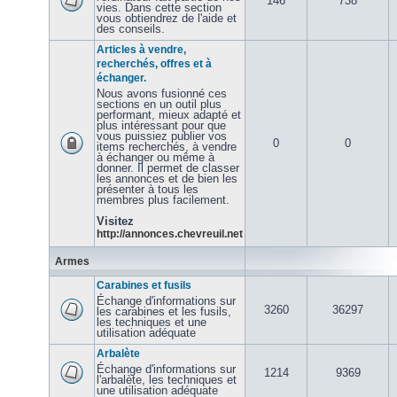
146
738
vies. Dans cette section
vous obtiendrez de l'aide et
des conseils.
Articles à vendre,
recherchés, offres et à
échanger.
Nous avons fusionné ces
sections en un outil plus
performant, mieux adapté et
plus intéressant pour que
vous puissiez publier vos
0
0
items recherchés, à vendre
à échanger ou même à
donner. Il permet de classer
les annonces et de bien les
présenter à tous les
membres plus facilement.
Visitez
http://annonces.chevreuil.net
Armes
Carabines et fusils
Échange d'informations sur
3260
36297
les carabines et les fusils,
les techniques et une
utilisation adéquate
Arbalète
Échange d'informations sur
1214
9369
l'arbalète, les techniques et
une utilisation adéquate