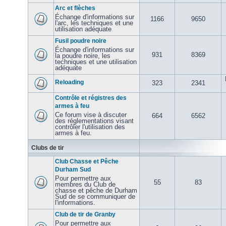
Arc et flèches
Échange d'informations sur
1166
9650
l'arc, les techniques et une
utilisation adéquate
Fusil poudre noire
Échange d'informations sur
931
8369
la poudre noire, les
techniques et une utilisation
adéquate
Reloading
323
2341
Contrôle et régistres des
armes à feu
Ce forum vise à discuter
664
6562
des réglementations visant
contrôler l'utilisation des
armes à feu.
Clubs de tir
Club Chasse et Pêche
Durham Sud
Pour permettre aux
55
83
membres du Club de
chasse et pêche de Durham
Sud de se communiquer de
l'informations.
Club de tir de Granby
Pour permettre aux