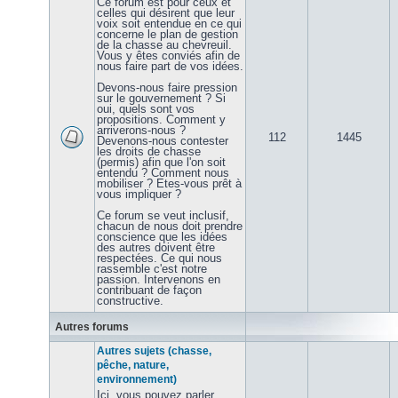
Ce forum est pour ceux et
celles qui désirent que leur
voix soit entendue en ce qui
concerne le plan de gestion
de la chasse au chevreuil.
Vous y êtes conviés afin de
nous faire part de vos idées.
Devons-nous faire pression
sur le gouvernement ? Si
oui, quels sont vos
propositions. Comment y
arriverons-nous ?
112
1445
Devenons-nous contester
les droits de chasse
(permis) afin que l'on soit
entendu ? Comment nous
mobiliser ? Etes-vous prêt à
vous impliquer ?
Ce forum se veut inclusif,
chacun de nous doit prendre
conscience que les idées
des autres doivent être
respectées. Ce qui nous
rassemble c'est notre
passion. Intervenons en
contribuant de façon
constructive.
Autres forums
Autres sujets (chasse,
pêche, nature,
environnement)
Ici, vous pouvez parler