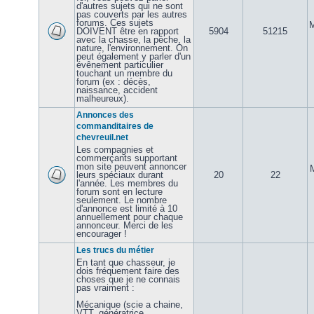
d'autres sujets qui ne sont
pas couverts par les autres
forums. Ces sujets
M
DOIVENT être en rapport
5904
51215
avec la chasse, la pêche, la
nature, l'environnement. On
peut également y parler d'un
évênement particulier
touchant un membre du
forum (ex : décès,
naissance, accident
malheureux).
Annonces des
commanditaires de
chevreuil.net
Les compagnies et
commerçants supportant
mon site peuvent annoncer
leurs spéciaux durant
20
22
l'année. Les membres du
forum sont en lecture
seulement. Le nombre
d'annonce est limité à 10
annuellement pour chaque
annonceur. Merci de les
encourager !
Les trucs du métier
En tant que chasseur, je
dois fréquement faire des
choses que je ne connais
pas vraiment :
Mécanique (scie a chaine,
VTT, génératrice,