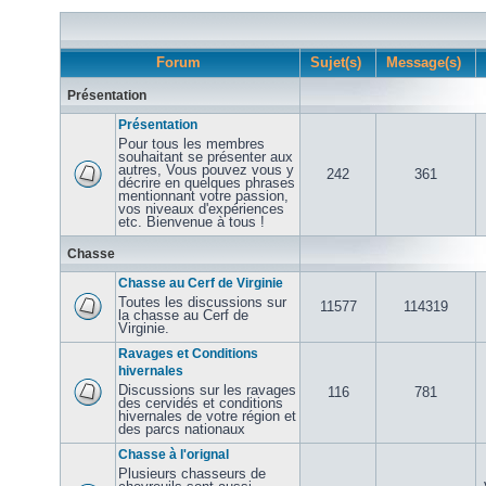
Forum
Sujet(s)
Message(s)
Présentation
Présentation
Pour tous les membres
souhaitant se présenter aux
autres, Vous pouvez vous y
242
361
décrire en quelques phrases
mentionnant votre passion,
vos niveaux d'expériences
etc. Bienvenue à tous !
Chasse
Chasse au Cerf de Virginie
Toutes les discussions sur
11577
114319
la chasse au Cerf de
Virginie.
Ravages et Conditions
hivernales
Discussions sur les ravages
116
781
des cervidés et conditions
hivernales de votre région et
des parcs nationaux
Chasse à l'orignal
Plusieurs chasseurs de