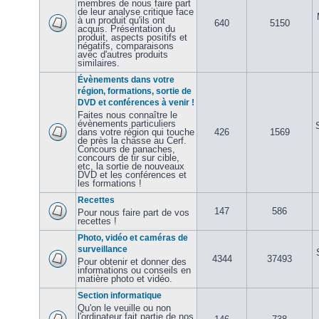
membres de nous faire part
de leur analyse critique face
à un produit qu'ils ont
640
5150
acquis. Présentation du
produit, aspects positifs et
négatifs, comparaisons
avec d'autres produits
similaires.
Évènements dans votre
région, formations, sortie de
DVD et conférences à venir !
Faites nous connaître le
évènements particuliers
dans votre région qui touche
426
1569
de près la chasse au Cerf.
Concours de panaches,
concours de tir sur cible,
etc, la sortie de nouveaux
DVD et les conférences et
les formations !
Recettes
147
586
Pour nous faire part de vos
recettes !
Photo, vidéo et caméras de
surveillance
4344
37493
Pour obtenir et donner des
informations ou conseils en
matière photo et vidéo.
Section informatique
Qu'on le veuille ou non
l'ordinateur fait partie de nos