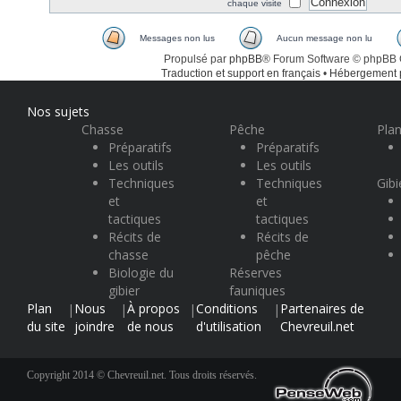
chaque visite
Messages non lus
Aucun message non lu
Propulsé par
phpBB
® Forum Software © phpBB
Traduction et support en français
•
Hébergement
Nos sujets
Chasse
Pêche
Plan
Préparatifs
Préparatifs
Les outils
Les outils
Techniques
Techniques
Gibi
et
et
tactiques
tactiques
Récits de
Récits de
chasse
pêche
Biologie du
Réserves
gibier
fauniques
Plan
Nous
À propos
Conditions
Partenaires de
|
|
|
|
du site
joindre
de nous
d'utilisation
Chevreuil.net
Copyright 2014 © Chevreuil.net. Tous droits réservés.