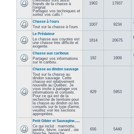
chevreuils sont aussi
1902
17937
friands de la chasse à
l'orignal.
Partagez vos techniques et
sortez vos calls !
Chasse à l'ours
1007
9234
Tout sur la chasse à l'ours
Le Prédateur
La chasse aux coyotes est
1814
20675
une chasse très difficile et
exigente.
Chasse aux caribous
192
1909
Partagez vos informations
sur le caribou.
Chasse au dindon sauvage
Tout sur la chasse au
dindon sauvage. Cette
chasse est relativement
nouvelle au Québec. Je
vous invite à partager vos
829
5953
informations et conseils.
Pour ce qui est de la
recherche de territoire pour
la chasse au dindon ou les
conseils sur le type d'arme,
veuillez voir les sections
appropriées.
Petit Gibier et Sauvagine......
Ce qui inclut : marmotte,
656
5440
perdrix, lièvre, canard , oie
blanche, bernache,