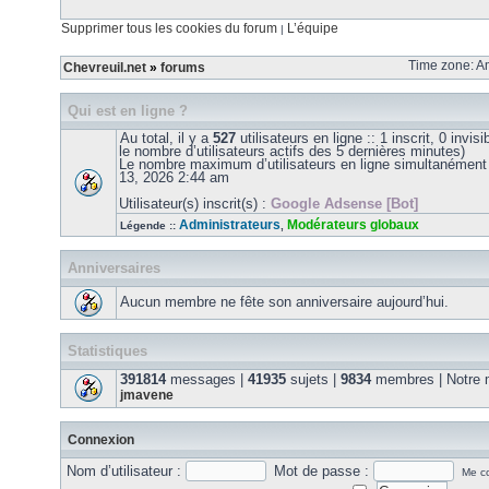
Supprimer tous les cookies du forum
L’équipe
|
Time zone: Am
Chevreuil.net
»
forums
Qui est en ligne ?
Au total, il y a
527
utilisateurs en ligne :: 1 inscrit, 0 invis
le nombre d’utilisateurs actifs des 5 dernières minutes)
Le nombre maximum d’utilisateurs en ligne simultanément
13, 2026 2:44 am
Utilisateur(s) inscrit(s) :
Google Adsense [Bot]
Administrateurs
Modérateurs globaux
Légende ::
,
Anniversaires
Aucun membre ne fête son anniversaire aujourd’hui.
Statistiques
391814
messages |
41935
sujets |
9834
membres | Notre m
jmavene
Connexion
Nom d’utilisateur :
Mot de passe :
Me co