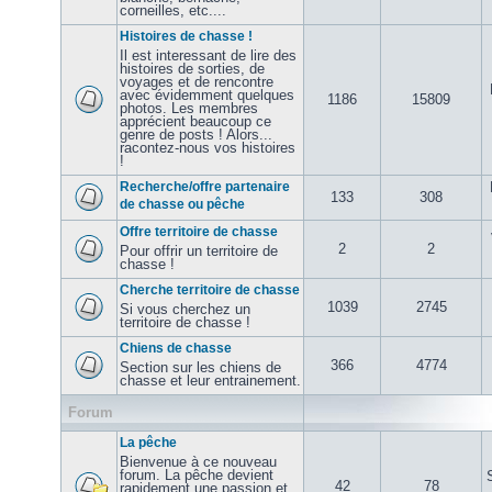
corneilles, etc....
Histoires de chasse !
Il est interessant de lire des
histoires de sorties, de
voyages et de rencontre
avec évidemment quelques
1186
15809
photos. Les membres
apprécient beaucoup ce
genre de posts ! Alors...
racontez-nous vos histoires
!
Recherche/offre partenaire
133
308
de chasse ou pêche
Offre territoire de chasse
2
2
Pour offrir un territoire de
chasse !
Cherche territoire de chasse
1039
2745
Si vous cherchez un
territoire de chasse !
Chiens de chasse
366
4774
Section sur les chiens de
chasse et leur entrainement.
Forum
La pêche
Bienvenue à ce nouveau
forum. La pêche devient
42
78
rapidement une passion et