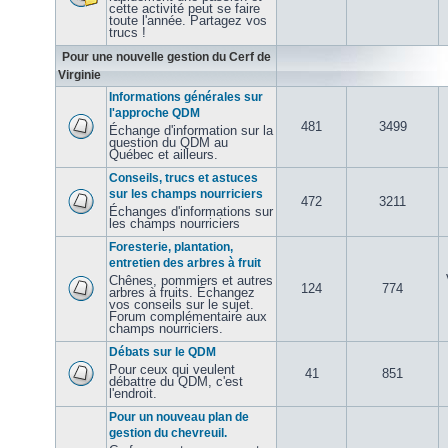
cette activité peut se faire
toute l'année. Partagez vos
trucs !
Pour une nouvelle gestion du Cerf de
Virginie
Informations générales sur
l'approche QDM
481
3499
Échange d'information sur la
question du QDM au
Québec et ailleurs.
Conseils, trucs et astuces
sur les champs nourriciers
472
3211
Échanges d'informations sur
les champs nourriciers
Foresterie, plantation,
entretien des arbres à fruit
Chênes, pommiers et autres
124
774
arbres à fruits. Échangez
vos conseils sur le sujet.
Forum complémentaire aux
champs nourriciers.
Débats sur le QDM
Pour ceux qui veulent
41
851
débattre du QDM, c'est
l'endroit.
Pour un nouveau plan de
gestion du chevreuil.