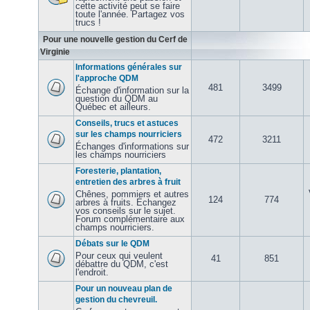
cette activité peut se faire
toute l'année. Partagez vos
trucs !
Pour une nouvelle gestion du Cerf de
Virginie
Informations générales sur
l'approche QDM
481
3499
Échange d'information sur la
question du QDM au
Québec et ailleurs.
Conseils, trucs et astuces
sur les champs nourriciers
472
3211
Échanges d'informations sur
les champs nourriciers
Foresterie, plantation,
entretien des arbres à fruit
Chênes, pommiers et autres
124
774
arbres à fruits. Échangez
vos conseils sur le sujet.
Forum complémentaire aux
champs nourriciers.
Débats sur le QDM
Pour ceux qui veulent
41
851
débattre du QDM, c'est
l'endroit.
Pour un nouveau plan de
gestion du chevreuil.