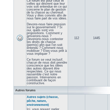
Ce forum est pour ceux et
celles qui désirent que leur
voix soit entendue en ce qui
concerne le plan de gestion
de la chasse au chevreuil.
Vous y êtes conviés afin de
nous faire part de vos idées.
Devons-nous faire pression
sur le gouvernement ? Si
oui, quels sont vos
propositions. Comment y
arriverons-nous ?
112
1445
Devenons-nous contester
les droits de chasse
(permis) afin que l'on soit
entendu ? Comment nous
mobiliser ? Etes-vous prêt à
vous impliquer ?
Ce forum se veut inclusif,
chacun de nous doit prendre
conscience que les idées
des autres doivent être
respectées. Ce qui nous
rassemble c'est notre
passion. Intervenons en
contribuant de façon
constructive.
Autres forums
Autres sujets (chasse,
pêche, nature,
environnement)
Ici, vous pouvez parler