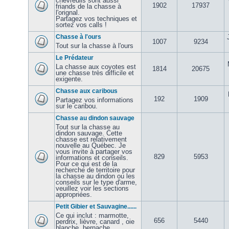
chevreuils sont aussi
1902
17937
friands de la chasse à
l'orignal.
Partagez vos techniques et
sortez vos calls !
Chasse à l'ours
1007
9234
Tout sur la chasse à l'ours
Le Prédateur
La chasse aux coyotes est
1814
20675
une chasse très difficile et
exigente.
Chasse aux caribous
192
1909
Partagez vos informations
sur le caribou.
Chasse au dindon sauvage
Tout sur la chasse au
dindon sauvage. Cette
chasse est relativement
nouvelle au Québec. Je
vous invite à partager vos
829
5953
informations et conseils.
Pour ce qui est de la
recherche de territoire pour
la chasse au dindon ou les
conseils sur le type d'arme,
veuillez voir les sections
appropriées.
Petit Gibier et Sauvagine......
Ce qui inclut : marmotte,
656
5440
perdrix, lièvre, canard , oie
blanche, bernache,