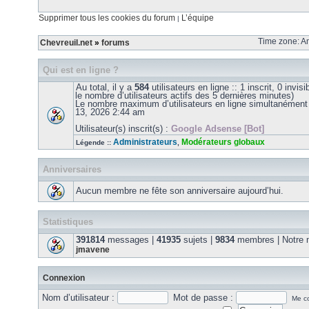
Supprimer tous les cookies du forum
L’équipe
|
Time zone: Am
Chevreuil.net
»
forums
Qui est en ligne ?
Au total, il y a
584
utilisateurs en ligne :: 1 inscrit, 0 invis
le nombre d’utilisateurs actifs des 5 dernières minutes)
Le nombre maximum d’utilisateurs en ligne simultanément
13, 2026 2:44 am
Utilisateur(s) inscrit(s) :
Google Adsense [Bot]
Administrateurs
Modérateurs globaux
Légende ::
,
Anniversaires
Aucun membre ne fête son anniversaire aujourd’hui.
Statistiques
391814
messages |
41935
sujets |
9834
membres | Notre m
jmavene
Connexion
Nom d’utilisateur :
Mot de passe :
Me co