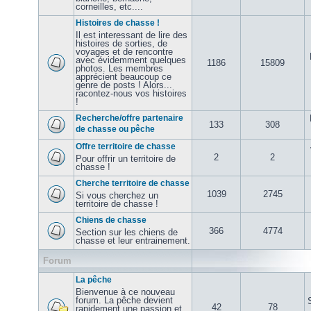
corneilles, etc....
Histoires de chasse !
Il est interessant de lire des
histoires de sorties, de
voyages et de rencontre
avec évidemment quelques
1186
15809
photos. Les membres
apprécient beaucoup ce
genre de posts ! Alors...
racontez-nous vos histoires
!
Recherche/offre partenaire
133
308
de chasse ou pêche
Offre territoire de chasse
2
2
Pour offrir un territoire de
chasse !
Cherche territoire de chasse
1039
2745
Si vous cherchez un
territoire de chasse !
Chiens de chasse
366
4774
Section sur les chiens de
chasse et leur entrainement.
Forum
La pêche
Bienvenue à ce nouveau
forum. La pêche devient
42
78
rapidement une passion et