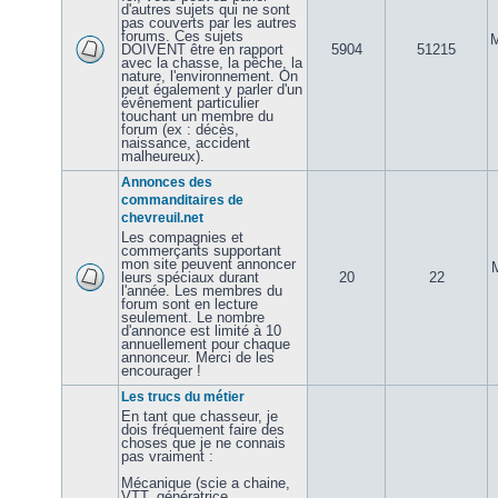
d'autres sujets qui ne sont
pas couverts par les autres
forums. Ces sujets
M
DOIVENT être en rapport
5904
51215
avec la chasse, la pêche, la
nature, l'environnement. On
peut également y parler d'un
évênement particulier
touchant un membre du
forum (ex : décès,
naissance, accident
malheureux).
Annonces des
commanditaires de
chevreuil.net
Les compagnies et
commerçants supportant
mon site peuvent annoncer
leurs spéciaux durant
20
22
l'année. Les membres du
forum sont en lecture
seulement. Le nombre
d'annonce est limité à 10
annuellement pour chaque
annonceur. Merci de les
encourager !
Les trucs du métier
En tant que chasseur, je
dois fréquement faire des
choses que je ne connais
pas vraiment :
Mécanique (scie a chaine,
VTT, génératrice,