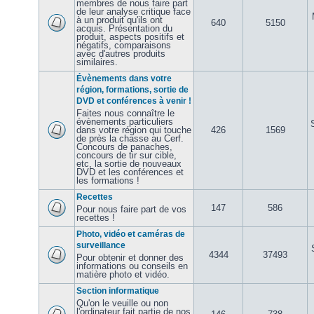
membres de nous faire part
de leur analyse critique face
à un produit qu'ils ont
640
5150
acquis. Présentation du
produit, aspects positifs et
négatifs, comparaisons
avec d'autres produits
similaires.
Évènements dans votre
région, formations, sortie de
DVD et conférences à venir !
Faites nous connaître le
évènements particuliers
dans votre région qui touche
426
1569
de près la chasse au Cerf.
Concours de panaches,
concours de tir sur cible,
etc, la sortie de nouveaux
DVD et les conférences et
les formations !
Recettes
147
586
Pour nous faire part de vos
recettes !
Photo, vidéo et caméras de
surveillance
4344
37493
Pour obtenir et donner des
informations ou conseils en
matière photo et vidéo.
Section informatique
Qu'on le veuille ou non
l'ordinateur fait partie de nos