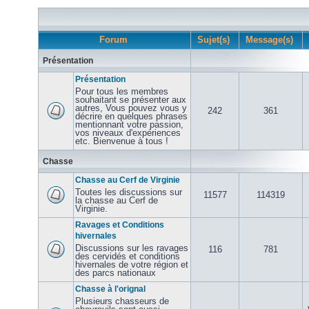
Forum
Sujet(s)
Message(s)
Présentation
Présentation
Pour tous les membres
souhaitant se présenter aux
autres, Vous pouvez vous y
242
361
décrire en quelques phrases
mentionnant votre passion,
vos niveaux d'expériences
etc. Bienvenue à tous !
Chasse
Chasse au Cerf de Virginie
Toutes les discussions sur
11577
114319
la chasse au Cerf de
Virginie.
Ravages et Conditions
hivernales
Discussions sur les ravages
116
781
des cervidés et conditions
hivernales de votre région et
des parcs nationaux
Chasse à l'orignal
Plusieurs chasseurs de