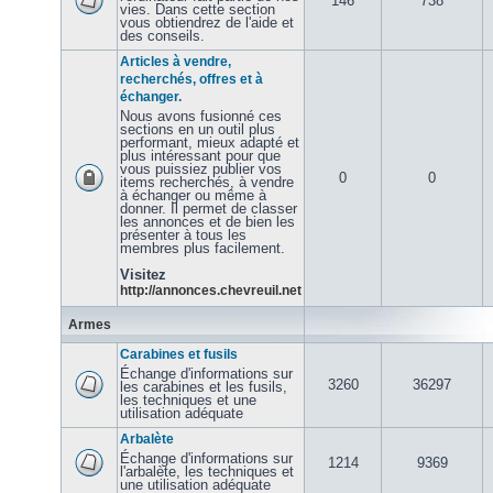
146
738
vies. Dans cette section
vous obtiendrez de l'aide et
des conseils.
Articles à vendre,
recherchés, offres et à
échanger.
Nous avons fusionné ces
sections en un outil plus
performant, mieux adapté et
plus intéressant pour que
vous puissiez publier vos
0
0
items recherchés, à vendre
à échanger ou même à
donner. Il permet de classer
les annonces et de bien les
présenter à tous les
membres plus facilement.
Visitez
http://annonces.chevreuil.net
Armes
Carabines et fusils
Échange d'informations sur
3260
36297
les carabines et les fusils,
les techniques et une
utilisation adéquate
Arbalète
Échange d'informations sur
1214
9369
l'arbalète, les techniques et
une utilisation adéquate