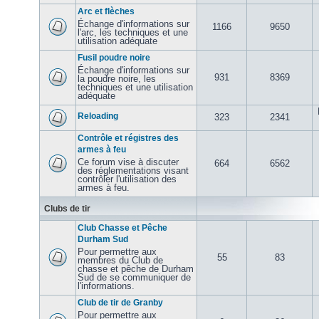
Arc et flèches
Échange d'informations sur
1166
9650
l'arc, les techniques et une
utilisation adéquate
Fusil poudre noire
Échange d'informations sur
931
8369
la poudre noire, les
techniques et une utilisation
adéquate
Reloading
323
2341
Contrôle et régistres des
armes à feu
Ce forum vise à discuter
664
6562
des réglementations visant
contrôler l'utilisation des
armes à feu.
Clubs de tir
Club Chasse et Pêche
Durham Sud
Pour permettre aux
55
83
membres du Club de
chasse et pêche de Durham
Sud de se communiquer de
l'informations.
Club de tir de Granby
Pour permettre aux