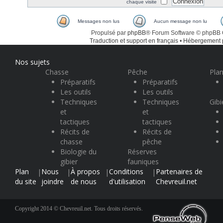
chaque visite
Messages non lus
Aucun message non lu
Propulsé par
phpBB
® Forum Software © phpBB
Traduction et support en français
•
Hébergement
Nos sujets
Chasse
Pêche
Plan
Préparatifs
Préparatifs
Les outils
Les outils
Techniques
Techniques
Gibi
et
et
tactiques
tactiques
Récits de
Récits de
chasse
pêche
Biologie du
Réserves
gibier
fauniques
Plan
Nous
À propos
Conditions
Partenaires de
|
|
|
|
du site
joindre
de nous
d'utilisation
Chevreuil.net
Copyright 2014 © Chevreuil.net. Tous droits réservés.