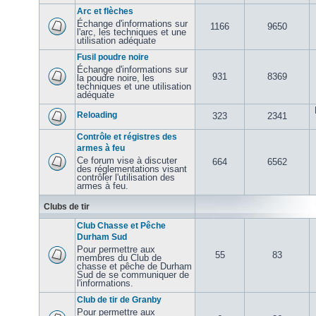
Arc et flèches
Échange d'informations sur
1166
9650
l'arc, les techniques et une
utilisation adéquate
Fusil poudre noire
Échange d'informations sur
931
8369
la poudre noire, les
techniques et une utilisation
adéquate
Reloading
323
2341
Contrôle et régistres des
armes à feu
Ce forum vise à discuter
664
6562
des réglementations visant
contrôler l'utilisation des
armes à feu.
Clubs de tir
Club Chasse et Pêche
Durham Sud
Pour permettre aux
55
83
membres du Club de
chasse et pêche de Durham
Sud de se communiquer de
l'informations.
Club de tir de Granby
Pour permettre aux