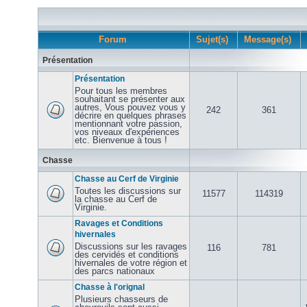
Forum
Sujet(s)
Message(s)
Présentation
Présentation
Pour tous les membres
souhaitant se présenter aux
autres, Vous pouvez vous y
242
361
décrire en quelques phrases
mentionnant votre passion,
vos niveaux d'expériences
etc. Bienvenue à tous !
Chasse
Chasse au Cerf de Virginie
Toutes les discussions sur
11577
114319
la chasse au Cerf de
Virginie.
Ravages et Conditions
hivernales
Discussions sur les ravages
116
781
des cervidés et conditions
hivernales de votre région et
des parcs nationaux
Chasse à l'orignal
Plusieurs chasseurs de