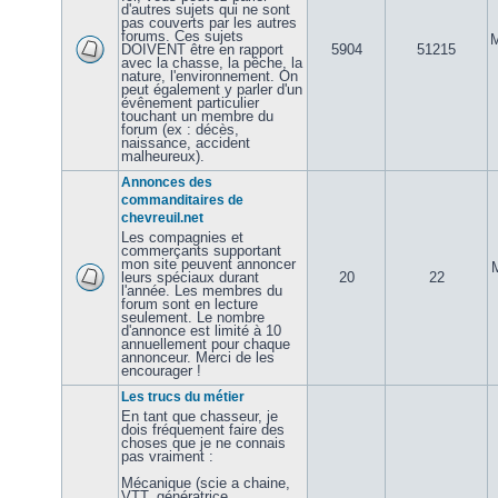
d'autres sujets qui ne sont
pas couverts par les autres
forums. Ces sujets
M
DOIVENT être en rapport
5904
51215
avec la chasse, la pêche, la
nature, l'environnement. On
peut également y parler d'un
évênement particulier
touchant un membre du
forum (ex : décès,
naissance, accident
malheureux).
Annonces des
commanditaires de
chevreuil.net
Les compagnies et
commerçants supportant
mon site peuvent annoncer
leurs spéciaux durant
20
22
l'année. Les membres du
forum sont en lecture
seulement. Le nombre
d'annonce est limité à 10
annuellement pour chaque
annonceur. Merci de les
encourager !
Les trucs du métier
En tant que chasseur, je
dois fréquement faire des
choses que je ne connais
pas vraiment :
Mécanique (scie a chaine,
VTT, génératrice,