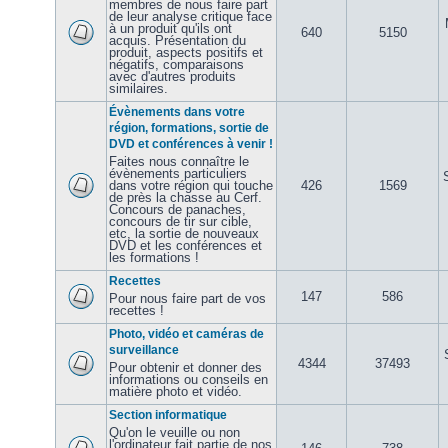
membres de nous faire part
de leur analyse critique face
à un produit qu'ils ont
640
5150
acquis. Présentation du
produit, aspects positifs et
négatifs, comparaisons
avec d'autres produits
similaires.
Évènements dans votre
région, formations, sortie de
DVD et conférences à venir !
Faites nous connaître le
évènements particuliers
dans votre région qui touche
426
1569
de près la chasse au Cerf.
Concours de panaches,
concours de tir sur cible,
etc, la sortie de nouveaux
DVD et les conférences et
les formations !
Recettes
147
586
Pour nous faire part de vos
recettes !
Photo, vidéo et caméras de
surveillance
4344
37493
Pour obtenir et donner des
informations ou conseils en
matière photo et vidéo.
Section informatique
Qu'on le veuille ou non
l'ordinateur fait partie de nos