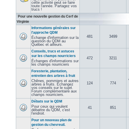
cette activité peut se faire
toute l'année. Partagez vos
trucs !
Pour une nouvelle gestion du Cerf de
Virginie
Informations générales sur
l'approche QDM
481
3499
Échange d'information sur la
question du QDM au
Québec et ailleurs.
Conseils, trucs et astuces
sur les champs nourriciers
472
3211
Échanges d'informations sur
les champs nourriciers
Foresterie, plantation,
entretien des arbres à fruit
Chênes, pommiers et autres
124
774
arbres à fruits. Échangez
vos conseils sur le sujet.
Forum complémentaire aux
champs nourriciers.
Débats sur le QDM
Pour ceux qui veulent
41
851
débattre du QDM, c'est
l'endroit.
Pour un nouveau plan de
gestion du chevreuil.