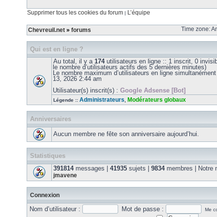
Supprimer tous les cookies du forum
L’équipe
|
Time zone: Am
Chevreuil.net
»
forums
Qui est en ligne ?
Au total, il y a
174
utilisateurs en ligne :: 1 inscrit, 0 invis
le nombre d’utilisateurs actifs des 5 dernières minutes)
Le nombre maximum d’utilisateurs en ligne simultanément
13, 2026 2:44 am
Utilisateur(s) inscrit(s) :
Google Adsense [Bot]
Administrateurs
Modérateurs globaux
Légende ::
,
Anniversaires
Aucun membre ne fête son anniversaire aujourd’hui.
Statistiques
391814
messages |
41935
sujets |
9834
membres | Notre m
jmavene
Connexion
Nom d’utilisateur :
Mot de passe :
Me co