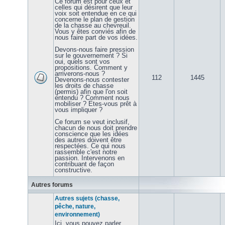
Ce forum est pour ceux et
celles qui désirent que leur
voix soit entendue en ce qui
concerne le plan de gestion
de la chasse au chevreuil.
Vous y êtes conviés afin de
nous faire part de vos idées.
Devons-nous faire pression
sur le gouvernement ? Si
oui, quels sont vos
propositions. Comment y
arriverons-nous ?
112
1445
Devenons-nous contester
les droits de chasse
(permis) afin que l'on soit
entendu ? Comment nous
mobiliser ? Etes-vous prêt à
vous impliquer ?
Ce forum se veut inclusif,
chacun de nous doit prendre
conscience que les idées
des autres doivent être
respectées. Ce qui nous
rassemble c'est notre
passion. Intervenons en
contribuant de façon
constructive.
Autres forums
Autres sujets (chasse,
pêche, nature,
environnement)
Ici, vous pouvez parler