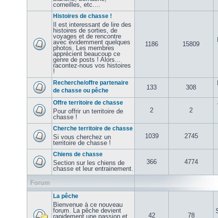
corneilles, etc....
Histoires de chasse !
Il est interessant de lire des
histoires de sorties, de
voyages et de rencontre
avec évidemment quelques
1186
15809
photos. Les membres
apprécient beaucoup ce
genre de posts ! Alors...
racontez-nous vos histoires
!
Recherche/offre partenaire
133
308
de chasse ou pêche
Offre territoire de chasse
2
2
Pour offrir un territoire de
chasse !
Cherche territoire de chasse
1039
2745
Si vous cherchez un
territoire de chasse !
Chiens de chasse
366
4774
Section sur les chiens de
chasse et leur entrainement.
Forum
La pêche
Bienvenue à ce nouveau
forum. La pêche devient
42
78
rapidement une passion et