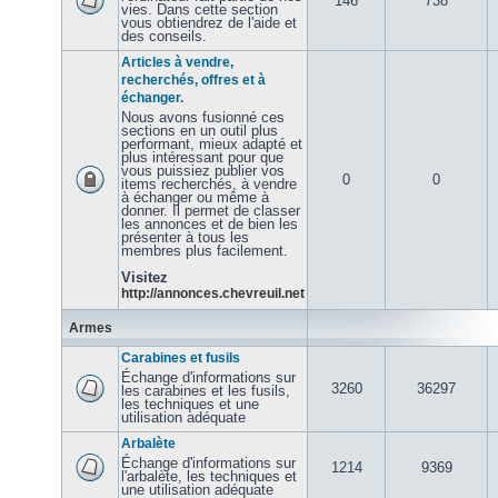
146
738
vies. Dans cette section
vous obtiendrez de l'aide et
des conseils.
Articles à vendre,
recherchés, offres et à
échanger.
Nous avons fusionné ces
sections en un outil plus
performant, mieux adapté et
plus intéressant pour que
vous puissiez publier vos
0
0
items recherchés, à vendre
à échanger ou même à
donner. Il permet de classer
les annonces et de bien les
présenter à tous les
membres plus facilement.
Visitez
http://annonces.chevreuil.net
Armes
Carabines et fusils
Échange d'informations sur
3260
36297
les carabines et les fusils,
les techniques et une
utilisation adéquate
Arbalète
Échange d'informations sur
1214
9369
l'arbalète, les techniques et
une utilisation adéquate