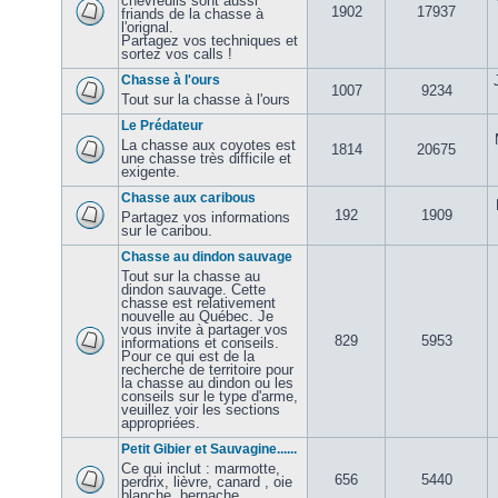
chevreuils sont aussi
1902
17937
friands de la chasse à
l'orignal.
Partagez vos techniques et
sortez vos calls !
Chasse à l'ours
1007
9234
Tout sur la chasse à l'ours
Le Prédateur
La chasse aux coyotes est
1814
20675
une chasse très difficile et
exigente.
Chasse aux caribous
192
1909
Partagez vos informations
sur le caribou.
Chasse au dindon sauvage
Tout sur la chasse au
dindon sauvage. Cette
chasse est relativement
nouvelle au Québec. Je
vous invite à partager vos
829
5953
informations et conseils.
Pour ce qui est de la
recherche de territoire pour
la chasse au dindon ou les
conseils sur le type d'arme,
veuillez voir les sections
appropriées.
Petit Gibier et Sauvagine......
Ce qui inclut : marmotte,
656
5440
perdrix, lièvre, canard , oie
blanche, bernache,