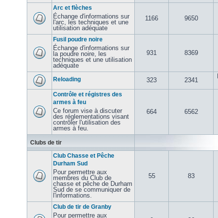
Arc et flèches
Échange d'informations sur
1166
9650
l'arc, les techniques et une
utilisation adéquate
Fusil poudre noire
Échange d'informations sur
931
8369
la poudre noire, les
techniques et une utilisation
adéquate
Reloading
323
2341
Contrôle et régistres des
armes à feu
Ce forum vise à discuter
664
6562
des réglementations visant
contrôler l'utilisation des
armes à feu.
Clubs de tir
Club Chasse et Pêche
Durham Sud
Pour permettre aux
55
83
membres du Club de
chasse et pêche de Durham
Sud de se communiquer de
l'informations.
Club de tir de Granby
Pour permettre aux