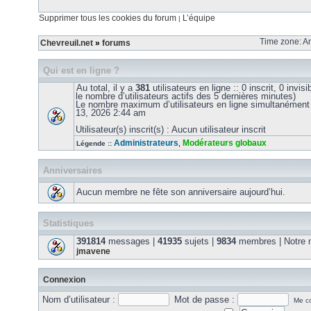
Supprimer tous les cookies du forum
L’équipe
|
Time zone: Am
Chevreuil.net
»
forums
Qui est en ligne ?
Au total, il y a
381
utilisateurs en ligne :: 0 inscrit, 0 invis
le nombre d’utilisateurs actifs des 5 dernières minutes)
Le nombre maximum d’utilisateurs en ligne simultanément
13, 2026 2:44 am
Utilisateur(s) inscrit(s) : Aucun utilisateur inscrit
Administrateurs
Modérateurs globaux
Légende ::
,
Anniversaires
Aucun membre ne fête son anniversaire aujourd’hui.
Statistiques
391814
messages |
41935
sujets |
9834
membres | Notre m
jmavene
Connexion
Nom d’utilisateur :
Mot de passe :
Me co