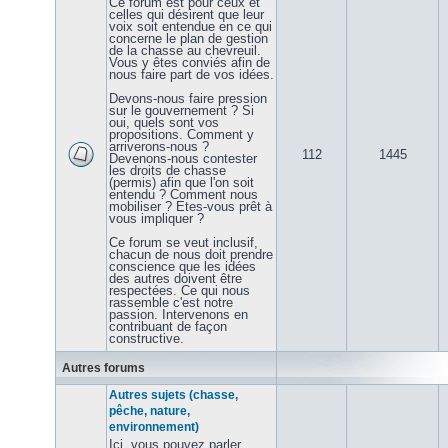
Ce forum est pour ceux et
celles qui désirent que leur
voix soit entendue en ce qui
concerne le plan de gestion
de la chasse au chevreuil.
Vous y êtes conviés afin de
nous faire part de vos idées.
Devons-nous faire pression
sur le gouvernement ? Si
oui, quels sont vos
propositions. Comment y
arriverons-nous ?
112
1445
Devenons-nous contester
les droits de chasse
(permis) afin que l'on soit
entendu ? Comment nous
mobiliser ? Etes-vous prêt à
vous impliquer ?
Ce forum se veut inclusif,
chacun de nous doit prendre
conscience que les idées
des autres doivent être
respectées. Ce qui nous
rassemble c'est notre
passion. Intervenons en
contribuant de façon
constructive.
Autres forums
Autres sujets (chasse,
pêche, nature,
environnement)
Ici, vous pouvez parler