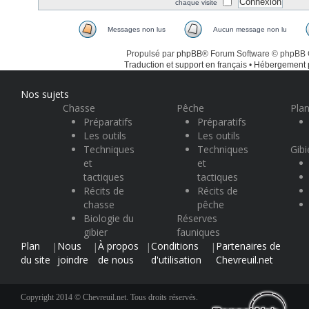
chaque visite
Messages non lus
Aucun message non lu
Propulsé par
phpBB
® Forum Software © phpBB
Traduction et support en français
•
Hébergement
Nos sujets
Chasse
Pêche
Plan
Préparatifs
Préparatifs
Les outils
Les outils
Techniques
Techniques
Gibi
et
et
tactiques
tactiques
Récits de
Récits de
chasse
pêche
Biologie du
Réserves
gibier
fauniques
Plan
Nous
À propos
Conditions
Partenaires de
|
|
|
|
du site
joindre
de nous
d'utilisation
Chevreuil.net
Copyright 2014 © Chevreuil.net. Tous droits réservés.