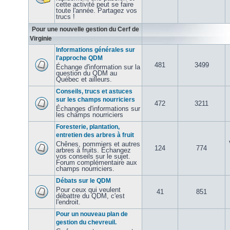
cette activité peut se faire
toute l'année. Partagez vos
trucs !
Pour une nouvelle gestion du Cerf de
Virginie
Informations générales sur
l'approche QDM
481
3499
Échange d'information sur la
question du QDM au
Québec et ailleurs.
Conseils, trucs et astuces
sur les champs nourriciers
472
3211
Échanges d'informations sur
les champs nourriciers
Foresterie, plantation,
entretien des arbres à fruit
Chênes, pommiers et autres
124
774
arbres à fruits. Échangez
vos conseils sur le sujet.
Forum complémentaire aux
champs nourriciers.
Débats sur le QDM
Pour ceux qui veulent
41
851
débattre du QDM, c'est
l'endroit.
Pour un nouveau plan de
gestion du chevreuil.