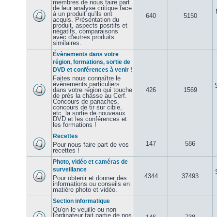
membres de nous faire part
de leur analyse critique face
à un produit qu'ils ont
640
5150
acquis. Présentation du
produit, aspects positifs et
négatifs, comparaisons
avec d'autres produits
similaires.
Évènements dans votre
région, formations, sortie de
DVD et conférences à venir !
Faites nous connaître le
évènements particuliers
dans votre région qui touche
426
1569
de près la chasse au Cerf.
Concours de panaches,
concours de tir sur cible,
etc, la sortie de nouveaux
DVD et les conférences et
les formations !
Recettes
147
586
Pour nous faire part de vos
recettes !
Photo, vidéo et caméras de
surveillance
4344
37493
Pour obtenir et donner des
informations ou conseils en
matière photo et vidéo.
Section informatique
Qu'on le veuille ou non
l'ordinateur fait partie de nos