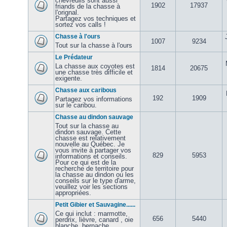
chevreuils sont aussi
1902
17937
friands de la chasse à
l'orignal.
Partagez vos techniques et
sortez vos calls !
Chasse à l'ours
1007
9234
Tout sur la chasse à l'ours
Le Prédateur
La chasse aux coyotes est
1814
20675
une chasse très difficile et
exigente.
Chasse aux caribous
192
1909
Partagez vos informations
sur le caribou.
Chasse au dindon sauvage
Tout sur la chasse au
dindon sauvage. Cette
chasse est relativement
nouvelle au Québec. Je
vous invite à partager vos
829
5953
informations et conseils.
Pour ce qui est de la
recherche de territoire pour
la chasse au dindon ou les
conseils sur le type d'arme,
veuillez voir les sections
appropriées.
Petit Gibier et Sauvagine......
Ce qui inclut : marmotte,
656
5440
perdrix, lièvre, canard , oie
blanche, bernache,