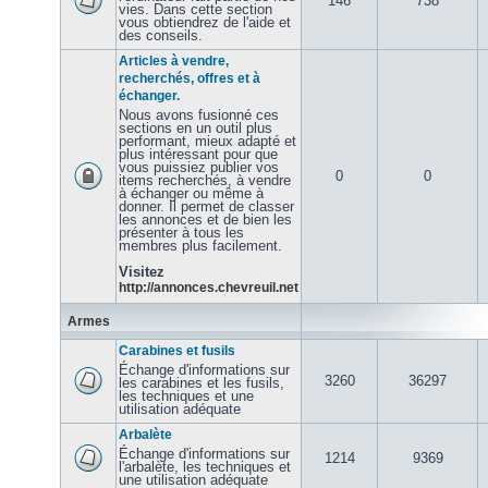
146
738
vies. Dans cette section
vous obtiendrez de l'aide et
des conseils.
Articles à vendre,
recherchés, offres et à
échanger.
Nous avons fusionné ces
sections en un outil plus
performant, mieux adapté et
plus intéressant pour que
vous puissiez publier vos
0
0
items recherchés, à vendre
à échanger ou même à
donner. Il permet de classer
les annonces et de bien les
présenter à tous les
membres plus facilement.
Visitez
http://annonces.chevreuil.net
Armes
Carabines et fusils
Échange d'informations sur
3260
36297
les carabines et les fusils,
les techniques et une
utilisation adéquate
Arbalète
Échange d'informations sur
1214
9369
l'arbalète, les techniques et
une utilisation adéquate