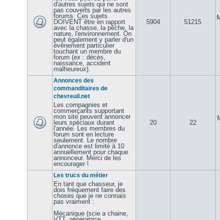
d'autres sujets qui ne sont
pas couverts par les autres
forums. Ces sujets
M
DOIVENT être en rapport
5904
51215
avec la chasse, la pêche, la
nature, l'environnement. On
peut également y parler d'un
évênement particulier
touchant un membre du
forum (ex : décès,
naissance, accident
malheureux).
Annonces des
commanditaires de
chevreuil.net
Les compagnies et
commerçants supportant
mon site peuvent annoncer
leurs spéciaux durant
20
22
l'année. Les membres du
forum sont en lecture
seulement. Le nombre
d'annonce est limité à 10
annuellement pour chaque
annonceur. Merci de les
encourager !
Les trucs du métier
En tant que chasseur, je
dois fréquement faire des
choses que je ne connais
pas vraiment :
Mécanique (scie a chaine,
VTT, génératrice,