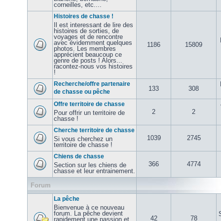
corneilles, etc....
Histoires de chasse !
Il est interessant de lire des
histoires de sorties, de
voyages et de rencontre
avec évidemment quelques
1186
15809
photos. Les membres
apprécient beaucoup ce
genre de posts ! Alors...
racontez-nous vos histoires
!
Recherche/offre partenaire
133
308
de chasse ou pêche
Offre territoire de chasse
2
2
Pour offrir un territoire de
chasse !
Cherche territoire de chasse
1039
2745
Si vous cherchez un
territoire de chasse !
Chiens de chasse
366
4774
Section sur les chiens de
chasse et leur entrainement.
Forum
La pêche
Bienvenue à ce nouveau
forum. La pêche devient
42
78
rapidement une passion et