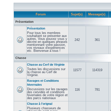
Forum
Sujet(s)
Message(s)
Présentation
Présentation
Pour tous les membres
souhaitant se présenter aux
autres, Vous pouvez vous y
242
361
décrire en quelques phrases
mentionnant votre passion,
vos niveaux d'expériences
etc. Bienvenue à tous !
Chasse
Chasse au Cerf de Virginie
Toutes les discussions sur
11577
114319
la chasse au Cerf de
Virginie.
Ravages et Conditions
hivernales
Discussions sur les ravages
116
781
des cervidés et conditions
hivernales de votre région et
des parcs nationaux
Chasse à l'orignal
Plusieurs chasseurs de