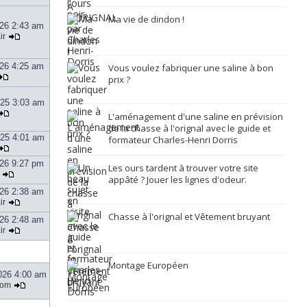
Ma vie de dindon !
026 2:43 am
ir
026 4:25 am
Vous voulez fabriquer une saline à bon
prix ?
025 3:03 am
L'aménagement d'une saline en prévision
de la chasse à l'orignal avec le guide et
025 4:01 am
formateur Charles-Henri Dorris
026 9:27 pm
Les ours tardent à trouver votre site
appâté ? Jouer les lignes d'odeur.
026 2:38 am
ir
Chasse à l'orignal et Vêtement bruyant
026 2:48 am
ir
Montage Européen
026 4:00 am
tom