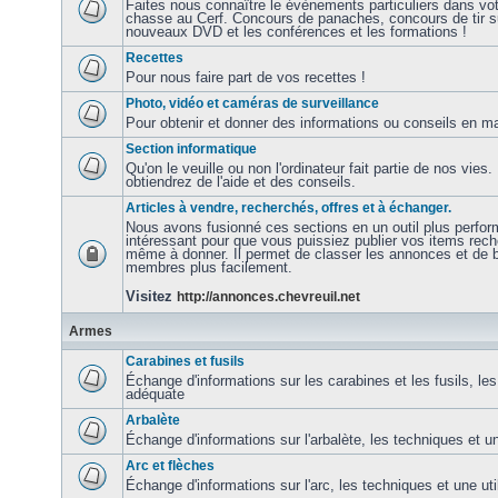
Faites nous connaître le évènements particuliers dans vot
chasse au Cerf. Concours de panaches, concours de tir sur
nouveaux DVD et les conférences et les formations !
Recettes
Pour nous faire part de vos recettes !
Photo, vidéo et caméras de surveillance
Pour obtenir et donner des informations ou conseils en ma
Section informatique
Qu'on le veuille ou non l'ordinateur fait partie de nos vie
obtiendrez de l'aide et des conseils.
Articles à vendre, recherchés, offres et à échanger.
Nous avons fusionné ces sections en un outil plus perfor
intéressant pour que vous puissiez publier vos items rec
même à donner. Il permet de classer les annonces et de b
membres plus facilement.
Visitez
http://annonces.chevreuil.net
Armes
Carabines et fusils
Échange d'informations sur les carabines et les fusils, les
adéquate
Arbalète
Échange d'informations sur l'arbalète, les techniques et u
Arc et flèches
Échange d'informations sur l'arc, les techniques et une ut