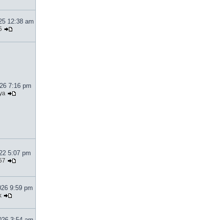
025 12:38 am
5
026 7:16 pm
ya
022 5:07 pm
57
026 9:59 pm
k
026 3:54 am