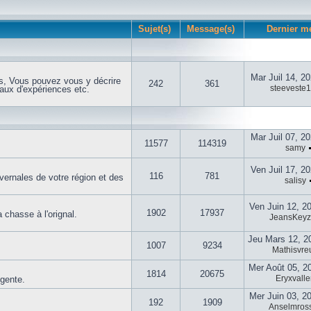
Sujet(s)
Message(s)
Dernier m
Mar Juil 14, 2
s, Vous pouvez vous y décrire
242
361
steeveste
aux d'expériences etc.
Mar Juil 07, 2
11577
114319
samy
Ven Juil 17, 2
116
781
vernales de votre région et des
salisy
Ven Juin 12, 2
1902
17937
 chasse à l'orignal.
JeansKey
Jeu Mars 12, 2
1007
9234
Mathisvreu
Mer Août 05, 2
1814
20675
Eryxvalle
igente.
Mer Juin 03, 2
192
1909
Anselmross