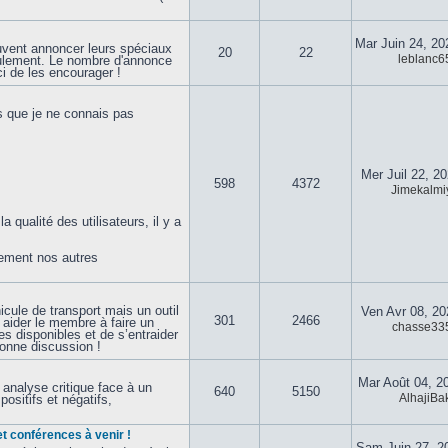
Mar Juin 24, 2
vent annoncer leurs spéciaux
20
22
leblanc6
eulement. Le nombre d'annonce
i de les encourager !
s que je ne connais pas
Mer Juil 22, 2
598
4372
Jimekalmi
qualité des utilisateurs, il y a
lement nos autres
cule de transport mais un outil
Ven Avr 08, 2
301
2466
à aider le membre à faire un
chasse33
s disponibles et de s’entraider
Bonne discussion !
Mar Août 04, 2
analyse critique face à un
640
5150
AlhajiBa
positifs et négatifs,
t conférences à venir !
Sam Juin 27, 2