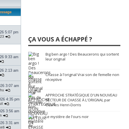
essage
026 5:07 pm
123
ÇA VOUS A ÉCHAPPÉ ?
Big ben argo ! Des Beaucerons qui sortent
026 9:33 am
leur orignal
026 2:13 am
Chasse à l'orignal Vrai son de femelle non
réceptive
026 3:07 am
zhu
APPROCHE STRATÉGIQUE D'UN NOUVEAU
026 4:35 pm
SECTEUR DE CHASSE À L'ORIGNAL par
il
Charles Henri-Dorris
026 3:56 am
n
Le mystère de l'ours noir
026 3:31 am
eti