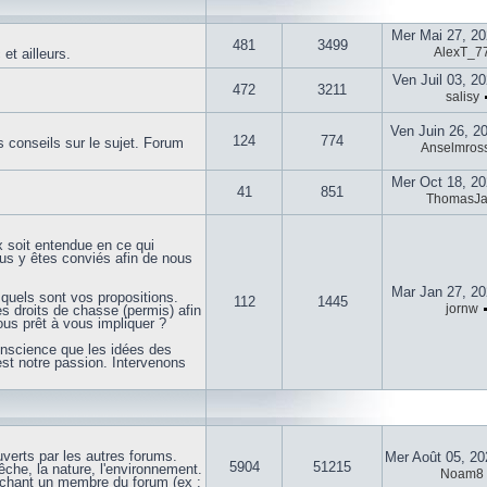
Mer Mai 27, 2
481
3499
AlexT_7
t ailleurs.
Ven Juil 03, 2
472
3211
salisy
Ven Juin 26, 2
124
774
 conseils sur le sujet. Forum
Anselmross
Mer Oct 18, 2
41
851
ThomasJ
x soit entendue en ce qui
ous y êtes conviés afin de nous
Mar Jan 27, 2
quels sont vos propositions.
112
1445
jornw
 droits de chasse (permis) afin
us prêt à vous impliquer ?
onscience que les idées des
est notre passion. Intervenons
uverts par les autres forums.
Mer Août 05, 2
5904
51215
che, la nature, l'environnement.
Noam8
uchant un membre du forum (ex :