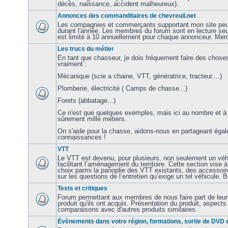
décès, naissance, accident malheureux).
Annonces des commanditaires de chevreuil.net
Les compagnies et commerçants supportant mon site peu
durant l'année. Les membres du forum sont en lecture s
est limité à 10 annuellement pour chaque annonceur. Merc
Les trucs du métier
En tant que chasseur, je dois fréquement faire des chose
vraiment :
Mécanique (scie a chaine, VTT, génératrice, tracteur....)
Plomberie, électricité ( Camps de chasse...)
Forets (abbatage...)
Ce n'est que quelques exemples, mais ici au nombre et à la 
sûrement mille métiers.
On s'aide pour la chasse, aidons-nous en partageant éga
connaissances !
VTT
Le VTT est devenu, pour plusieurs, non seulement un véhi
facilitant l’aménagement du territoire. Cette section vise 
choix parmi la panoplie des VTT existants, des accessoire
sur les questions de l’entretien qu’exige un tel véhicule. 
Tests et critiques
Forum permettant aux membres de nous faire part de leur 
produit qu'ils ont acquis. Présentation du produit, aspects 
comparaisons avec d'autres produits similaires.
Évènements dans votre région, formations, sortie de DVD e