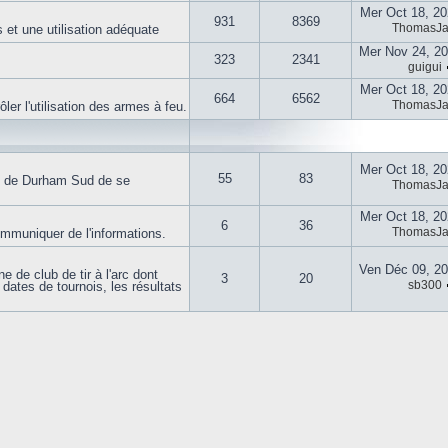
Mer Oct 18, 2
931
8369
ThomasJ
 et une utilisation adéquate
Mer Nov 24, 2
323
2341
guigui
Mer Oct 18, 2
664
6562
ThomasJ
er l'utilisation des armes à feu.
Mer Oct 18, 2
55
83
e de Durham Sud de se
ThomasJ
Mer Oct 18, 2
6
36
ThomasJ
muniquer de l'informations.
Ven Déc 09, 2
 de club de tir à l'arc dont
3
20
sb300
dates de tournois, les résultats