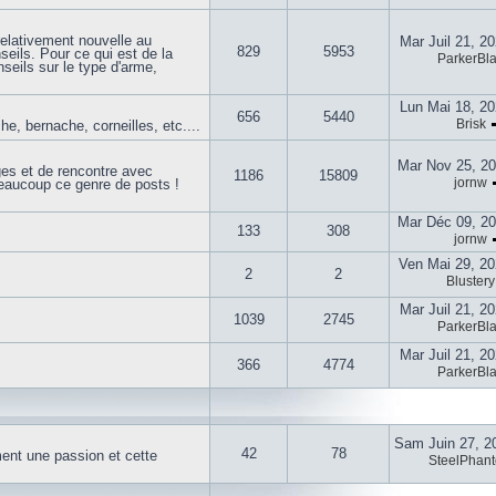
elativement nouvelle au
Mar Juil 21, 2
829
5953
seils. Pour ce qui est de la
ParkerBla
nseils sur le type d'arme,
Lun Mai 18, 2
656
5440
Brisk
he, bernache, corneilles, etc....
Mar Nov 25, 2
ages et de rencontre avec
1186
15809
jornw
aucoup ce genre de posts !
Mar Déc 09, 2
133
308
jornw
Ven Mai 29, 2
2
2
Blustery
Mar Juil 21, 2
1039
2745
ParkerBla
Mar Juil 21, 2
366
4774
ParkerBla
Sam Juin 27, 2
42
78
ent une passion et cette
SteelPhan