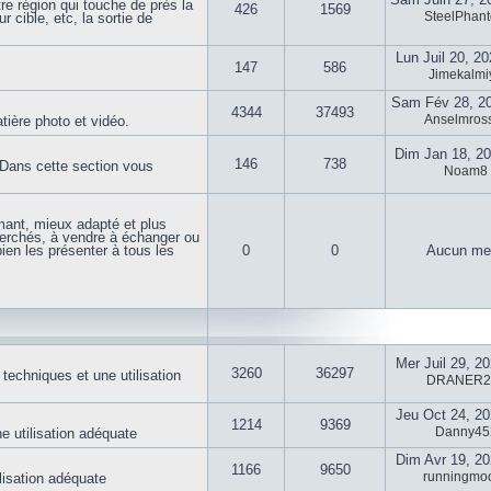
re région qui touche de près la
426
1569
SteelPhan
 cible, etc, la sortie de
Lun Juil 20, 2
147
586
Jimekalmi
Sam Fév 28, 2
4344
37493
Anselmross
tière photo et vidéo.
Dim Jan 18, 2
146
738
s. Dans cette section vous
Noam8
mant, mieux adapté et plus
herchés, à vendre à échanger ou
ien les présenter à tous les
0
0
Aucun me
Mer Juil 29, 2
3260
36297
 techniques et une utilisation
DRANER2
Jeu Oct 24, 2
1214
9369
Danny45
ne utilisation adéquate
Dim Avr 19, 2
1166
9650
runningmo
ilisation adéquate