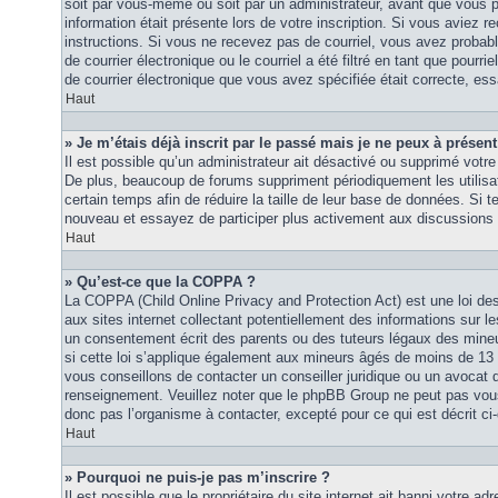
soit par vous-même ou soit par un administrateur, avant que vous p
information était présente lors de votre inscription. Si vous aviez re
instructions. Si vous ne recevez pas de courriel, vous avez proba
de courrier électronique ou le courriel a été filtré en tant que pourri
de courrier électronique que vous avez spécifiée était correcte, es
Haut
» Je m’étais déjà inscrit par le passé mais je ne peux à présen
Il est possible qu’un administrateur ait désactivé ou supprimé vot
De plus, beaucoup de forums suppriment périodiquement les utilisat
certain temps afin de réduire la taille de leur base de données. Si te
nouveau et essayez de participer plus activement aux discussions 
Haut
» Qu’est-ce que la COPPA ?
La COPPA (Child Online Privacy and Protection Act) est une loi d
aux sites internet collectant potentiellement des informations sur
un consentement écrit des parents ou des tuteurs légaux des mine
si cette loi s’applique également aux mineurs âgés de moins de 13 
vous conseillons de contacter un conseiller juridique ou un avocat q
renseignement. Veuillez noter que le phpBB Group ne peut pas vous 
donc pas l’organisme à contacter, excepté pour ce qui est décrit ci
Haut
» Pourquoi ne puis-je pas m’inscrire ?
Il est possible que le propriétaire du site internet ait banni votre adr