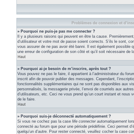
Problèmes de connexion et d’insc
» Pourquoi ne puis-je pas me connecter ?
Il y a plusieurs raisons qui peuvent en être la cause. Premièremen
d’utilisateur et votre mot de passe soient corrects. S’ils le sont, co
vous assurer de ne pas avoir été banni. Il est également possible que
une erreur de configuration de son côté et qu’il soit nécessaire de la
Haut
» Pourquoi ai-je besoin de m’inscrire, après tout ?
Vous pouvez ne pas le faire, il appartient à l’administrateur du fo
inscrit afin de pouvoir publier des messages. Cependant, l’inscrip
fonctionnalités supplémentaires qui ne sont pas disponibles aux vi
personnalisés, la messagerie privée, l’envoi de courriels aux autres
d’utilisateurs, etc. Ceci ne vous prend qu’un court instant et no
de le faire.
Haut
» Pourquoi suis-je déconnecté automatiquement ?
Si vous ne cochez pas la case
Me connecter automatiquement
lors
connecté au forum que pour une période prédéfinie. Ceci permet d’év
quelqu’un d’autre. Pour rester connecté, veuillez cocher la case co