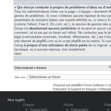
» Qui dois-je contacter à propos de problèmes d’abus ou d’ord
Tous les administrateurs listés sur la page « L’équipe » devraient ê
genres de problèmes. Si vous n’obtenez aucune réponse de leur part
propriétaire du domaine (faites une
) ou, si celui-ci 
requête WHOIS
(comme Yahoo!, Free.fr, f2s.com, etc.), le service de gestion des 
Group n’a
absolument aucune juridiction
et ne peut en aucun ca
comment, où et par qui ce forum est utilisé. Ne contactez pas le 
légal (commentaire incessant, insultant, diffamatoire, etc.) qui n’on
site internet de phpBB.com ou le script phpBB en lui-même. Si vo
Group
à propos d’une utilisation de tierce partie
de ce logiciel,
laconique, ou à aucune réponse, tout simplement.
Haut
T
Chevreuil.net
»
forums
Aller vers :
Propulsé par
phpBB
® Forum Software © 
Traduction et support en français
•
Héberge
Nos sujets
Chasse
Pêche
Plan
Préparatifs
Préparatifs