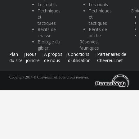
Les outils
Les outils
Techniques
Techniques
Gibi
et
et
tactiques
tactiques
Récits de
Récits de
chasse
pêche
Biologie du
Réserves
gibier
fauniques
Plan
Nous
À propos
Conditions
Partenaires de
|
|
|
|
du site
joindre
de nous
d'utilisation
Chevreuil.net
Copyright 2014 © Chevreuil.net. Tous droits réservés.