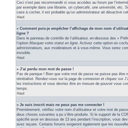
Ceci n’est pas recommandé si vous accédez au forum par l’interméd
par exemple dans une librairie, un cybercafé, une université, etc. S
case à cocher, il est probable qu’un administrateur ait désactivé cet
Haut
» Comment puis-je empêcher l’affichage de mon nom d’utilisateu
ligne ?
Dans le panneau de contrôle de l’utilisateur, en-dessous des « Pré
l’option
Masquer votre statut en ligne
. Activez cette option en coc
administrateurs, aux modérateurs et à vous-même. Vous serez comp
invisible.
Haut
» J’ai perdu mon mot de passe !
Pas de panique ! Bien que votre mot de passe ne puisse pas être ré
réinitialisé. Rendez-vous sur la page de connexion et cliquez sur
J’
les instructions et vous devriez être en mesure de pouvoir vous c
temps.
Haut
» Je suis inscrit mais ne peux pas me connecter !
Premièrement, vérifiez votre nom d’utilisateur et votre mot de passe
deux choses suivantes a pu s’être produite. Si le support de la C
spécifié avoir en dessous de 13 ans pendant l’inscription, vous dev
avez reçues. Certains forums exigeront également que les nouvelles