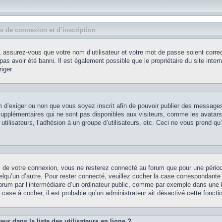
 de connexion et d’inscription
 assurez-vous que votre nom d’utilisateur et votre mot de passe soient correct
as avoir été banni. Il est également possible que le propriétaire du site intern
iger.
rum d’exiger ou non que vous soyez inscrit afin de pouvoir publier des message
supplémentaires qui ne sont pas disponibles aux visiteurs, comme les avatars
utilisateurs, l’adhésion à un groupe d’utilisateurs, etc. Ceci ne vous prend qu
s de votre connexion, vous ne resterez connecté au forum que pour une pério
uelqu’un d’autre. Pour rester connecté, veuillez cocher la case correspondante
um par l’intermédiaire d’un ordinateur public, comme par exemple dans une li
 case à cocher, il est probable qu’un administrateur ait désactivé cette fonctio
r dans la liste des utilisateurs en ligne ?