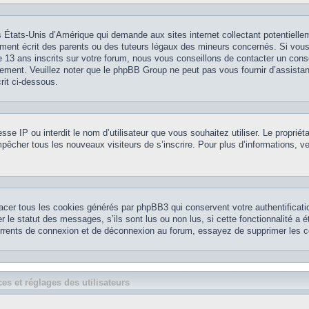
 États-Unis d’Amérique qui demande aux sites internet collectant potentielle
ment écrit des parents ou des tuteurs légaux des mineurs concernés. Si vou
 13 ans inscrits sur votre forum, nous vous conseillons de contacter un conse
nement. Veuillez noter que le phpBB Group ne peut pas vous fournir d’assistan
rit ci-dessous.
resse IP ou interdit le nom d’utilisateur que vous souhaitez utiliser. Le propriét
pêcher tous les nouveaux visiteurs de s’inscrire. Pour plus d’informations, ve
acer tous les cookies générés par phpBB3 qui conservent votre authentificatio
le statut des messages, s’ils sont lus ou non lus, si cette fonctionnalité a é
currents de connexion et de déconnexion au forum, essayez de supprimer les c
es et réglages des utilisateurs