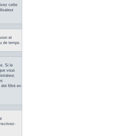
tivez cette
lisateur
xion et
eu de temps.
e. Si le
 que vous
strateur,
es
été filtré en
nt
inscrivez-