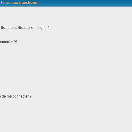
Foire aux questions
iste des utilisateurs en ligne ?
onnecter ?!
ndé de me connecter ?