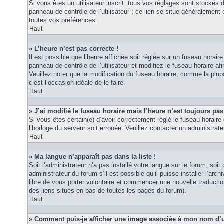
Si vous êtes un utilisateur inscrit, tous vos réglages sont stockés
panneau de contrôle de l’utilisateur ; ce lien se situe généraleme
toutes vos préférences.
Haut
» L’heure n’est pas correcte !
Il est possible que l’heure affichée soit réglée sur un fuseau horaire
panneau de contrôle de l’utilisateur et modifiez le fuseau horaire 
Veuillez noter que la modification du fuseau horaire, comme la plupar
c’est l’occasion idéale de le faire.
Haut
» J’ai modifié le fuseau horaire mais l’heure n’est toujours pas
Si vous êtes certain(e) d’avoir correctement réglé le fuseau horaire 
l’horloge du serveur soit erronée. Veuillez contacter un administra
Haut
» Ma langue n’apparaît pas dans la liste !
Soit l’administrateur n’a pas installé votre langue sur le forum, so
administrateur du forum s’il est possible qu’il puisse installer l’ar
libre de vous porter volontaire et commencer une nouvelle traduction
des liens situés en bas de toutes les pages du forum).
Haut
» Comment puis-je afficher une image associée à mon nom d’ut