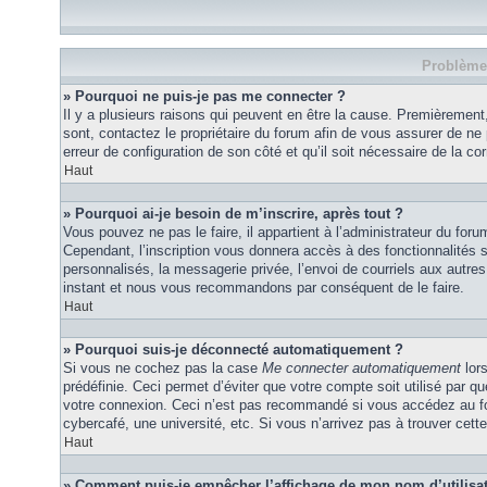
Problèmes
» Pourquoi ne puis-je pas me connecter ?
Il y a plusieurs raisons qui peuvent en être la cause. Premièrement,
sont, contactez le propriétaire du forum afin de vous assurer de ne p
erreur de configuration de son côté et qu’il soit nécessaire de la corr
Haut
» Pourquoi ai-je besoin de m’inscrire, après tout ?
Vous pouvez ne pas le faire, il appartient à l’administrateur du fo
Cependant, l’inscription vous donnera accès à des fonctionnalités 
personnalisés, la messagerie privée, l’envoi de courriels aux autres 
instant et nous vous recommandons par conséquent de le faire.
Haut
» Pourquoi suis-je déconnecté automatiquement ?
Si vous ne cochez pas la case
Me connecter automatiquement
lor
prédéfinie. Ceci permet d’éviter que votre compte soit utilisé par q
votre connexion. Ceci n’est pas recommandé si vous accédez au for
cybercafé, une université, etc. Si vous n’arrivez pas à trouver cette
Haut
» Comment puis-je empêcher l’affichage de mon nom d’utilisateu