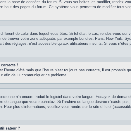
 dans la base de données du forum. Si vous souhaitez les modifier, rendez-vou
nt en haut des pages du forum. Ce système vous permettra de modifier tous vos
 différent de celui dans lequel vous êtes. Si tel était le cas, rendez-vous sur v
afin de trouver votre zone adéquate, par exemple Londres, Paris, New York, Syd
t des réglages, n’est accessible qu’aux utilisateurs inscrits. Si vous n’êtes p
 correcte !
et l’heure d’été mais que l’heure n’est toujours pas correcte, il est probable qu
teur afin de lui communiquer ce problème.
it personne n’a encore traduit le logiciel dans votre langue. Essayez de demand
chive de langue que vous souhaitez. Si l’archive de langue désirée n’existe pas
. Pour plus d’informations, veuillez vous rendre sur le site officiel (accessib
ilisateur ?