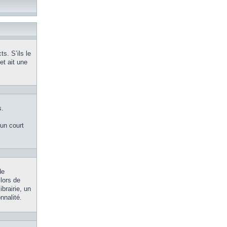
s. S’ils le
et ait une
s.
’un court
de
 lors de
brairie, un
nnalité.