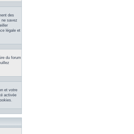
ment des
s ne savez
iller
ce légale et
aire du forum
uillez
n et votre
té activée
ookies.