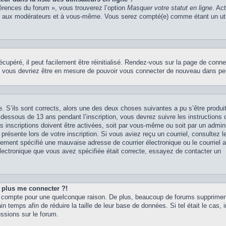
férences du forum », vous trouverez l’option
Masquer votre statut en ligne
. Ac
rs, aux modérateurs et à vous-même. Vous serez compté(e) comme étant un uti
upéré, il peut facilement être réinitialisé. Rendez-vous sur la page de conne
 et vous devriez être en mesure de pouvoir vous connecter de nouveau dans p
. S’ils sont corrects, alors une des deux choses suivantes a pu s’être produit
dessous de 13 ans pendant l’inscription, vous devrez suivre les instructions
 inscriptions doivent être activées, soit par vous-même ou soit par un admini
présente lors de votre inscription. Si vous aviez reçu un courriel, consultez l
ement spécifié une mauvaise adresse de courrier électronique ou le courriel a 
 électronique que vous avez spécifiée était correcte, essayez de contacter un
t plus me connecter ?!
tre compte pour une quelconque raison. De plus, beaucoup de forums supprime
in temps afin de réduire la taille de leur base de données. Si tel était le cas, 
ssions sur le forum.