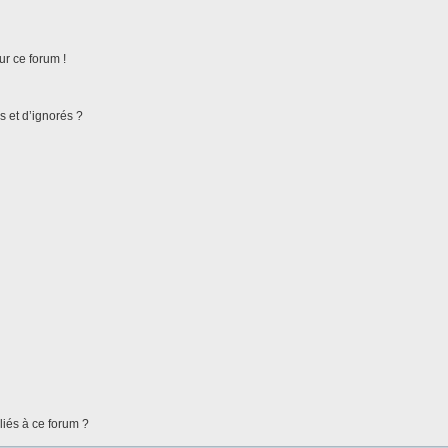
ur ce forum !
s et d’ignorés ?
liés à ce forum ?