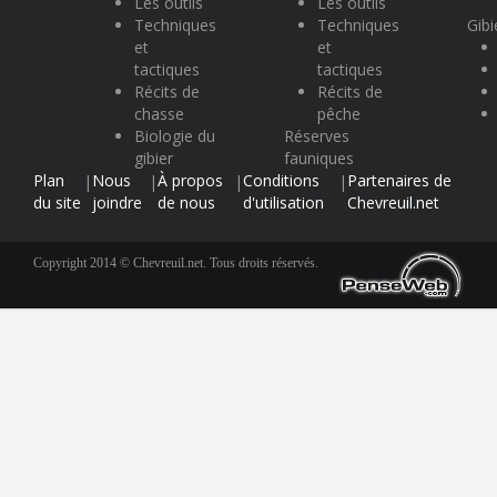
Les outils
Les outils
Techniques
Techniques
Gibi
et
et
tactiques
tactiques
Récits de
Récits de
chasse
pêche
Biologie du
Réserves
gibier
fauniques
Plan
Nous
À propos
Conditions
Partenaires de
|
|
|
|
du site
joindre
de nous
d'utilisation
Chevreuil.net
Copyright 2014 © Chevreuil.net. Tous droits réservés.