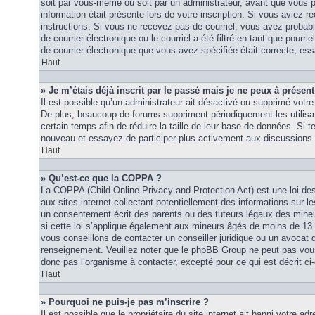
soit par vous-même ou soit par un administrateur, avant que vous p
information était présente lors de votre inscription. Si vous aviez re
instructions. Si vous ne recevez pas de courriel, vous avez proba
de courrier électronique ou le courriel a été filtré en tant que pourri
de courrier électronique que vous avez spécifiée était correcte, es
Haut
» Je m’étais déjà inscrit par le passé mais je ne peux à présen
Il est possible qu’un administrateur ait désactivé ou supprimé vot
De plus, beaucoup de forums suppriment périodiquement les utilisat
certain temps afin de réduire la taille de leur base de données. Si te
nouveau et essayez de participer plus activement aux discussions 
Haut
» Qu’est-ce que la COPPA ?
La COPPA (Child Online Privacy and Protection Act) est une loi d
aux sites internet collectant potentiellement des informations sur
un consentement écrit des parents ou des tuteurs légaux des mine
si cette loi s’applique également aux mineurs âgés de moins de 13 
vous conseillons de contacter un conseiller juridique ou un avocat q
renseignement. Veuillez noter que le phpBB Group ne peut pas vous 
donc pas l’organisme à contacter, excepté pour ce qui est décrit ci
Haut
» Pourquoi ne puis-je pas m’inscrire ?
Il est possible que le propriétaire du site internet ait banni votre adr