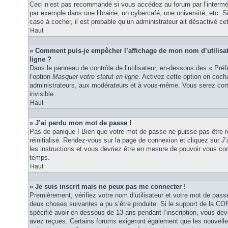
Ceci n’est pas recommandé si vous accédez au forum par l’interméd
par exemple dans une librairie, un cybercafé, une université, etc. S
case à cocher, il est probable qu’un administrateur ait désactivé cet
Haut
» Comment puis-je empêcher l’affichage de mon nom d’utilisateu
ligne ?
Dans le panneau de contrôle de l’utilisateur, en-dessous des « Pré
l’option
Masquer votre statut en ligne
. Activez cette option en coc
administrateurs, aux modérateurs et à vous-même. Vous serez comp
invisible.
Haut
» J’ai perdu mon mot de passe !
Pas de panique ! Bien que votre mot de passe ne puisse pas être ré
réinitialisé. Rendez-vous sur la page de connexion et cliquez sur
J’
les instructions et vous devriez être en mesure de pouvoir vous c
temps.
Haut
» Je suis inscrit mais ne peux pas me connecter !
Premièrement, vérifiez votre nom d’utilisateur et votre mot de passe
deux choses suivantes a pu s’être produite. Si le support de la C
spécifié avoir en dessous de 13 ans pendant l’inscription, vous dev
avez reçues. Certains forums exigeront également que les nouvelles