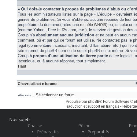
» Qui dois-je contacter à propos de problèmes d’abus ou d’ord
Tous les administrateurs listés sur la page « L’équipe » devraient ê
genres de problèmes. Si vous n’obtenez aucune réponse de leur part
propriétaire du domaine (faites une
) ou, si celui-ci 
requête WHOIS
(comme Yahoo!, Free.fr, f2s.com, etc.), le service de gestion des 
Group n’a
absolument aucune juridiction
et ne peut en aucun ca
comment, où et par qui ce forum est utilisé. Ne contactez pas le 
légal (commentaire incessant, insultant, diffamatoire, etc.) qui n’on
site internet de phpBB.com ou le script phpBB en lui-même. Si vo
Group
à propos d’une utilisation de tierce partie
de ce logiciel,
laconique, ou à aucune réponse, tout simplement.
Haut
T
Chevreuil.net
»
forums
Aller vers :
Propulsé par
phpBB
® Forum Software © 
Traduction et support en français
•
Héberge
Nos sujets
Chasse
Pêche
Plan
Préparatifs
Préparatifs