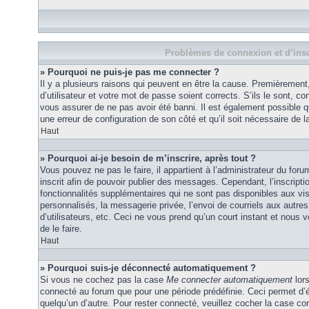
Problèmes de connexion et d’insc
» Pourquoi ne puis-je pas me connecter ?
Il y a plusieurs raisons qui peuvent en être la cause. Premièremen
d’utilisateur et votre mot de passe soient corrects. S’ils le sont, co
vous assurer de ne pas avoir été banni. Il est également possible que
une erreur de configuration de son côté et qu’il soit nécessaire de la
Haut
» Pourquoi ai-je besoin de m’inscrire, après tout ?
Vous pouvez ne pas le faire, il appartient à l’administrateur du fo
inscrit afin de pouvoir publier des messages. Cependant, l’inscrip
fonctionnalités supplémentaires qui ne sont pas disponibles aux vi
personnalisés, la messagerie privée, l’envoi de courriels aux autres
d’utilisateurs, etc. Ceci ne vous prend qu’un court instant et no
de le faire.
Haut
» Pourquoi suis-je déconnecté automatiquement ?
Si vous ne cochez pas la case
Me connecter automatiquement
lors
connecté au forum que pour une période prédéfinie. Ceci permet d’év
quelqu’un d’autre. Pour rester connecté, veuillez cocher la case co