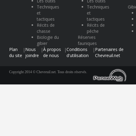
Les outils
Les outils
Techniques
Techniques
Gibi
et
et
tactiques
tactiques
Récits de
Récits de
chasse
pêche
Biologie du
Réserves
gibier
fauniques
Plan
Nous
À propos
Conditions
Partenaires de
|
|
|
|
du site
joindre
de nous
d'utilisation
Chevreuil.net
Copyright 2014 © Chevreuil.net. Tous droits réservés.