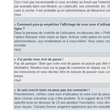
Ceci n’est pas recommandé si vous accédez au forum par l’interméd
par exemple dans une librairie, un cybercafé, une université, etc. S
case à cocher, il est probable qu’un administrateur ait désactivé cet
Haut
» Comment puis-je empêcher l’affichage de mon nom d’utilisateu
ligne ?
Dans le panneau de contrôle de l’utilisateur, en-dessous des « Pré
l’option
Masquer votre statut en ligne
. Activez cette option en coc
administrateurs, aux modérateurs et à vous-même. Vous serez comp
invisible.
Haut
» J’ai perdu mon mot de passe !
Pas de panique ! Bien que votre mot de passe ne puisse pas être ré
réinitialisé. Rendez-vous sur la page de connexion et cliquez sur
J’
les instructions et vous devriez être en mesure de pouvoir vous c
temps.
Haut
» Je suis inscrit mais ne peux pas me connecter !
Premièrement, vérifiez votre nom d’utilisateur et votre mot de passe
deux choses suivantes a pu s’être produite. Si le support de la C
spécifié avoir en dessous de 13 ans pendant l’inscription, vous dev
avez reçues. Certains forums exigeront également que les nouvelles