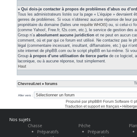
» Qui dois-je contacter à propos de problèmes d’abus ou d’ord
Tous les administrateurs listés sur la page « L’équipe » devraient ê
genres de problèmes. Si vous n’obtenez aucune réponse de leur part
propriétaire du domaine (faites une
) ou, si celui-ci 
requête WHOIS
(comme Yahoo!, Free.fr, f2s.com, etc.), le service de gestion des 
Group n’a
absolument aucune juridiction
et ne peut en aucun ca
comment, où et par qui ce forum est utilisé. Ne contactez pas le 
légal (commentaire incessant, insultant, diffamatoire, etc.) qui n’on
site internet de phpBB.com ou le script phpBB en lui-même. Si vo
Group
à propos d’une utilisation de tierce partie
de ce logiciel,
laconique, ou à aucune réponse, tout simplement.
Haut
T
Chevreuil.net
»
forums
Aller vers :
Propulsé par
phpBB
® Forum Software © 
Traduction et support en français
•
Héberge
Nos sujets
Chasse
Pêche
Plan
Préparatifs
Préparatifs