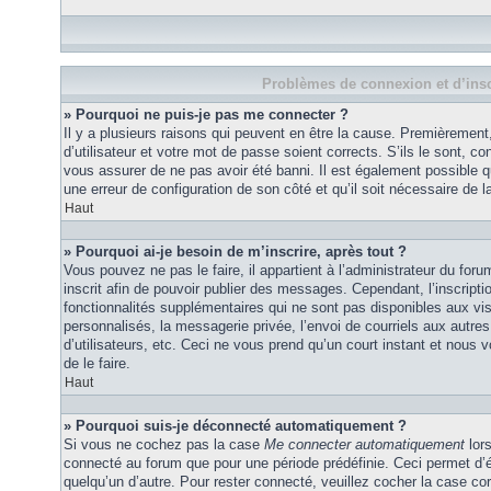
Problèmes de connexion et d’insc
» Pourquoi ne puis-je pas me connecter ?
Il y a plusieurs raisons qui peuvent en être la cause. Premièremen
d’utilisateur et votre mot de passe soient corrects. S’ils le sont, co
vous assurer de ne pas avoir été banni. Il est également possible que
une erreur de configuration de son côté et qu’il soit nécessaire de la
Haut
» Pourquoi ai-je besoin de m’inscrire, après tout ?
Vous pouvez ne pas le faire, il appartient à l’administrateur du fo
inscrit afin de pouvoir publier des messages. Cependant, l’inscrip
fonctionnalités supplémentaires qui ne sont pas disponibles aux vi
personnalisés, la messagerie privée, l’envoi de courriels aux autres
d’utilisateurs, etc. Ceci ne vous prend qu’un court instant et no
de le faire.
Haut
» Pourquoi suis-je déconnecté automatiquement ?
Si vous ne cochez pas la case
Me connecter automatiquement
lors
connecté au forum que pour une période prédéfinie. Ceci permet d’év
quelqu’un d’autre. Pour rester connecté, veuillez cocher la case co