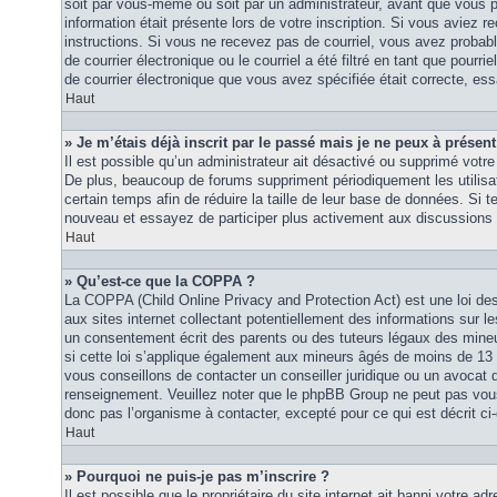
soit par vous-même ou soit par un administrateur, avant que vous p
information était présente lors de votre inscription. Si vous aviez re
instructions. Si vous ne recevez pas de courriel, vous avez proba
de courrier électronique ou le courriel a été filtré en tant que pourri
de courrier électronique que vous avez spécifiée était correcte, es
Haut
» Je m’étais déjà inscrit par le passé mais je ne peux à présen
Il est possible qu’un administrateur ait désactivé ou supprimé vot
De plus, beaucoup de forums suppriment périodiquement les utilisat
certain temps afin de réduire la taille de leur base de données. Si te
nouveau et essayez de participer plus activement aux discussions 
Haut
» Qu’est-ce que la COPPA ?
La COPPA (Child Online Privacy and Protection Act) est une loi d
aux sites internet collectant potentiellement des informations sur
un consentement écrit des parents ou des tuteurs légaux des mine
si cette loi s’applique également aux mineurs âgés de moins de 13 
vous conseillons de contacter un conseiller juridique ou un avocat q
renseignement. Veuillez noter que le phpBB Group ne peut pas vous 
donc pas l’organisme à contacter, excepté pour ce qui est décrit ci
Haut
» Pourquoi ne puis-je pas m’inscrire ?
Il est possible que le propriétaire du site internet ait banni votre adr