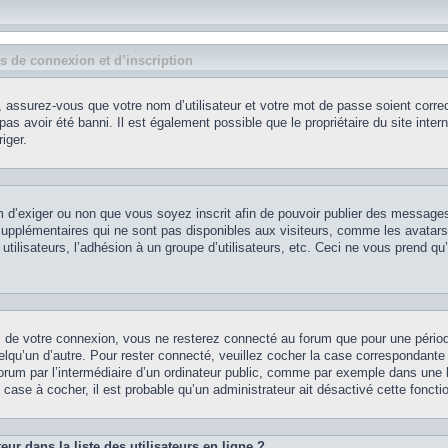
 de connexion et d’inscription
 assurez-vous que votre nom d’utilisateur et votre mot de passe soient correct
as avoir été banni. Il est également possible que le propriétaire du site intern
iger.
rum d’exiger ou non que vous soyez inscrit afin de pouvoir publier des message
supplémentaires qui ne sont pas disponibles aux visiteurs, comme les avatars
utilisateurs, l’adhésion à un groupe d’utilisateurs, etc. Ceci ne vous prend qu
s de votre connexion, vous ne resterez connecté au forum que pour une pério
uelqu’un d’autre. Pour rester connecté, veuillez cocher la case correspondante
um par l’intermédiaire d’un ordinateur public, comme par exemple dans une li
 case à cocher, il est probable qu’un administrateur ait désactivé cette fonctio
r dans la liste des utilisateurs en ligne ?