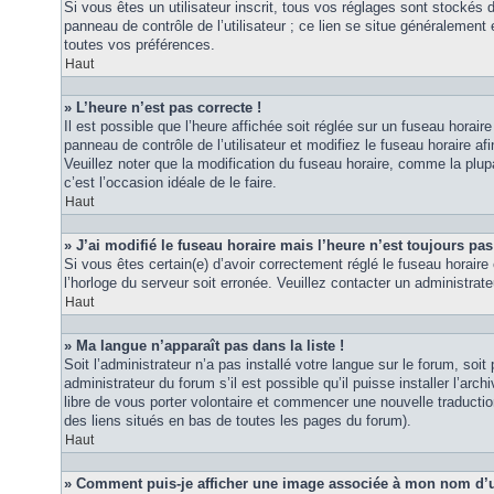
Si vous êtes un utilisateur inscrit, tous vos réglages sont stockés
panneau de contrôle de l’utilisateur ; ce lien se situe généraleme
toutes vos préférences.
Haut
» L’heure n’est pas correcte !
Il est possible que l’heure affichée soit réglée sur un fuseau horaire
panneau de contrôle de l’utilisateur et modifiez le fuseau horaire 
Veuillez noter que la modification du fuseau horaire, comme la plupar
c’est l’occasion idéale de le faire.
Haut
» J’ai modifié le fuseau horaire mais l’heure n’est toujours pas
Si vous êtes certain(e) d’avoir correctement réglé le fuseau horaire 
l’horloge du serveur soit erronée. Veuillez contacter un administra
Haut
» Ma langue n’apparaît pas dans la liste !
Soit l’administrateur n’a pas installé votre langue sur le forum, so
administrateur du forum s’il est possible qu’il puisse installer l’ar
libre de vous porter volontaire et commencer une nouvelle traduction
des liens situés en bas de toutes les pages du forum).
Haut
» Comment puis-je afficher une image associée à mon nom d’ut