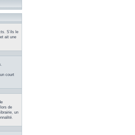
s. S’ils le
et ait une
s.
’un court
de
 lors de
brairie, un
nnalité.