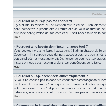
Problèmes
» Pourquoi ne puis-je pas me connecter ?
Il y a plusieurs raisons qui peuvent en être la cause. Premièrement,
sont, contactez le propriétaire du forum afin de vous assurer de ne p
erreur de configuration de son côté et qu’il soit nécessaire de la corr
Haut
» Pourquoi ai-je besoin de m’inscrire, après tout ?
Vous pouvez ne pas le faire, il appartient à l’administrateur du fo
Cependant, l’inscription vous donnera accès à des fonctionnalités 
personnalisés, la messagerie privée, l’envoi de courriels aux autres 
instant et nous vous recommandons par conséquent de le faire.
Haut
» Pourquoi suis-je déconnecté automatiquement ?
Si vous ne cochez pas la case
Me connecter automatiquement
lor
prédéfinie. Ceci permet d’éviter que votre compte soit utilisé par q
votre connexion. Ceci n’est pas recommandé si vous accédez au for
cybercafé, une université, etc. Si vous n’arrivez pas à trouver cette
Haut
» Comment puis-je empêcher l’affichage de mon nom d’utilisateu