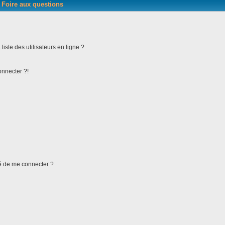
Foire aux questions
iste des utilisateurs en ligne ?
onnecter ?!
ndé de me connecter ?