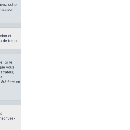
tivez cette
lisateur
xion et
eu de temps.
e. Si le
 que vous
strateur,
es
été filtré en
nt
inscrivez-