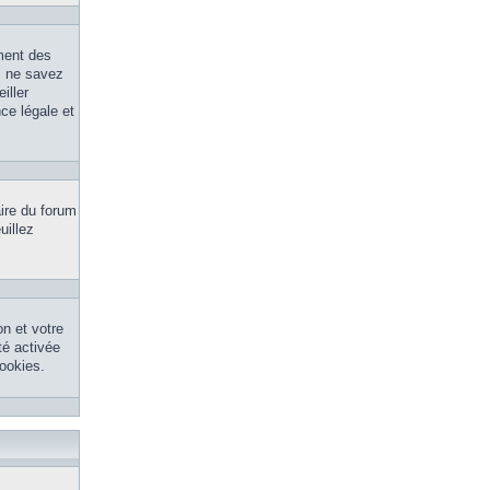
ment des
s ne savez
iller
ce légale et
aire du forum
uillez
n et votre
té activée
ookies.