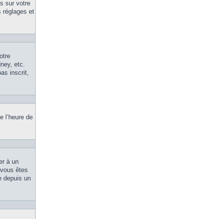
s sur votre
 réglages et
otre
ney, etc.
as inscrit,
e l’heure de
er à un
, vous êtes
le depuis un