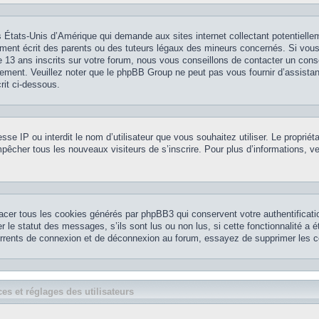
 États-Unis d’Amérique qui demande aux sites internet collectant potentielle
ment écrit des parents ou des tuteurs légaux des mineurs concernés. Si vou
 13 ans inscrits sur votre forum, nous vous conseillons de contacter un conse
nement. Veuillez noter que le phpBB Group ne peut pas vous fournir d’assistan
rit ci-dessous.
resse IP ou interdit le nom d’utilisateur que vous souhaitez utiliser. Le propriét
pêcher tous les nouveaux visiteurs de s’inscrire. Pour plus d’informations, ve
acer tous les cookies générés par phpBB3 qui conservent votre authentificatio
le statut des messages, s’ils sont lus ou non lus, si cette fonctionnalité a é
currents de connexion et de déconnexion au forum, essayez de supprimer les c
es et réglages des utilisateurs