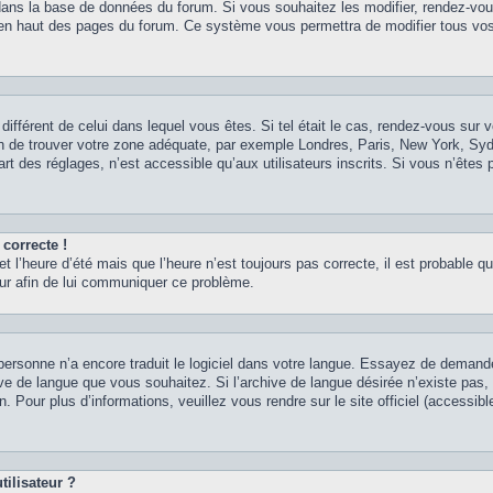
 dans la base de données du forum. Si vous souhaitez les modifier, rendez-vou
nt en haut des pages du forum. Ce système vous permettra de modifier tous vos
 différent de celui dans lequel vous êtes. Si tel était le cas, rendez-vous sur v
afin de trouver votre zone adéquate, par exemple Londres, Paris, New York, Syd
t des réglages, n’est accessible qu’aux utilisateurs inscrits. Si vous n’êtes p
 correcte !
et l’heure d’été mais que l’heure n’est toujours pas correcte, il est probable qu
teur afin de lui communiquer ce problème.
it personne n’a encore traduit le logiciel dans votre langue. Essayez de demand
chive de langue que vous souhaitez. Si l’archive de langue désirée n’existe pas
. Pour plus d’informations, veuillez vous rendre sur le site officiel (accessib
ilisateur ?