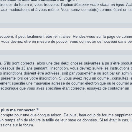
férences du forum », vous trouverez l’option
Masquer votre statut en ligne
. Ac
rs, aux modérateurs et à vous-même. Vous serez compté(e) comme étant un uti
upéré, il peut facilement être réinitialisé. Rendez-vous sur la page de conne
 et vous devriez être en mesure de pouvoir vous connecter de nouveau dans p
. S’ils sont corrects, alors une des deux choses suivantes a pu s’être produit
dessous de 13 ans pendant l’inscription, vous devrez suivre les instructions
 inscriptions doivent être activées, soit par vous-même ou soit par un admini
présente lors de votre inscription. Si vous aviez reçu un courriel, consultez l
ement spécifié une mauvaise adresse de courrier électronique ou le courriel a 
 électronique que vous avez spécifiée était correcte, essayez de contacter un
t plus me connecter ?!
tre compte pour une quelconque raison. De plus, beaucoup de forums supprime
in temps afin de réduire la taille de leur base de données. Si tel était le cas, 
ssions sur le forum.