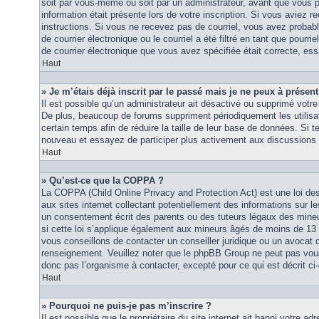
soit par vous-même ou soit par un administrateur, avant que vous p
information était présente lors de votre inscription. Si vous aviez re
instructions. Si vous ne recevez pas de courriel, vous avez proba
de courrier électronique ou le courriel a été filtré en tant que pourri
de courrier électronique que vous avez spécifiée était correcte, es
Haut
» Je m’étais déjà inscrit par le passé mais je ne peux à présen
Il est possible qu’un administrateur ait désactivé ou supprimé vot
De plus, beaucoup de forums suppriment périodiquement les utilisat
certain temps afin de réduire la taille de leur base de données. Si te
nouveau et essayez de participer plus activement aux discussions 
Haut
» Qu’est-ce que la COPPA ?
La COPPA (Child Online Privacy and Protection Act) est une loi d
aux sites internet collectant potentiellement des informations sur
un consentement écrit des parents ou des tuteurs légaux des mine
si cette loi s’applique également aux mineurs âgés de moins de 13 
vous conseillons de contacter un conseiller juridique ou un avocat q
renseignement. Veuillez noter que le phpBB Group ne peut pas vous 
donc pas l’organisme à contacter, excepté pour ce qui est décrit ci
Haut
» Pourquoi ne puis-je pas m’inscrire ?
Il est possible que le propriétaire du site internet ait banni votre adr