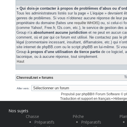
» Qui dois-je contacter à propos de problèmes d’abus ou d’ord
Tous les administrateurs listés sur la page « L’équipe » devraient ê
genres de problèmes. Si vous n’obtenez aucune réponse de leur part
propriétaire du domaine (faites une
) ou, si celui-ci 
requête WHOIS
(comme Yahoo!, Free.fr, f2s.com, etc.), le service de gestion des 
Group n’a
absolument aucune juridiction
et ne peut en aucun ca
comment, où et par qui ce forum est utilisé. Ne contactez pas le 
légal (commentaire incessant, insultant, diffamatoire, etc.) qui n’on
site internet de phpBB.com ou le script phpBB en lui-même. Si vo
Group
à propos d’une utilisation de tierce partie
de ce logiciel,
laconique, ou à aucune réponse, tout simplement.
Haut
T
Chevreuil.net
»
forums
Aller vers :
Propulsé par
phpBB
® Forum Software © 
Traduction et support en français
•
Héberge
Nos sujets
Chasse
Pêche
Plan
Préparatifs
Préparatifs