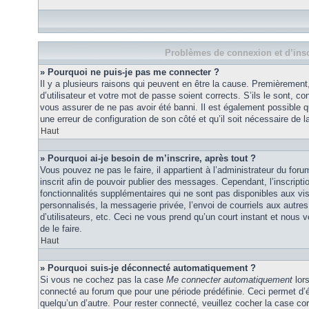
Problèmes de connexion et d’insc
» Pourquoi ne puis-je pas me connecter ?
Il y a plusieurs raisons qui peuvent en être la cause. Premièremen
d’utilisateur et votre mot de passe soient corrects. S’ils le sont, co
vous assurer de ne pas avoir été banni. Il est également possible que
une erreur de configuration de son côté et qu’il soit nécessaire de la
Haut
» Pourquoi ai-je besoin de m’inscrire, après tout ?
Vous pouvez ne pas le faire, il appartient à l’administrateur du fo
inscrit afin de pouvoir publier des messages. Cependant, l’inscrip
fonctionnalités supplémentaires qui ne sont pas disponibles aux vi
personnalisés, la messagerie privée, l’envoi de courriels aux autres
d’utilisateurs, etc. Ceci ne vous prend qu’un court instant et no
de le faire.
Haut
» Pourquoi suis-je déconnecté automatiquement ?
Si vous ne cochez pas la case
Me connecter automatiquement
lors
connecté au forum que pour une période prédéfinie. Ceci permet d’év
quelqu’un d’autre. Pour rester connecté, veuillez cocher la case co