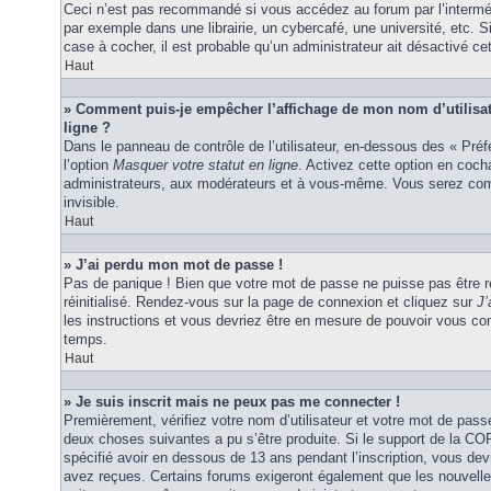
Ceci n’est pas recommandé si vous accédez au forum par l’interméd
par exemple dans une librairie, un cybercafé, une université, etc. S
case à cocher, il est probable qu’un administrateur ait désactivé cet
Haut
» Comment puis-je empêcher l’affichage de mon nom d’utilisateu
ligne ?
Dans le panneau de contrôle de l’utilisateur, en-dessous des « Pré
l’option
Masquer votre statut en ligne
. Activez cette option en coc
administrateurs, aux modérateurs et à vous-même. Vous serez comp
invisible.
Haut
» J’ai perdu mon mot de passe !
Pas de panique ! Bien que votre mot de passe ne puisse pas être ré
réinitialisé. Rendez-vous sur la page de connexion et cliquez sur
J’
les instructions et vous devriez être en mesure de pouvoir vous c
temps.
Haut
» Je suis inscrit mais ne peux pas me connecter !
Premièrement, vérifiez votre nom d’utilisateur et votre mot de passe
deux choses suivantes a pu s’être produite. Si le support de la C
spécifié avoir en dessous de 13 ans pendant l’inscription, vous dev
avez reçues. Certains forums exigeront également que les nouvelles