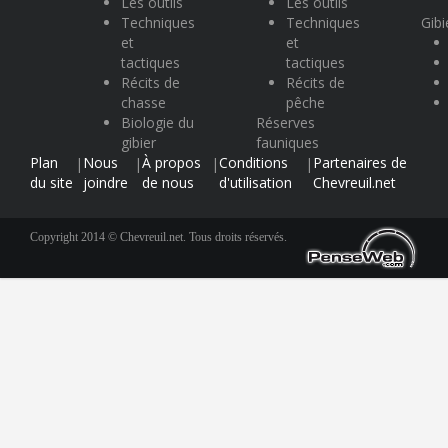
Les outils
Les outils
Techniques
Techniques
Gibi
et
et
tactiques
tactiques
Récits de
Récits de
chasse
pêche
Biologie du
Réserves
gibier
fauniques
Plan
Nous
À propos
Conditions
Partenaires de
|
|
|
|
du site
joindre
de nous
d'utilisation
Chevreuil.net
Copyright 2014 © Chevreuil.net. Tous droits réservés.