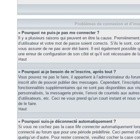
Problèmes de connexion et d’insc
» Pourquoi ne puis-je pas me connecter ?
Il y a plusieurs raisons qui peuvent en être la cause. Premièremen
d’utilisateur et votre mot de passe soient corrects. S’ils le sont, co
vous assurer de ne pas avoir été banni. Il est également possible que
une erreur de configuration de son côté et qu’il soit nécessaire de la
Haut
» Pourquoi ai-je besoin de m’inscrire, après tout ?
Vous pouvez ne pas le faire, il appartient à l’administrateur du fo
inscrit afin de pouvoir publier des messages. Cependant, l’inscrip
fonctionnalités supplémentaires qui ne sont pas disponibles aux vi
personnalisés, la messagerie privée, l’envoi de courriels aux autres
d’utilisateurs, etc. Ceci ne vous prend qu’un court instant et no
de le faire.
Haut
» Pourquoi suis-je déconnecté automatiquement ?
Si vous ne cochez pas la case
Me connecter automatiquement
lors
connecté au forum que pour une période prédéfinie. Ceci permet d’év
quelqu’un d’autre. Pour rester connecté, veuillez cocher la case co