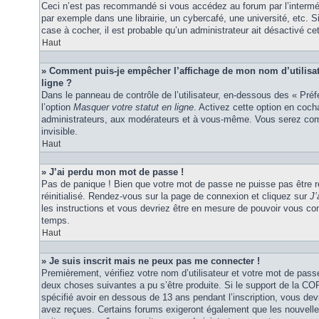
Ceci n’est pas recommandé si vous accédez au forum par l’interméd
par exemple dans une librairie, un cybercafé, une université, etc. S
case à cocher, il est probable qu’un administrateur ait désactivé cet
Haut
» Comment puis-je empêcher l’affichage de mon nom d’utilisateu
ligne ?
Dans le panneau de contrôle de l’utilisateur, en-dessous des « Pré
l’option
Masquer votre statut en ligne
. Activez cette option en coc
administrateurs, aux modérateurs et à vous-même. Vous serez comp
invisible.
Haut
» J’ai perdu mon mot de passe !
Pas de panique ! Bien que votre mot de passe ne puisse pas être ré
réinitialisé. Rendez-vous sur la page de connexion et cliquez sur
J’
les instructions et vous devriez être en mesure de pouvoir vous c
temps.
Haut
» Je suis inscrit mais ne peux pas me connecter !
Premièrement, vérifiez votre nom d’utilisateur et votre mot de passe
deux choses suivantes a pu s’être produite. Si le support de la C
spécifié avoir en dessous de 13 ans pendant l’inscription, vous dev
avez reçues. Certains forums exigeront également que les nouvelles