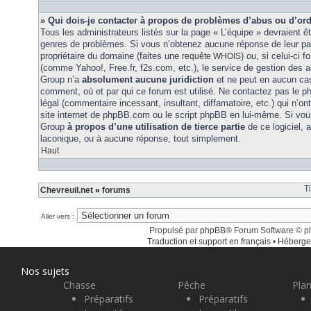
» Qui dois-je contacter à propos de problèmes d’abus ou d’ord
Tous les administrateurs listés sur la page « L’équipe » devraient ê
genres de problèmes. Si vous n’obtenez aucune réponse de leur part
propriétaire du domaine (faites une
) ou, si celui-ci 
requête WHOIS
(comme Yahoo!, Free.fr, f2s.com, etc.), le service de gestion des 
Group n’a
absolument aucune juridiction
et ne peut en aucun ca
comment, où et par qui ce forum est utilisé. Ne contactez pas le 
légal (commentaire incessant, insultant, diffamatoire, etc.) qui n’on
site internet de phpBB.com ou le script phpBB en lui-même. Si vo
Group
à propos d’une utilisation de tierce partie
de ce logiciel,
laconique, ou à aucune réponse, tout simplement.
Haut
T
Chevreuil.net
»
forums
Aller vers :
Propulsé par
phpBB
® Forum Software © 
Traduction et support en français
•
Héberge
Nos sujets
Chasse
Pêche
Plan
Préparatifs
Préparatifs