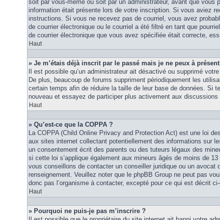
soit par vous-même ou soit par un administrateur, avant que vous p
information était présente lors de votre inscription. Si vous aviez re
instructions. Si vous ne recevez pas de courriel, vous avez proba
de courrier électronique ou le courriel a été filtré en tant que pourri
de courrier électronique que vous avez spécifiée était correcte, es
Haut
» Je m’étais déjà inscrit par le passé mais je ne peux à présen
Il est possible qu’un administrateur ait désactivé ou supprimé vot
De plus, beaucoup de forums suppriment périodiquement les utilisat
certain temps afin de réduire la taille de leur base de données. Si te
nouveau et essayez de participer plus activement aux discussions 
Haut
» Qu’est-ce que la COPPA ?
La COPPA (Child Online Privacy and Protection Act) est une loi d
aux sites internet collectant potentiellement des informations sur
un consentement écrit des parents ou des tuteurs légaux des mine
si cette loi s’applique également aux mineurs âgés de moins de 13 
vous conseillons de contacter un conseiller juridique ou un avocat q
renseignement. Veuillez noter que le phpBB Group ne peut pas vous 
donc pas l’organisme à contacter, excepté pour ce qui est décrit ci
Haut
» Pourquoi ne puis-je pas m’inscrire ?
Il est possible que le propriétaire du site internet ait banni votre adr