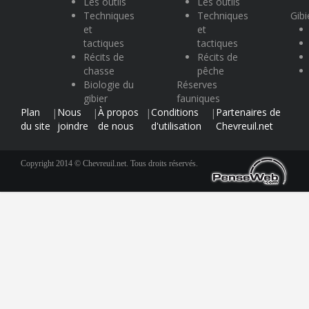
Les outils
Les outils
Techniques
Techniques
Gibi
et
et
tactiques
tactiques
Récits de
Récits de
chasse
pêche
Biologie du
Réserves
gibier
fauniques
Plan
Nous
À propos
Conditions
Partenaires de
|
|
|
|
du site
joindre
de nous
d'utilisation
Chevreuil.net
Copyright 2014 © Chevreuil.net. Tous droits réservés.