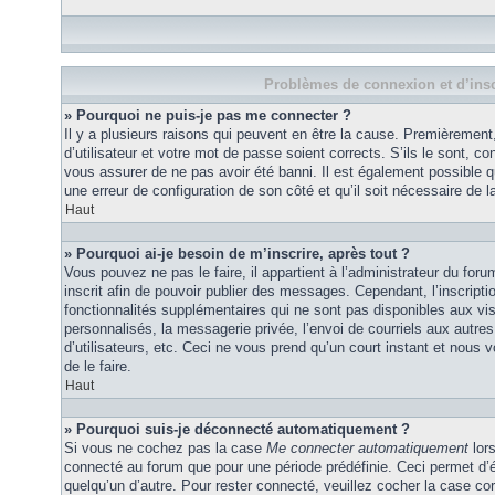
Problèmes de connexion et d’insc
» Pourquoi ne puis-je pas me connecter ?
Il y a plusieurs raisons qui peuvent en être la cause. Premièremen
d’utilisateur et votre mot de passe soient corrects. S’ils le sont, co
vous assurer de ne pas avoir été banni. Il est également possible que
une erreur de configuration de son côté et qu’il soit nécessaire de la
Haut
» Pourquoi ai-je besoin de m’inscrire, après tout ?
Vous pouvez ne pas le faire, il appartient à l’administrateur du fo
inscrit afin de pouvoir publier des messages. Cependant, l’inscrip
fonctionnalités supplémentaires qui ne sont pas disponibles aux vi
personnalisés, la messagerie privée, l’envoi de courriels aux autres
d’utilisateurs, etc. Ceci ne vous prend qu’un court instant et no
de le faire.
Haut
» Pourquoi suis-je déconnecté automatiquement ?
Si vous ne cochez pas la case
Me connecter automatiquement
lors
connecté au forum que pour une période prédéfinie. Ceci permet d’év
quelqu’un d’autre. Pour rester connecté, veuillez cocher la case co