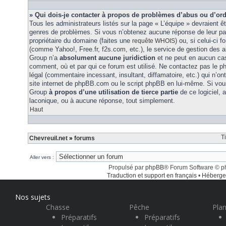
» Qui dois-je contacter à propos de problèmes d’abus ou d’ord
Tous les administrateurs listés sur la page « L’équipe » devraient ê
genres de problèmes. Si vous n’obtenez aucune réponse de leur part
propriétaire du domaine (faites une
) ou, si celui-ci 
requête WHOIS
(comme Yahoo!, Free.fr, f2s.com, etc.), le service de gestion des 
Group n’a
absolument aucune juridiction
et ne peut en aucun ca
comment, où et par qui ce forum est utilisé. Ne contactez pas le 
légal (commentaire incessant, insultant, diffamatoire, etc.) qui n’on
site internet de phpBB.com ou le script phpBB en lui-même. Si vo
Group
à propos d’une utilisation de tierce partie
de ce logiciel,
laconique, ou à aucune réponse, tout simplement.
Haut
T
Chevreuil.net
»
forums
Aller vers :
Propulsé par
phpBB
® Forum Software © 
Traduction et support en français
•
Héberge
Nos sujets
Chasse
Pêche
Plan
Préparatifs
Préparatifs