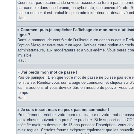
Ceci n’est pas recommandé si vous accédez au forum par l’interméd
par exemple dans une librairie, un cybercafé, une université, etc. S
case à cocher, il est probable qu’un administrateur ait désactivé cet
Haut
» Comment puis-je empêcher l’affichage de mon nom d’utilisateu
ligne ?
Dans le panneau de contrôle de l’utilisateur, en-dessous des « Pré
l’option
Masquer votre statut en ligne
. Activez cette option en coc
administrateurs, aux modérateurs et à vous-même. Vous serez comp
invisible.
Haut
» J’ai perdu mon mot de passe !
Pas de panique ! Bien que votre mot de passe ne puisse pas être ré
réinitialisé. Rendez-vous sur la page de connexion et cliquez sur
J’
les instructions et vous devriez être en mesure de pouvoir vous c
temps.
Haut
» Je suis inscrit mais ne peux pas me connecter !
Premièrement, vérifiez votre nom d’utilisateur et votre mot de passe
deux choses suivantes a pu s’être produite. Si le support de la C
spécifié avoir en dessous de 13 ans pendant l’inscription, vous dev
avez reçues. Certains forums exigeront également que les nouvelles