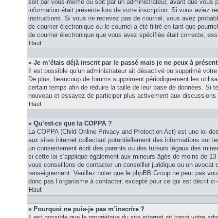
soit par vous-même ou soit par un administrateur, avant que vous p
information était présente lors de votre inscription. Si vous aviez re
instructions. Si vous ne recevez pas de courriel, vous avez proba
de courrier électronique ou le courriel a été filtré en tant que pourri
de courrier électronique que vous avez spécifiée était correcte, es
Haut
» Je m’étais déjà inscrit par le passé mais je ne peux à présen
Il est possible qu’un administrateur ait désactivé ou supprimé vot
De plus, beaucoup de forums suppriment périodiquement les utilisat
certain temps afin de réduire la taille de leur base de données. Si te
nouveau et essayez de participer plus activement aux discussions 
Haut
» Qu’est-ce que la COPPA ?
La COPPA (Child Online Privacy and Protection Act) est une loi d
aux sites internet collectant potentiellement des informations sur
un consentement écrit des parents ou des tuteurs légaux des mine
si cette loi s’applique également aux mineurs âgés de moins de 13 
vous conseillons de contacter un conseiller juridique ou un avocat q
renseignement. Veuillez noter que le phpBB Group ne peut pas vous 
donc pas l’organisme à contacter, excepté pour ce qui est décrit ci
Haut
» Pourquoi ne puis-je pas m’inscrire ?
Il est possible que le propriétaire du site internet ait banni votre adr