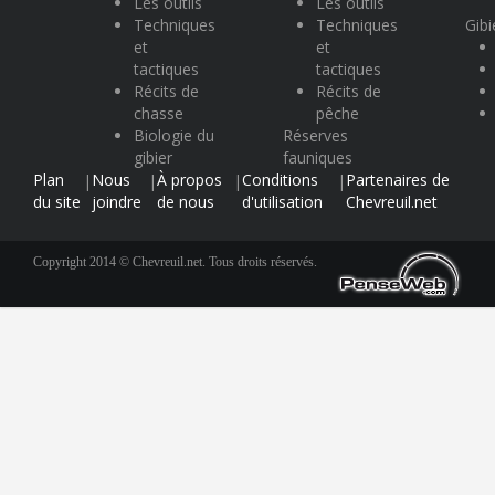
Les outils
Les outils
Techniques
Techniques
Gibi
et
et
tactiques
tactiques
Récits de
Récits de
chasse
pêche
Biologie du
Réserves
gibier
fauniques
Plan
Nous
À propos
Conditions
Partenaires de
|
|
|
|
du site
joindre
de nous
d'utilisation
Chevreuil.net
Copyright 2014 © Chevreuil.net. Tous droits réservés.