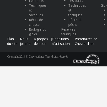
Les outils
Les outils
Techniques
Techniques
Gibi
et
et
tactiques
tactiques
Récits de
Récits de
chasse
pêche
Biologie du
Réserves
gibier
fauniques
Plan
Nous
À propos
Conditions
Partenaires de
|
|
|
|
du site
joindre
de nous
d'utilisation
Chevreuil.net
Copyright 2014 © Chevreuil.net. Tous droits réservés.