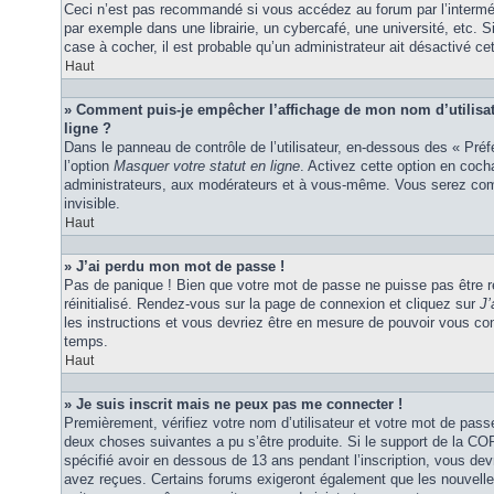
Ceci n’est pas recommandé si vous accédez au forum par l’interméd
par exemple dans une librairie, un cybercafé, une université, etc. S
case à cocher, il est probable qu’un administrateur ait désactivé cet
Haut
» Comment puis-je empêcher l’affichage de mon nom d’utilisateu
ligne ?
Dans le panneau de contrôle de l’utilisateur, en-dessous des « Pré
l’option
Masquer votre statut en ligne
. Activez cette option en coc
administrateurs, aux modérateurs et à vous-même. Vous serez comp
invisible.
Haut
» J’ai perdu mon mot de passe !
Pas de panique ! Bien que votre mot de passe ne puisse pas être ré
réinitialisé. Rendez-vous sur la page de connexion et cliquez sur
J’
les instructions et vous devriez être en mesure de pouvoir vous c
temps.
Haut
» Je suis inscrit mais ne peux pas me connecter !
Premièrement, vérifiez votre nom d’utilisateur et votre mot de passe
deux choses suivantes a pu s’être produite. Si le support de la C
spécifié avoir en dessous de 13 ans pendant l’inscription, vous dev
avez reçues. Certains forums exigeront également que les nouvelles