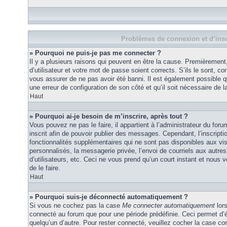
Problèmes de connexion et d’insc
» Pourquoi ne puis-je pas me connecter ?
Il y a plusieurs raisons qui peuvent en être la cause. Premièremen
d’utilisateur et votre mot de passe soient corrects. S’ils le sont, co
vous assurer de ne pas avoir été banni. Il est également possible que
une erreur de configuration de son côté et qu’il soit nécessaire de la
Haut
» Pourquoi ai-je besoin de m’inscrire, après tout ?
Vous pouvez ne pas le faire, il appartient à l’administrateur du fo
inscrit afin de pouvoir publier des messages. Cependant, l’inscrip
fonctionnalités supplémentaires qui ne sont pas disponibles aux vi
personnalisés, la messagerie privée, l’envoi de courriels aux autres
d’utilisateurs, etc. Ceci ne vous prend qu’un court instant et no
de le faire.
Haut
» Pourquoi suis-je déconnecté automatiquement ?
Si vous ne cochez pas la case
Me connecter automatiquement
lors
connecté au forum que pour une période prédéfinie. Ceci permet d’év
quelqu’un d’autre. Pour rester connecté, veuillez cocher la case co