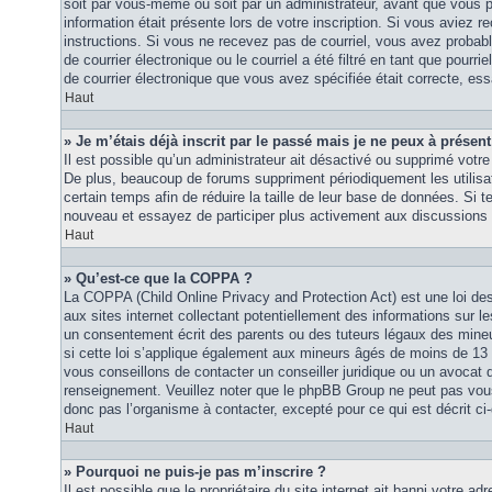
soit par vous-même ou soit par un administrateur, avant que vous p
information était présente lors de votre inscription. Si vous aviez re
instructions. Si vous ne recevez pas de courriel, vous avez proba
de courrier électronique ou le courriel a été filtré en tant que pourri
de courrier électronique que vous avez spécifiée était correcte, es
Haut
» Je m’étais déjà inscrit par le passé mais je ne peux à présen
Il est possible qu’un administrateur ait désactivé ou supprimé vot
De plus, beaucoup de forums suppriment périodiquement les utilisat
certain temps afin de réduire la taille de leur base de données. Si te
nouveau et essayez de participer plus activement aux discussions 
Haut
» Qu’est-ce que la COPPA ?
La COPPA (Child Online Privacy and Protection Act) est une loi d
aux sites internet collectant potentiellement des informations sur
un consentement écrit des parents ou des tuteurs légaux des mine
si cette loi s’applique également aux mineurs âgés de moins de 13 
vous conseillons de contacter un conseiller juridique ou un avocat q
renseignement. Veuillez noter que le phpBB Group ne peut pas vous 
donc pas l’organisme à contacter, excepté pour ce qui est décrit ci
Haut
» Pourquoi ne puis-je pas m’inscrire ?
Il est possible que le propriétaire du site internet ait banni votre adr