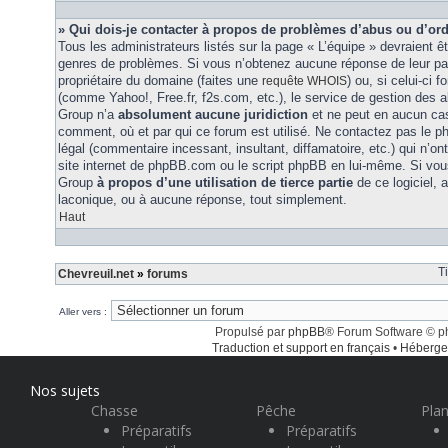
» Qui dois-je contacter à propos de problèmes d’abus ou d’ord
Tous les administrateurs listés sur la page « L’équipe » devraient ê
genres de problèmes. Si vous n’obtenez aucune réponse de leur part
propriétaire du domaine (faites une
) ou, si celui-ci 
requête WHOIS
(comme Yahoo!, Free.fr, f2s.com, etc.), le service de gestion des 
Group n’a
absolument aucune juridiction
et ne peut en aucun ca
comment, où et par qui ce forum est utilisé. Ne contactez pas le 
légal (commentaire incessant, insultant, diffamatoire, etc.) qui n’on
site internet de phpBB.com ou le script phpBB en lui-même. Si vo
Group
à propos d’une utilisation de tierce partie
de ce logiciel,
laconique, ou à aucune réponse, tout simplement.
Haut
T
Chevreuil.net
»
forums
Aller vers :
Propulsé par
phpBB
® Forum Software © 
Traduction et support en français
•
Héberge
Nos sujets
Chasse
Pêche
Plan
Préparatifs
Préparatifs