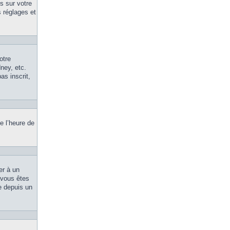
s sur votre
 réglages et
otre
ney, etc.
as inscrit,
e l’heure de
er à un
, vous êtes
le depuis un