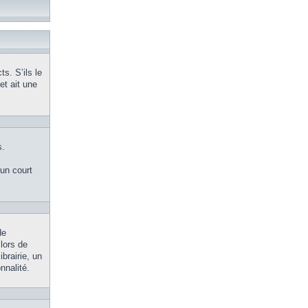
s. S’ils le
et ait une
s.
’un court
de
 lors de
brairie, un
nnalité.