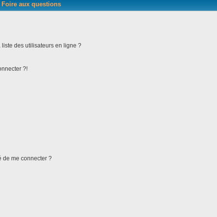
Foire aux questions
iste des utilisateurs en ligne ?
onnecter ?!
ndé de me connecter ?