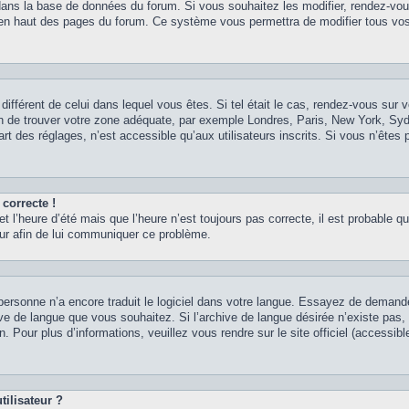
 dans la base de données du forum. Si vous souhaitez les modifier, rendez-vou
nt en haut des pages du forum. Ce système vous permettra de modifier tous vos
 différent de celui dans lequel vous êtes. Si tel était le cas, rendez-vous sur v
afin de trouver votre zone adéquate, par exemple Londres, Paris, New York, Syd
t des réglages, n’est accessible qu’aux utilisateurs inscrits. Si vous n’êtes p
 correcte !
et l’heure d’été mais que l’heure n’est toujours pas correcte, il est probable qu
teur afin de lui communiquer ce problème.
it personne n’a encore traduit le logiciel dans votre langue. Essayez de demand
chive de langue que vous souhaitez. Si l’archive de langue désirée n’existe pas
. Pour plus d’informations, veuillez vous rendre sur le site officiel (accessib
ilisateur ?