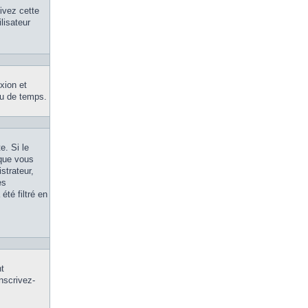
tivez cette
lisateur
xion et
eu de temps.
e. Si le
 que vous
strateur,
es
été filtré en
nt
inscrivez-