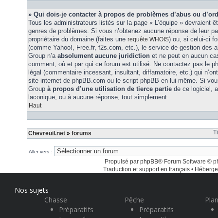
» Qui dois-je contacter à propos de problèmes d’abus ou d’ord
Tous les administrateurs listés sur la page « L’équipe » devraient ê
genres de problèmes. Si vous n’obtenez aucune réponse de leur part
propriétaire du domaine (faites une
) ou, si celui-ci 
requête WHOIS
(comme Yahoo!, Free.fr, f2s.com, etc.), le service de gestion des 
Group n’a
absolument aucune juridiction
et ne peut en aucun ca
comment, où et par qui ce forum est utilisé. Ne contactez pas le 
légal (commentaire incessant, insultant, diffamatoire, etc.) qui n’on
site internet de phpBB.com ou le script phpBB en lui-même. Si vo
Group
à propos d’une utilisation de tierce partie
de ce logiciel,
laconique, ou à aucune réponse, tout simplement.
Haut
T
Chevreuil.net
»
forums
Aller vers :
Propulsé par
phpBB
® Forum Software © 
Traduction et support en français
•
Héberge
Nos sujets
Chasse
Pêche
Plan
Préparatifs
Préparatifs