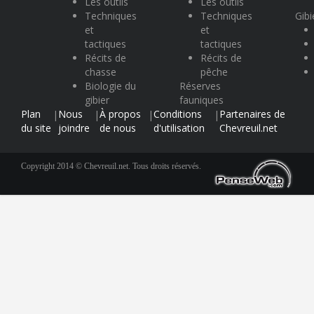
Les outils
Les outils
Techniques
Techniques
Gibi
et
et
tactiques
tactiques
Récits de
Récits de
chasse
pêche
Biologie du
Réserves
gibier
fauniques
Plan
Nous
À propos
Conditions
Partenaires de
|
|
|
|
du site
joindre
de nous
d'utilisation
Chevreuil.net
Copyright 2014 © Chevreuil.net. Tous droits réservés.