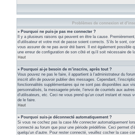
Problèmes de connexion et d’insc
» Pourquoi ne puis-je pas me connecter ?
Il y a plusieurs raisons qui peuvent en être la cause. Premièremen
d’utilisateur et votre mot de passe soient corrects. S’ils le sont, co
vous assurer de ne pas avoir été banni. Il est également possible que
une erreur de configuration de son côté et qu’il soit nécessaire de la
Haut
» Pourquoi ai-je besoin de m’inscrire, après tout ?
Vous pouvez ne pas le faire, il appartient à l’administrateur du fo
inscrit afin de pouvoir publier des messages. Cependant, l’inscrip
fonctionnalités supplémentaires qui ne sont pas disponibles aux vi
personnalisés, la messagerie privée, l’envoi de courriels aux autres
d’utilisateurs, etc. Ceci ne vous prend qu’un court instant et no
de le faire.
Haut
» Pourquoi suis-je déconnecté automatiquement ?
Si vous ne cochez pas la case
Me connecter automatiquement
lors
connecté au forum que pour une période prédéfinie. Ceci permet d’év
quelqu’un d’autre. Pour rester connecté, veuillez cocher la case co