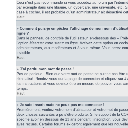
Ceci n’est pas recommandé si vous accédez au forum par l’interméd
par exemple dans une librairie, un cybercafé, une université, etc. S
case à cocher, il est probable qu’un administrateur ait désactivé cet
Haut
» Comment puis-je empêcher l’affichage de mon nom d’utilisateu
ligne ?
Dans le panneau de contrôle de l’utilisateur, en-dessous des « Pré
l’option
Masquer votre statut en ligne
. Activez cette option en coc
administrateurs, aux modérateurs et à vous-même. Vous serez comp
invisible.
Haut
» J’ai perdu mon mot de passe !
Pas de panique ! Bien que votre mot de passe ne puisse pas être ré
réinitialisé. Rendez-vous sur la page de connexion et cliquez sur
J’
les instructions et vous devriez être en mesure de pouvoir vous c
temps.
Haut
» Je suis inscrit mais ne peux pas me connecter !
Premièrement, vérifiez votre nom d’utilisateur et votre mot de passe
deux choses suivantes a pu s’être produite. Si le support de la C
spécifié avoir en dessous de 13 ans pendant l’inscription, vous dev
avez reçues. Certains forums exigeront également que les nouvelles