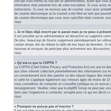
soit par vous-même ou soit par un administrateur, avant que vous p
information était présente lors de votre inscription. Si vous aviez re
instructions. Si vous ne recevez pas de courriel, vous avez proba
de courrier électronique ou le courriel a été filtré en tant que pourri
de courrier électronique que vous avez spécifiée était correcte, es
Haut
» Je m’étais déjà inscrit par le passé mais je ne peux à présen
Il est possible qu’un administrateur ait désactivé ou supprimé vot
De plus, beaucoup de forums suppriment périodiquement les utilisat
certain temps afin de réduire la taille de leur base de données. Si te
nouveau et essayez de participer plus activement aux discussions 
Haut
» Qu’est-ce que la COPPA ?
La COPPA (Child Online Privacy and Protection Act) est une loi d
aux sites internet collectant potentiellement des informations sur
un consentement écrit des parents ou des tuteurs légaux des mine
si cette loi s’applique également aux mineurs âgés de moins de 13 
vous conseillons de contacter un conseiller juridique ou un avocat q
renseignement. Veuillez noter que le phpBB Group ne peut pas vous 
donc pas l’organisme à contacter, excepté pour ce qui est décrit ci
Haut
» Pourquoi ne puis-je pas m’inscrire ?
Il est possible que le propriétaire du site internet ait banni votre adr