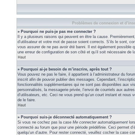
Problèmes de connexion et d’insc
» Pourquoi ne puis-je pas me connecter ?
Il y a plusieurs raisons qui peuvent en être la cause. Premièremen
d’utilisateur et votre mot de passe soient corrects. S’ils le sont, co
vous assurer de ne pas avoir été banni. Il est également possible que
une erreur de configuration de son côté et qu’il soit nécessaire de la
Haut
» Pourquoi ai-je besoin de m’inscrire, après tout ?
Vous pouvez ne pas le faire, il appartient à l’administrateur du fo
inscrit afin de pouvoir publier des messages. Cependant, l’inscrip
fonctionnalités supplémentaires qui ne sont pas disponibles aux vi
personnalisés, la messagerie privée, l’envoi de courriels aux autres
d’utilisateurs, etc. Ceci ne vous prend qu’un court instant et no
de le faire.
Haut
» Pourquoi suis-je déconnecté automatiquement ?
Si vous ne cochez pas la case
Me connecter automatiquement
lors
connecté au forum que pour une période prédéfinie. Ceci permet d’év
quelqu’un d’autre. Pour rester connecté, veuillez cocher la case co