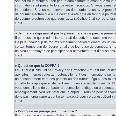
soit par vous-même ou soit par un administrateur, avant que vous p
information était présente lors de votre inscription. Si vous aviez re
instructions. Si vous ne recevez pas de courriel, vous avez proba
de courrier électronique ou le courriel a été filtré en tant que pourri
de courrier électronique que vous avez spécifiée était correcte, es
Haut
» Je m’étais déjà inscrit par le passé mais je ne peux à présen
Il est possible qu’un administrateur ait désactivé ou supprimé vot
De plus, beaucoup de forums suppriment périodiquement les utilisat
certain temps afin de réduire la taille de leur base de données. Si te
nouveau et essayez de participer plus activement aux discussions 
Haut
» Qu’est-ce que la COPPA ?
La COPPA (Child Online Privacy and Protection Act) est une loi d
aux sites internet collectant potentiellement des informations sur
un consentement écrit des parents ou des tuteurs légaux des mine
si cette loi s’applique également aux mineurs âgés de moins de 13 
vous conseillons de contacter un conseiller juridique ou un avocat q
renseignement. Veuillez noter que le phpBB Group ne peut pas vous 
donc pas l’organisme à contacter, excepté pour ce qui est décrit ci
Haut
» Pourquoi ne puis-je pas m’inscrire ?
Il est possible que le propriétaire du site internet ait banni votre adr