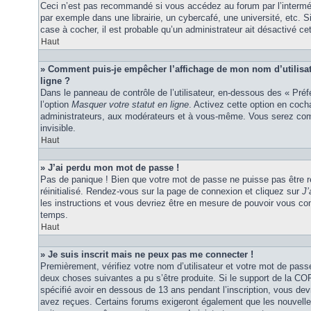
Ceci n’est pas recommandé si vous accédez au forum par l’interméd
par exemple dans une librairie, un cybercafé, une université, etc. S
case à cocher, il est probable qu’un administrateur ait désactivé cet
Haut
» Comment puis-je empêcher l’affichage de mon nom d’utilisateu
ligne ?
Dans le panneau de contrôle de l’utilisateur, en-dessous des « Pré
l’option
Masquer votre statut en ligne
. Activez cette option en coc
administrateurs, aux modérateurs et à vous-même. Vous serez comp
invisible.
Haut
» J’ai perdu mon mot de passe !
Pas de panique ! Bien que votre mot de passe ne puisse pas être ré
réinitialisé. Rendez-vous sur la page de connexion et cliquez sur
J’
les instructions et vous devriez être en mesure de pouvoir vous c
temps.
Haut
» Je suis inscrit mais ne peux pas me connecter !
Premièrement, vérifiez votre nom d’utilisateur et votre mot de passe
deux choses suivantes a pu s’être produite. Si le support de la C
spécifié avoir en dessous de 13 ans pendant l’inscription, vous dev
avez reçues. Certains forums exigeront également que les nouvelles