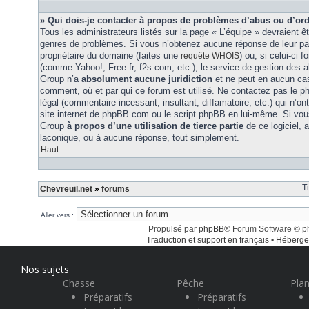
» Qui dois-je contacter à propos de problèmes d’abus ou d’ord
Tous les administrateurs listés sur la page « L’équipe » devraient ê
genres de problèmes. Si vous n’obtenez aucune réponse de leur part
propriétaire du domaine (faites une
) ou, si celui-ci 
requête WHOIS
(comme Yahoo!, Free.fr, f2s.com, etc.), le service de gestion des 
Group n’a
absolument aucune juridiction
et ne peut en aucun ca
comment, où et par qui ce forum est utilisé. Ne contactez pas le 
légal (commentaire incessant, insultant, diffamatoire, etc.) qui n’on
site internet de phpBB.com ou le script phpBB en lui-même. Si vo
Group
à propos d’une utilisation de tierce partie
de ce logiciel,
laconique, ou à aucune réponse, tout simplement.
Haut
T
Chevreuil.net
»
forums
Aller vers :
Propulsé par
phpBB
® Forum Software © 
Traduction et support en français
•
Héberge
Nos sujets
Chasse
Pêche
Plan
Préparatifs
Préparatifs