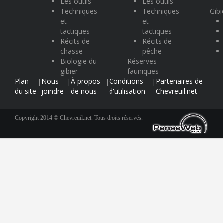
Les outils
Les outils
Techniques
Techniques
Gibi
et
et
tactiques
tactiques
Récits de
Récits de
chasse
pêche
Biologie du
Réserves
gibier
fauniques
Plan
Nous
À propos
Conditions
Partenaires de
|
|
|
|
du site
joindre
de nous
d'utilisation
Chevreuil.net
Copyright 2014 © Chevreuil.net. Tous droits réservés.