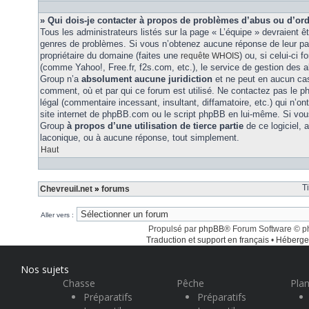
» Qui dois-je contacter à propos de problèmes d’abus ou d’ord
Tous les administrateurs listés sur la page « L’équipe » devraient ê
genres de problèmes. Si vous n’obtenez aucune réponse de leur part
propriétaire du domaine (faites une
) ou, si celui-ci 
requête WHOIS
(comme Yahoo!, Free.fr, f2s.com, etc.), le service de gestion des 
Group n’a
absolument aucune juridiction
et ne peut en aucun ca
comment, où et par qui ce forum est utilisé. Ne contactez pas le 
légal (commentaire incessant, insultant, diffamatoire, etc.) qui n’on
site internet de phpBB.com ou le script phpBB en lui-même. Si vo
Group
à propos d’une utilisation de tierce partie
de ce logiciel,
laconique, ou à aucune réponse, tout simplement.
Haut
T
Chevreuil.net
»
forums
Aller vers :
Propulsé par
phpBB
® Forum Software © 
Traduction et support en français
•
Héberge
Nos sujets
Chasse
Pêche
Plan
Préparatifs
Préparatifs