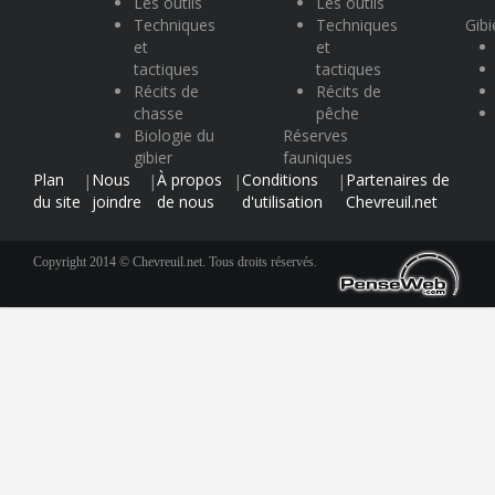
Les outils
Les outils
Techniques
Techniques
Gibi
et
et
tactiques
tactiques
Récits de
Récits de
chasse
pêche
Biologie du
Réserves
gibier
fauniques
Plan
Nous
À propos
Conditions
Partenaires de
|
|
|
|
du site
joindre
de nous
d'utilisation
Chevreuil.net
Copyright 2014 © Chevreuil.net. Tous droits réservés.