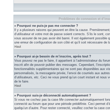
Problèmes de connexion et d’insc
» Pourquoi ne puis-je pas me connecter ?
Il y a plusieurs raisons qui peuvent en être la cause. Premièremen
d’utilisateur et votre mot de passe soient corrects. S’ils le sont, co
vous assurer de ne pas avoir été banni. Il est également possible que
une erreur de configuration de son côté et qu’il soit nécessaire de la
Haut
» Pourquoi ai-je besoin de m’inscrire, après tout ?
Vous pouvez ne pas le faire, il appartient à l’administrateur du fo
inscrit afin de pouvoir publier des messages. Cependant, l’inscrip
fonctionnalités supplémentaires qui ne sont pas disponibles aux vi
personnalisés, la messagerie privée, l’envoi de courriels aux autres
d’utilisateurs, etc. Ceci ne vous prend qu’un court instant et no
de le faire.
Haut
» Pourquoi suis-je déconnecté automatiquement ?
Si vous ne cochez pas la case
Me connecter automatiquement
lors
connecté au forum que pour une période prédéfinie. Ceci permet d’év
quelqu’un d’autre. Pour rester connecté, veuillez cocher la case co