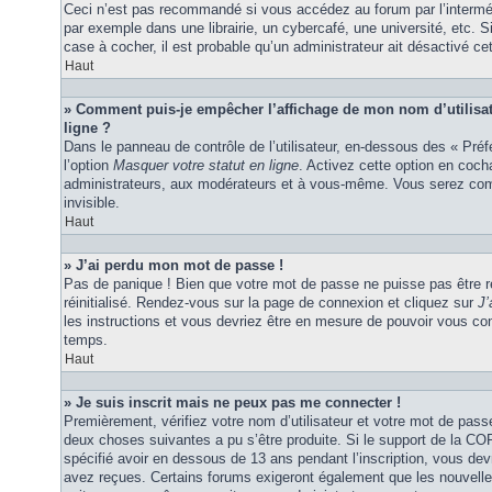
Ceci n’est pas recommandé si vous accédez au forum par l’interméd
par exemple dans une librairie, un cybercafé, une université, etc. S
case à cocher, il est probable qu’un administrateur ait désactivé cet
Haut
» Comment puis-je empêcher l’affichage de mon nom d’utilisateu
ligne ?
Dans le panneau de contrôle de l’utilisateur, en-dessous des « Pré
l’option
Masquer votre statut en ligne
. Activez cette option en coc
administrateurs, aux modérateurs et à vous-même. Vous serez comp
invisible.
Haut
» J’ai perdu mon mot de passe !
Pas de panique ! Bien que votre mot de passe ne puisse pas être ré
réinitialisé. Rendez-vous sur la page de connexion et cliquez sur
J’
les instructions et vous devriez être en mesure de pouvoir vous c
temps.
Haut
» Je suis inscrit mais ne peux pas me connecter !
Premièrement, vérifiez votre nom d’utilisateur et votre mot de passe
deux choses suivantes a pu s’être produite. Si le support de la C
spécifié avoir en dessous de 13 ans pendant l’inscription, vous dev
avez reçues. Certains forums exigeront également que les nouvelles