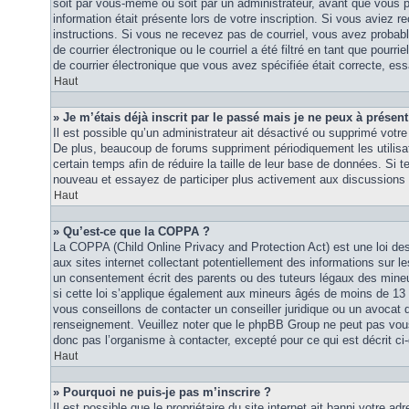
soit par vous-même ou soit par un administrateur, avant que vous p
information était présente lors de votre inscription. Si vous aviez re
instructions. Si vous ne recevez pas de courriel, vous avez proba
de courrier électronique ou le courriel a été filtré en tant que pourri
de courrier électronique que vous avez spécifiée était correcte, es
Haut
» Je m’étais déjà inscrit par le passé mais je ne peux à présen
Il est possible qu’un administrateur ait désactivé ou supprimé vot
De plus, beaucoup de forums suppriment périodiquement les utilisat
certain temps afin de réduire la taille de leur base de données. Si te
nouveau et essayez de participer plus activement aux discussions 
Haut
» Qu’est-ce que la COPPA ?
La COPPA (Child Online Privacy and Protection Act) est une loi d
aux sites internet collectant potentiellement des informations sur
un consentement écrit des parents ou des tuteurs légaux des mine
si cette loi s’applique également aux mineurs âgés de moins de 13 
vous conseillons de contacter un conseiller juridique ou un avocat q
renseignement. Veuillez noter que le phpBB Group ne peut pas vous 
donc pas l’organisme à contacter, excepté pour ce qui est décrit ci
Haut
» Pourquoi ne puis-je pas m’inscrire ?
Il est possible que le propriétaire du site internet ait banni votre adr