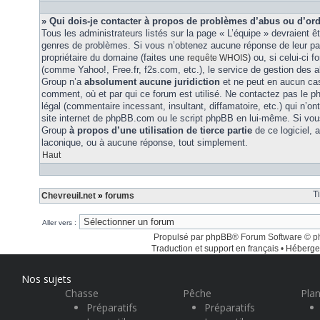
» Qui dois-je contacter à propos de problèmes d’abus ou d’ord
Tous les administrateurs listés sur la page « L’équipe » devraient ê
genres de problèmes. Si vous n’obtenez aucune réponse de leur part
propriétaire du domaine (faites une
) ou, si celui-ci 
requête WHOIS
(comme Yahoo!, Free.fr, f2s.com, etc.), le service de gestion des 
Group n’a
absolument aucune juridiction
et ne peut en aucun ca
comment, où et par qui ce forum est utilisé. Ne contactez pas le 
légal (commentaire incessant, insultant, diffamatoire, etc.) qui n’on
site internet de phpBB.com ou le script phpBB en lui-même. Si vo
Group
à propos d’une utilisation de tierce partie
de ce logiciel,
laconique, ou à aucune réponse, tout simplement.
Haut
T
Chevreuil.net
»
forums
Aller vers :
Propulsé par
phpBB
® Forum Software © 
Traduction et support en français
•
Héberge
Nos sujets
Chasse
Pêche
Plan
Préparatifs
Préparatifs