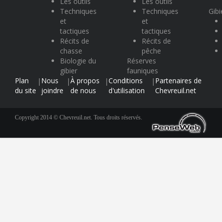
Les outils
Les outils
Techniques
Techniques
Gibi
et
et
tactiques
tactiques
Récits de
Récits de
chasse
pêche
Biologie du
Réserves
gibier
fauniques
Plan
Nous
À propos
Conditions
Partenaires de
|
|
|
|
du site
joindre
de nous
d'utilisation
Chevreuil.net
Copyright 2014 © Chevreuil.net. Tous droits réservés.