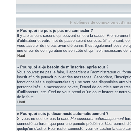
Problèmes de connexion et d’insc
» Pourquoi ne puis-je pas me connecter ?
Il y a plusieurs raisons qui peuvent en être la cause. Premièremen
d’utilisateur et votre mot de passe soient corrects. S’ils le sont, co
vous assurer de ne pas avoir été banni. Il est également possible que
une erreur de configuration de son côté et qu’il soit nécessaire de la
Haut
» Pourquoi ai-je besoin de m’inscrire, après tout ?
Vous pouvez ne pas le faire, il appartient à l’administrateur du fo
inscrit afin de pouvoir publier des messages. Cependant, l’inscrip
fonctionnalités supplémentaires qui ne sont pas disponibles aux vi
personnalisés, la messagerie privée, l’envoi de courriels aux autres
d’utilisateurs, etc. Ceci ne vous prend qu’un court instant et no
de le faire.
Haut
» Pourquoi suis-je déconnecté automatiquement ?
Si vous ne cochez pas la case
Me connecter automatiquement
lors
connecté au forum que pour une période prédéfinie. Ceci permet d’év
quelqu’un d’autre. Pour rester connecté, veuillez cocher la case co