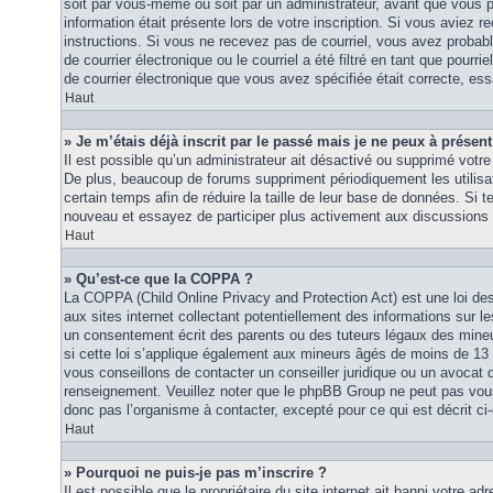
soit par vous-même ou soit par un administrateur, avant que vous p
information était présente lors de votre inscription. Si vous aviez re
instructions. Si vous ne recevez pas de courriel, vous avez proba
de courrier électronique ou le courriel a été filtré en tant que pourri
de courrier électronique que vous avez spécifiée était correcte, es
Haut
» Je m’étais déjà inscrit par le passé mais je ne peux à présen
Il est possible qu’un administrateur ait désactivé ou supprimé vot
De plus, beaucoup de forums suppriment périodiquement les utilisat
certain temps afin de réduire la taille de leur base de données. Si te
nouveau et essayez de participer plus activement aux discussions 
Haut
» Qu’est-ce que la COPPA ?
La COPPA (Child Online Privacy and Protection Act) est une loi d
aux sites internet collectant potentiellement des informations sur
un consentement écrit des parents ou des tuteurs légaux des mine
si cette loi s’applique également aux mineurs âgés de moins de 13 
vous conseillons de contacter un conseiller juridique ou un avocat q
renseignement. Veuillez noter que le phpBB Group ne peut pas vous 
donc pas l’organisme à contacter, excepté pour ce qui est décrit ci
Haut
» Pourquoi ne puis-je pas m’inscrire ?
Il est possible que le propriétaire du site internet ait banni votre adr