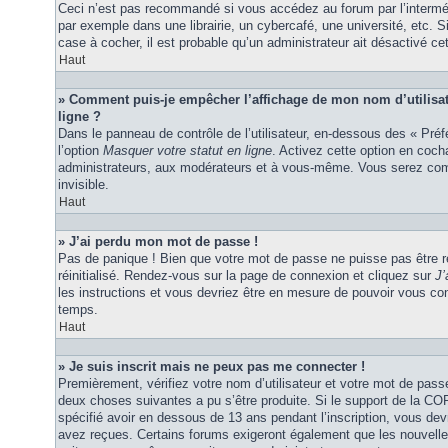
Ceci n’est pas recommandé si vous accédez au forum par l’interméd
par exemple dans une librairie, un cybercafé, une université, etc. S
case à cocher, il est probable qu’un administrateur ait désactivé cet
Haut
» Comment puis-je empêcher l’affichage de mon nom d’utilisateu
ligne ?
Dans le panneau de contrôle de l’utilisateur, en-dessous des « Pré
l’option
Masquer votre statut en ligne
. Activez cette option en coc
administrateurs, aux modérateurs et à vous-même. Vous serez comp
invisible.
Haut
» J’ai perdu mon mot de passe !
Pas de panique ! Bien que votre mot de passe ne puisse pas être ré
réinitialisé. Rendez-vous sur la page de connexion et cliquez sur
J’
les instructions et vous devriez être en mesure de pouvoir vous c
temps.
Haut
» Je suis inscrit mais ne peux pas me connecter !
Premièrement, vérifiez votre nom d’utilisateur et votre mot de passe
deux choses suivantes a pu s’être produite. Si le support de la C
spécifié avoir en dessous de 13 ans pendant l’inscription, vous dev
avez reçues. Certains forums exigeront également que les nouvelles