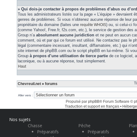
» Qui dois-je contacter à propos de problèmes d’abus ou d’ord
Tous les administrateurs listés sur la page « L’équipe » devraient ê
genres de problèmes. Si vous n’obtenez aucune réponse de leur part
propriétaire du domaine (faites une
) ou, si celui-ci 
requête WHOIS
(comme Yahoo!, Free.fr, f2s.com, etc.), le service de gestion des 
Group n’a
absolument aucune juridiction
et ne peut en aucun ca
comment, où et par qui ce forum est utilisé. Ne contactez pas le 
légal (commentaire incessant, insultant, diffamatoire, etc.) qui n’on
site internet de phpBB.com ou le script phpBB en lui-même. Si vo
Group
à propos d’une utilisation de tierce partie
de ce logiciel,
laconique, ou à aucune réponse, tout simplement.
Haut
T
Chevreuil.net
»
forums
Aller vers :
Propulsé par
phpBB
® Forum Software © 
Traduction et support en français
•
Héberge
Nos sujets
Chasse
Pêche
Plan
Préparatifs
Préparatifs