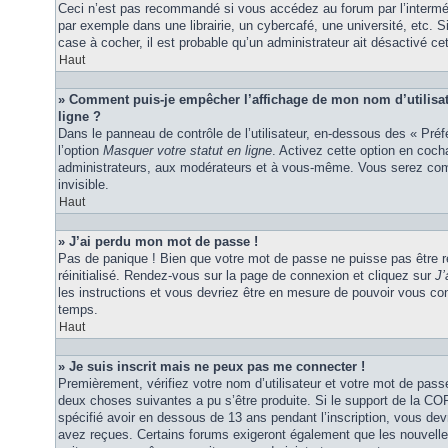
Ceci n’est pas recommandé si vous accédez au forum par l’interméd
par exemple dans une librairie, un cybercafé, une université, etc. S
case à cocher, il est probable qu’un administrateur ait désactivé cet
Haut
» Comment puis-je empêcher l’affichage de mon nom d’utilisateu
ligne ?
Dans le panneau de contrôle de l’utilisateur, en-dessous des « Pré
l’option
Masquer votre statut en ligne
. Activez cette option en coc
administrateurs, aux modérateurs et à vous-même. Vous serez comp
invisible.
Haut
» J’ai perdu mon mot de passe !
Pas de panique ! Bien que votre mot de passe ne puisse pas être ré
réinitialisé. Rendez-vous sur la page de connexion et cliquez sur
J’
les instructions et vous devriez être en mesure de pouvoir vous c
temps.
Haut
» Je suis inscrit mais ne peux pas me connecter !
Premièrement, vérifiez votre nom d’utilisateur et votre mot de passe
deux choses suivantes a pu s’être produite. Si le support de la C
spécifié avoir en dessous de 13 ans pendant l’inscription, vous dev
avez reçues. Certains forums exigeront également que les nouvelles