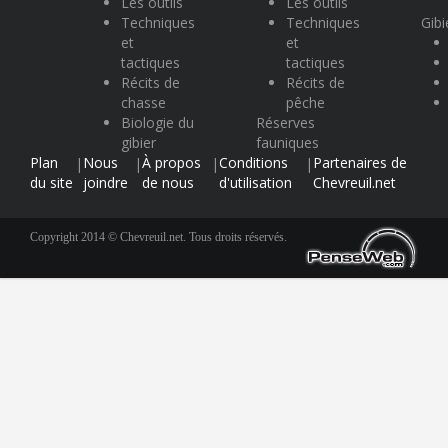
Les outils
Les outils
Techniques
Techniques
Gibi
et
et
tactiques
tactiques
Récits de
Récits de
chasse
pêche
Biologie du
Réserves
gibier
fauniques
Plan
Nous
À propos
Conditions
Partenaires de
|
|
|
|
du site
joindre
de nous
d'utilisation
Chevreuil.net
Copyright 2014 © Chevreuil.net. Tous droits réservés.