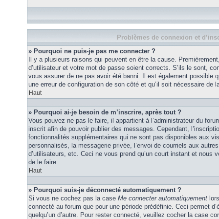
Problèmes de connexion et d’insc
» Pourquoi ne puis-je pas me connecter ?
Il y a plusieurs raisons qui peuvent en être la cause. Premièremen
d’utilisateur et votre mot de passe soient corrects. S’ils le sont, co
vous assurer de ne pas avoir été banni. Il est également possible que
une erreur de configuration de son côté et qu’il soit nécessaire de la
Haut
» Pourquoi ai-je besoin de m’inscrire, après tout ?
Vous pouvez ne pas le faire, il appartient à l’administrateur du fo
inscrit afin de pouvoir publier des messages. Cependant, l’inscrip
fonctionnalités supplémentaires qui ne sont pas disponibles aux vi
personnalisés, la messagerie privée, l’envoi de courriels aux autres
d’utilisateurs, etc. Ceci ne vous prend qu’un court instant et no
de le faire.
Haut
» Pourquoi suis-je déconnecté automatiquement ?
Si vous ne cochez pas la case
Me connecter automatiquement
lors
connecté au forum que pour une période prédéfinie. Ceci permet d’év
quelqu’un d’autre. Pour rester connecté, veuillez cocher la case co