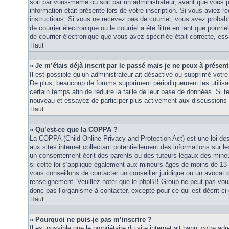
soit par vous-même ou soit par un administrateur, avant que vous p
information était présente lors de votre inscription. Si vous aviez re
instructions. Si vous ne recevez pas de courriel, vous avez proba
de courrier électronique ou le courriel a été filtré en tant que pourri
de courrier électronique que vous avez spécifiée était correcte, es
Haut
» Je m’étais déjà inscrit par le passé mais je ne peux à présen
Il est possible qu’un administrateur ait désactivé ou supprimé vot
De plus, beaucoup de forums suppriment périodiquement les utilisat
certain temps afin de réduire la taille de leur base de données. Si te
nouveau et essayez de participer plus activement aux discussions 
Haut
» Qu’est-ce que la COPPA ?
La COPPA (Child Online Privacy and Protection Act) est une loi d
aux sites internet collectant potentiellement des informations sur
un consentement écrit des parents ou des tuteurs légaux des mine
si cette loi s’applique également aux mineurs âgés de moins de 13 
vous conseillons de contacter un conseiller juridique ou un avocat q
renseignement. Veuillez noter que le phpBB Group ne peut pas vous 
donc pas l’organisme à contacter, excepté pour ce qui est décrit ci
Haut
» Pourquoi ne puis-je pas m’inscrire ?
Il est possible que le propriétaire du site internet ait banni votre adr