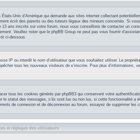
 États-Unis d’Amérique qui demande aux sites internet collectant potentielle
ment écrit des parents ou des tuteurs légaux des mineurs concernés. Si vou
 13 ans inscrits sur votre forum, nous vous conseillons de contacter un conse
nement. Veuillez noter que le phpBB Group ne peut pas vous fournir d’assistan
rit ci-dessous.
resse IP ou interdit le nom d’utilisateur que vous souhaitez utiliser. Le propriét
pêcher tous les nouveaux visiteurs de s’inscrire. Pour plus d’informations, ve
acer tous les cookies générés par phpBB3 qui conservent votre authentificatio
le statut des messages, s’ils sont lus ou non lus, si cette fonctionnalité a é
currents de connexion et de déconnexion au forum, essayez de supprimer les c
es et réglages des utilisateurs