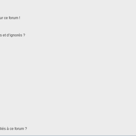
ur ce forum !
s et d’ignorés ?
liés à ce forum ?