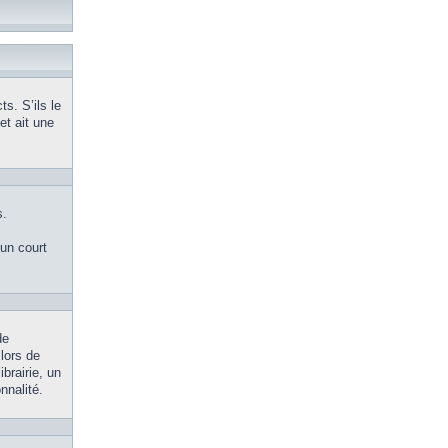
s. S’ils le
et ait une
s.
’un court
de
 lors de
brairie, un
nnalité.