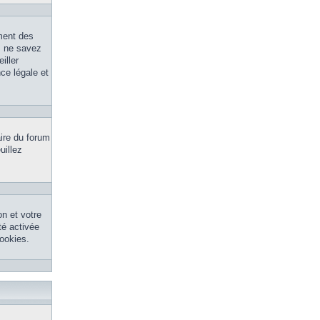
ment des
s ne savez
iller
ce légale et
aire du forum
uillez
n et votre
té activée
ookies.