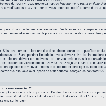
férences du forum », vous trouverez l’option
Masquer votre statut en ligne
. Ac
rs, aux modérateurs et à vous-même. Vous serez compté(e) comme étant un uti
upéré, il peut facilement être réinitialisé. Rendez-vous sur la page de conne
 et vous devriez être en mesure de pouvoir vous connecter de nouveau dans p
. S’ils sont corrects, alors une des deux choses suivantes a pu s’être produit
dessous de 13 ans pendant l’inscription, vous devrez suivre les instructions
 inscriptions doivent être activées, soit par vous-même ou soit par un admini
présente lors de votre inscription. Si vous aviez reçu un courriel, consultez l
ement spécifié une mauvaise adresse de courrier électronique ou le courriel a 
 électronique que vous avez spécifiée était correcte, essayez de contacter un
t plus me connecter ?!
tre compte pour une quelconque raison. De plus, beaucoup de forums supprime
in temps afin de réduire la taille de leur base de données. Si tel était le cas, 
ssions sur le forum.