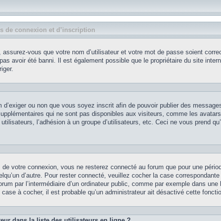
 de connexion et d’inscription
 assurez-vous que votre nom d’utilisateur et votre mot de passe soient correct
as avoir été banni. Il est également possible que le propriétaire du site intern
iger.
rum d’exiger ou non que vous soyez inscrit afin de pouvoir publier des message
supplémentaires qui ne sont pas disponibles aux visiteurs, comme les avatars
utilisateurs, l’adhésion à un groupe d’utilisateurs, etc. Ceci ne vous prend qu
s de votre connexion, vous ne resterez connecté au forum que pour une pério
uelqu’un d’autre. Pour rester connecté, veuillez cocher la case correspondante
um par l’intermédiaire d’un ordinateur public, comme par exemple dans une li
 case à cocher, il est probable qu’un administrateur ait désactivé cette fonctio
r dans la liste des utilisateurs en ligne ?