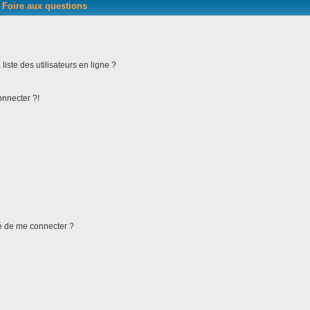
Foire aux questions
iste des utilisateurs en ligne ?
onnecter ?!
ndé de me connecter ?