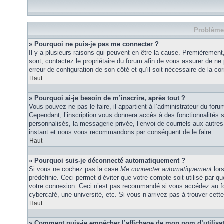
Problèmes
» Pourquoi ne puis-je pas me connecter ?
Il y a plusieurs raisons qui peuvent en être la cause. Premièrement,
sont, contactez le propriétaire du forum afin de vous assurer de ne p
erreur de configuration de son côté et qu’il soit nécessaire de la corr
Haut
» Pourquoi ai-je besoin de m’inscrire, après tout ?
Vous pouvez ne pas le faire, il appartient à l’administrateur du fo
Cependant, l’inscription vous donnera accès à des fonctionnalités 
personnalisés, la messagerie privée, l’envoi de courriels aux autres 
instant et nous vous recommandons par conséquent de le faire.
Haut
» Pourquoi suis-je déconnecté automatiquement ?
Si vous ne cochez pas la case
Me connecter automatiquement
lor
prédéfinie. Ceci permet d’éviter que votre compte soit utilisé par q
votre connexion. Ceci n’est pas recommandé si vous accédez au for
cybercafé, une université, etc. Si vous n’arrivez pas à trouver cette
Haut
» Comment puis-je empêcher l’affichage de mon nom d’utilisateu