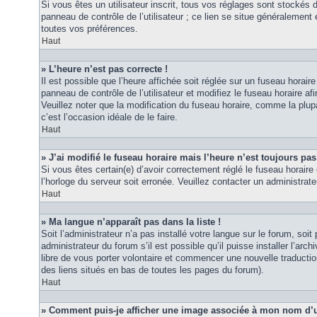
Si vous êtes un utilisateur inscrit, tous vos réglages sont stockés
panneau de contrôle de l’utilisateur ; ce lien se situe généraleme
toutes vos préférences.
Haut
» L’heure n’est pas correcte !
Il est possible que l’heure affichée soit réglée sur un fuseau horaire
panneau de contrôle de l’utilisateur et modifiez le fuseau horaire 
Veuillez noter que la modification du fuseau horaire, comme la plupar
c’est l’occasion idéale de le faire.
Haut
» J’ai modifié le fuseau horaire mais l’heure n’est toujours pas
Si vous êtes certain(e) d’avoir correctement réglé le fuseau horaire 
l’horloge du serveur soit erronée. Veuillez contacter un administra
Haut
» Ma langue n’apparaît pas dans la liste !
Soit l’administrateur n’a pas installé votre langue sur le forum, so
administrateur du forum s’il est possible qu’il puisse installer l’ar
libre de vous porter volontaire et commencer une nouvelle traduction
des liens situés en bas de toutes les pages du forum).
Haut
» Comment puis-je afficher une image associée à mon nom d’ut