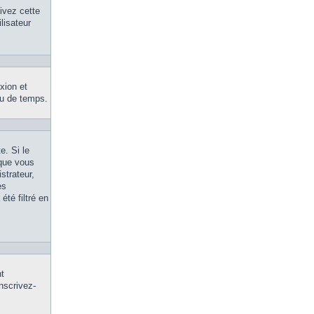
tivez cette
lisateur
xion et
eu de temps.
e. Si le
 que vous
strateur,
es
été filtré en
nt
inscrivez-