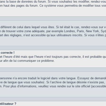
 dans la base de données du forum. Si vous souhaitez les modifier, rendez-vou
nt en haut des pages du forum. Ce système vous permettra de modifier tous vos
 différent de celui dans lequel vous êtes. Si tel était le cas, rendez-vous sur v
afin de trouver votre zone adéquate, par exemple Londres, Paris, New York, Syd
t des réglages, n’est accessible qu’aux utilisateurs inscrits. Si vous n’êtes p
 correcte !
et l’heure d’été mais que l’heure n’est toujours pas correcte, il est probable qu
teur afin de lui communiquer ce problème.
it personne n’a encore traduit le logiciel dans votre langue. Essayez de demand
chive de langue que vous souhaitez. Si l’archive de langue désirée n’existe pas
. Pour plus d’informations, veuillez vous rendre sur le site officiel (accessib
ilisateur ?