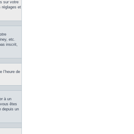
s sur votre
 réglages et
otre
ney, etc.
as inscrit,
e l’heure de
er à un
, vous êtes
le depuis un