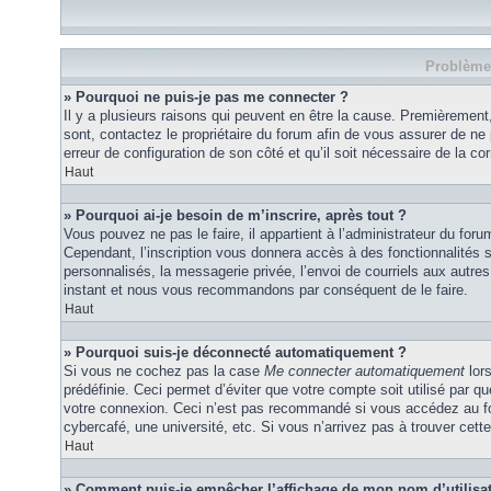
Problèmes
» Pourquoi ne puis-je pas me connecter ?
Il y a plusieurs raisons qui peuvent en être la cause. Premièrement,
sont, contactez le propriétaire du forum afin de vous assurer de ne p
erreur de configuration de son côté et qu’il soit nécessaire de la corr
Haut
» Pourquoi ai-je besoin de m’inscrire, après tout ?
Vous pouvez ne pas le faire, il appartient à l’administrateur du fo
Cependant, l’inscription vous donnera accès à des fonctionnalités 
personnalisés, la messagerie privée, l’envoi de courriels aux autres 
instant et nous vous recommandons par conséquent de le faire.
Haut
» Pourquoi suis-je déconnecté automatiquement ?
Si vous ne cochez pas la case
Me connecter automatiquement
lor
prédéfinie. Ceci permet d’éviter que votre compte soit utilisé par q
votre connexion. Ceci n’est pas recommandé si vous accédez au for
cybercafé, une université, etc. Si vous n’arrivez pas à trouver cette
Haut
» Comment puis-je empêcher l’affichage de mon nom d’utilisateu