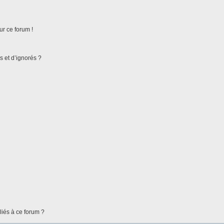
ur ce forum !
s et d’ignorés ?
liés à ce forum ?