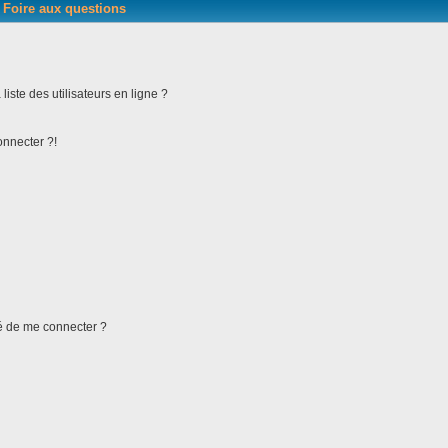
Foire aux questions
iste des utilisateurs en ligne ?
onnecter ?!
ndé de me connecter ?