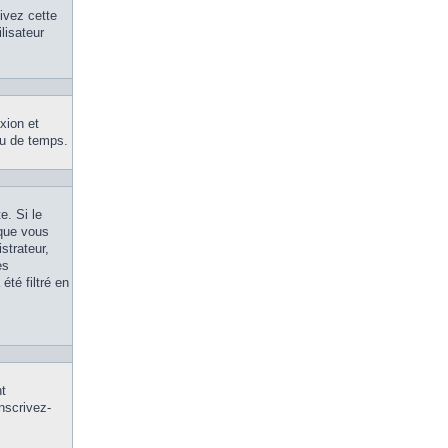
tivez cette
lisateur
xion et
eu de temps.
e. Si le
 que vous
strateur,
es
été filtré en
nt
inscrivez-