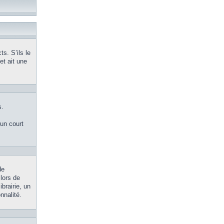
s. S’ils le
et ait une
s.
’un court
de
 lors de
brairie, un
nnalité.