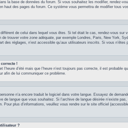
 dans la base de données du forum. Si vous souhaitez les modifier, rendez-vou
nt en haut des pages du forum. Ce système vous permettra de modifier tous vos
 différent de celui dans lequel vous êtes. Si tel était le cas, rendez-vous sur v
afin de trouver votre zone adéquate, par exemple Londres, Paris, New York, Syd
t des réglages, n’est accessible qu’aux utilisateurs inscrits. Si vous n’êtes p
 correcte !
et l’heure d’été mais que l’heure n’est toujours pas correcte, il est probable qu
teur afin de lui communiquer ce problème.
it personne n’a encore traduit le logiciel dans votre langue. Essayez de demand
chive de langue que vous souhaitez. Si l’archive de langue désirée n’existe pas
. Pour plus d’informations, veuillez vous rendre sur le site officiel (accessib
ilisateur ?