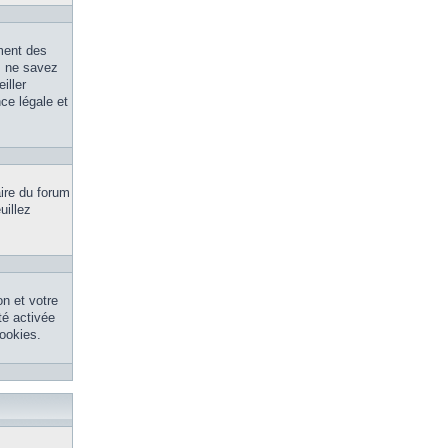
ment des
s ne savez
iller
ce légale et
aire du forum
uillez
n et votre
té activée
ookies.