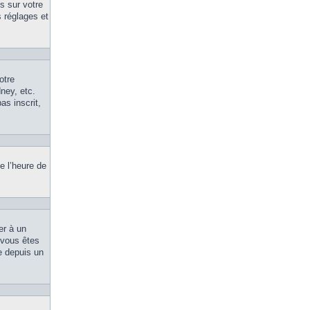
s sur votre
 réglages et
otre
ney, etc.
as inscrit,
e l’heure de
er à un
, vous êtes
le depuis un