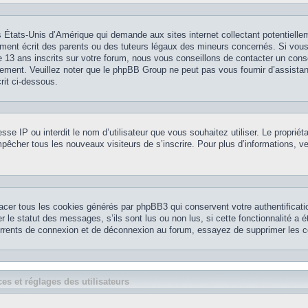
 États-Unis d’Amérique qui demande aux sites internet collectant potentielle
ment écrit des parents ou des tuteurs légaux des mineurs concernés. Si vou
 13 ans inscrits sur votre forum, nous vous conseillons de contacter un conse
nement. Veuillez noter que le phpBB Group ne peut pas vous fournir d’assistan
rit ci-dessous.
resse IP ou interdit le nom d’utilisateur que vous souhaitez utiliser. Le propriét
pêcher tous les nouveaux visiteurs de s’inscrire. Pour plus d’informations, ve
acer tous les cookies générés par phpBB3 qui conservent votre authentificatio
le statut des messages, s’ils sont lus ou non lus, si cette fonctionnalité a é
currents de connexion et de déconnexion au forum, essayez de supprimer les c
es et réglages des utilisateurs