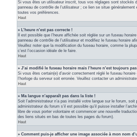
Si vous êtes un utilisateur inscrit, tous vos réglages sont stockés
panneau de contrôle de l’utilisateur ; ce lien se situe généraleme
toutes vos préférences.
Haut
» L’heure n’est pas correcte !
Il est possible que l’heure affichée soit réglée sur un fuseau horaire
panneau de contrôle de l’utilisateur et modifiez le fuseau horaire 
Veuillez noter que la modification du fuseau horaire, comme la plupar
c’est l’occasion idéale de le faire.
Haut
» J’ai modifié le fuseau horaire mais l’heure n’est toujours pas
Si vous êtes certain(e) d’avoir correctement réglé le fuseau horaire 
l’horloge du serveur soit erronée. Veuillez contacter un administra
Haut
» Ma langue n’apparaît pas dans la liste !
Soit l’administrateur n’a pas installé votre langue sur le forum, so
administrateur du forum s’il est possible qu’il puisse installer l’ar
libre de vous porter volontaire et commencer une nouvelle traduction
des liens situés en bas de toutes les pages du forum).
Haut
» Comment puis-je afficher une image associée à mon nom d’ut