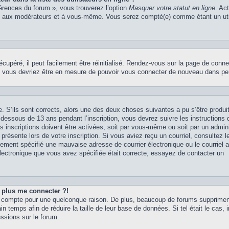
férences du forum », vous trouverez l’option
Masquer votre statut en ligne
. Ac
rs, aux modérateurs et à vous-même. Vous serez compté(e) comme étant un uti
upéré, il peut facilement être réinitialisé. Rendez-vous sur la page de conne
 et vous devriez être en mesure de pouvoir vous connecter de nouveau dans p
. S’ils sont corrects, alors une des deux choses suivantes a pu s’être produit
dessous de 13 ans pendant l’inscription, vous devrez suivre les instructions
 inscriptions doivent être activées, soit par vous-même ou soit par un admini
présente lors de votre inscription. Si vous aviez reçu un courriel, consultez l
ement spécifié une mauvaise adresse de courrier électronique ou le courriel a 
 électronique que vous avez spécifiée était correcte, essayez de contacter un
t plus me connecter ?!
tre compte pour une quelconque raison. De plus, beaucoup de forums supprime
in temps afin de réduire la taille de leur base de données. Si tel était le cas, 
ssions sur le forum.