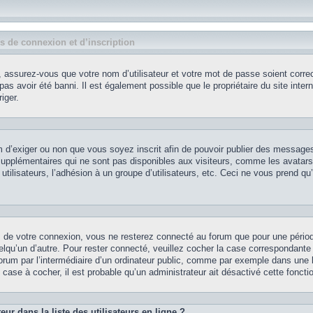
 de connexion et d’inscription
 assurez-vous que votre nom d’utilisateur et votre mot de passe soient correct
as avoir été banni. Il est également possible que le propriétaire du site intern
iger.
rum d’exiger ou non que vous soyez inscrit afin de pouvoir publier des message
supplémentaires qui ne sont pas disponibles aux visiteurs, comme les avatars
utilisateurs, l’adhésion à un groupe d’utilisateurs, etc. Ceci ne vous prend qu
s de votre connexion, vous ne resterez connecté au forum que pour une pério
uelqu’un d’autre. Pour rester connecté, veuillez cocher la case correspondante
um par l’intermédiaire d’un ordinateur public, comme par exemple dans une li
 case à cocher, il est probable qu’un administrateur ait désactivé cette fonctio
r dans la liste des utilisateurs en ligne ?