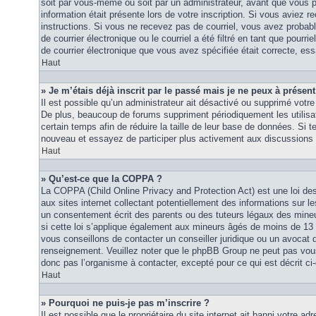
soit par vous-même ou soit par un administrateur, avant que vous p
information était présente lors de votre inscription. Si vous aviez re
instructions. Si vous ne recevez pas de courriel, vous avez proba
de courrier électronique ou le courriel a été filtré en tant que pourri
de courrier électronique que vous avez spécifiée était correcte, es
Haut
» Je m’étais déjà inscrit par le passé mais je ne peux à présen
Il est possible qu’un administrateur ait désactivé ou supprimé vot
De plus, beaucoup de forums suppriment périodiquement les utilisat
certain temps afin de réduire la taille de leur base de données. Si te
nouveau et essayez de participer plus activement aux discussions 
Haut
» Qu’est-ce que la COPPA ?
La COPPA (Child Online Privacy and Protection Act) est une loi d
aux sites internet collectant potentiellement des informations sur
un consentement écrit des parents ou des tuteurs légaux des mine
si cette loi s’applique également aux mineurs âgés de moins de 13 
vous conseillons de contacter un conseiller juridique ou un avocat q
renseignement. Veuillez noter que le phpBB Group ne peut pas vous 
donc pas l’organisme à contacter, excepté pour ce qui est décrit ci
Haut
» Pourquoi ne puis-je pas m’inscrire ?
Il est possible que le propriétaire du site internet ait banni votre adr