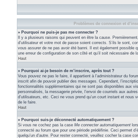
Problèmes de connexion et d’insc
» Pourquoi ne puis-je pas me connecter ?
Il y a plusieurs raisons qui peuvent en être la cause. Premièremen
d’utilisateur et votre mot de passe soient corrects. S’ils le sont, co
vous assurer de ne pas avoir été banni. Il est également possible que
une erreur de configuration de son côté et qu’il soit nécessaire de la
Haut
» Pourquoi ai-je besoin de m’inscrire, après tout ?
Vous pouvez ne pas le faire, il appartient à l’administrateur du fo
inscrit afin de pouvoir publier des messages. Cependant, l’inscrip
fonctionnalités supplémentaires qui ne sont pas disponibles aux vi
personnalisés, la messagerie privée, l’envoi de courriels aux autres
d’utilisateurs, etc. Ceci ne vous prend qu’un court instant et no
de le faire.
Haut
» Pourquoi suis-je déconnecté automatiquement ?
Si vous ne cochez pas la case
Me connecter automatiquement
lors
connecté au forum que pour une période prédéfinie. Ceci permet d’év
quelqu’un d’autre. Pour rester connecté, veuillez cocher la case co