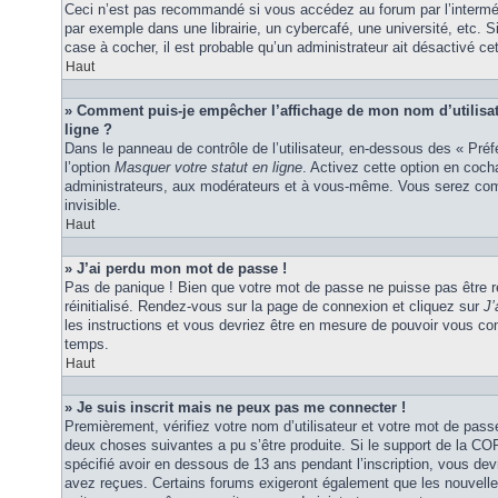
Ceci n’est pas recommandé si vous accédez au forum par l’interméd
par exemple dans une librairie, un cybercafé, une université, etc. S
case à cocher, il est probable qu’un administrateur ait désactivé cet
Haut
» Comment puis-je empêcher l’affichage de mon nom d’utilisateu
ligne ?
Dans le panneau de contrôle de l’utilisateur, en-dessous des « Pré
l’option
Masquer votre statut en ligne
. Activez cette option en coc
administrateurs, aux modérateurs et à vous-même. Vous serez comp
invisible.
Haut
» J’ai perdu mon mot de passe !
Pas de panique ! Bien que votre mot de passe ne puisse pas être ré
réinitialisé. Rendez-vous sur la page de connexion et cliquez sur
J’
les instructions et vous devriez être en mesure de pouvoir vous c
temps.
Haut
» Je suis inscrit mais ne peux pas me connecter !
Premièrement, vérifiez votre nom d’utilisateur et votre mot de passe
deux choses suivantes a pu s’être produite. Si le support de la C
spécifié avoir en dessous de 13 ans pendant l’inscription, vous dev
avez reçues. Certains forums exigeront également que les nouvelles