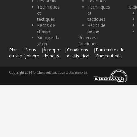
Les outils
Les outils
Techniques
Techniques
Gibi
et
et
tactiques
tactiques
Récits de
Récits de
chasse
pêche
Biologie du
Réserves
gibier
fauniques
Plan
Nous
À propos
Conditions
Partenaires de
|
|
|
|
du site
joindre
de nous
d'utilisation
Chevreuil.net
Copyright 2014 © Chevreuil.net. Tous droits réservés.