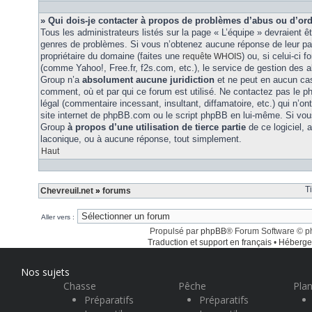
» Qui dois-je contacter à propos de problèmes d’abus ou d’ord
Tous les administrateurs listés sur la page « L’équipe » devraient ê
genres de problèmes. Si vous n’obtenez aucune réponse de leur part
propriétaire du domaine (faites une
) ou, si celui-ci 
requête WHOIS
(comme Yahoo!, Free.fr, f2s.com, etc.), le service de gestion des 
Group n’a
absolument aucune juridiction
et ne peut en aucun ca
comment, où et par qui ce forum est utilisé. Ne contactez pas le 
légal (commentaire incessant, insultant, diffamatoire, etc.) qui n’on
site internet de phpBB.com ou le script phpBB en lui-même. Si vo
Group
à propos d’une utilisation de tierce partie
de ce logiciel,
laconique, ou à aucune réponse, tout simplement.
Haut
T
Chevreuil.net
»
forums
Aller vers :
Propulsé par
phpBB
® Forum Software © 
Traduction et support en français
•
Héberge
Nos sujets
Chasse
Pêche
Plan
Préparatifs
Préparatifs