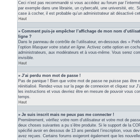
Ceci n’est pas recommandé si vous accédez au forum par l’interméd
par exemple dans une librairie, un cybercafé, une université, etc. S
case à cocher, il est probable qu’un administrateur ait désactivé cet
Haut
» Comment puis-je empêcher l’affichage de mon nom d’utilisateu
ligne ?
Dans le panneau de contrôle de l’utilisateur, en-dessous des « Pré
l’option
Masquer votre statut en ligne
. Activez cette option en coc
administrateurs, aux modérateurs et à vous-même. Vous serez comp
invisible.
Haut
» J’ai perdu mon mot de passe !
Pas de panique ! Bien que votre mot de passe ne puisse pas être ré
réinitialisé. Rendez-vous sur la page de connexion et cliquez sur
J’
les instructions et vous devriez être en mesure de pouvoir vous c
temps.
Haut
» Je suis inscrit mais ne peux pas me connecter !
Premièrement, vérifiez votre nom d’utilisateur et votre mot de passe
deux choses suivantes a pu s’être produite. Si le support de la C
spécifié avoir en dessous de 13 ans pendant l’inscription, vous dev
avez reçues. Certains forums exigeront également que les nouvelles