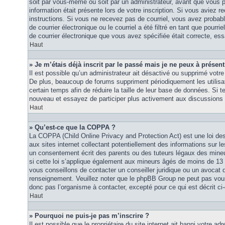
soit par vous-même ou soit par un administrateur, avant que vous p
information était présente lors de votre inscription. Si vous aviez re
instructions. Si vous ne recevez pas de courriel, vous avez proba
de courrier électronique ou le courriel a été filtré en tant que pourri
de courrier électronique que vous avez spécifiée était correcte, es
Haut
» Je m’étais déjà inscrit par le passé mais je ne peux à présen
Il est possible qu’un administrateur ait désactivé ou supprimé vot
De plus, beaucoup de forums suppriment périodiquement les utilisat
certain temps afin de réduire la taille de leur base de données. Si te
nouveau et essayez de participer plus activement aux discussions 
Haut
» Qu’est-ce que la COPPA ?
La COPPA (Child Online Privacy and Protection Act) est une loi d
aux sites internet collectant potentiellement des informations sur
un consentement écrit des parents ou des tuteurs légaux des mine
si cette loi s’applique également aux mineurs âgés de moins de 13 
vous conseillons de contacter un conseiller juridique ou un avocat q
renseignement. Veuillez noter que le phpBB Group ne peut pas vous 
donc pas l’organisme à contacter, excepté pour ce qui est décrit ci
Haut
» Pourquoi ne puis-je pas m’inscrire ?
Il est possible que le propriétaire du site internet ait banni votre adr