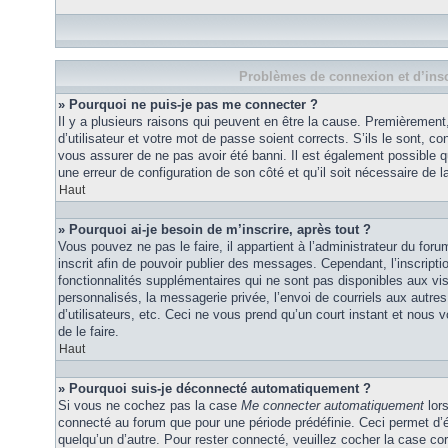
Problèmes de connexion et d’insc
» Pourquoi ne puis-je pas me connecter ?
Il y a plusieurs raisons qui peuvent en être la cause. Premièremen
d’utilisateur et votre mot de passe soient corrects. S’ils le sont, co
vous assurer de ne pas avoir été banni. Il est également possible que
une erreur de configuration de son côté et qu’il soit nécessaire de la
Haut
» Pourquoi ai-je besoin de m’inscrire, après tout ?
Vous pouvez ne pas le faire, il appartient à l’administrateur du fo
inscrit afin de pouvoir publier des messages. Cependant, l’inscrip
fonctionnalités supplémentaires qui ne sont pas disponibles aux vi
personnalisés, la messagerie privée, l’envoi de courriels aux autres
d’utilisateurs, etc. Ceci ne vous prend qu’un court instant et no
de le faire.
Haut
» Pourquoi suis-je déconnecté automatiquement ?
Si vous ne cochez pas la case
Me connecter automatiquement
lors
connecté au forum que pour une période prédéfinie. Ceci permet d’év
quelqu’un d’autre. Pour rester connecté, veuillez cocher la case co