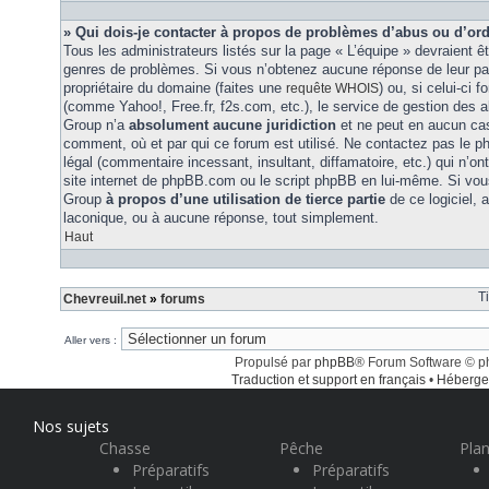
» Qui dois-je contacter à propos de problèmes d’abus ou d’ord
Tous les administrateurs listés sur la page « L’équipe » devraient ê
genres de problèmes. Si vous n’obtenez aucune réponse de leur part
propriétaire du domaine (faites une
) ou, si celui-ci 
requête WHOIS
(comme Yahoo!, Free.fr, f2s.com, etc.), le service de gestion des 
Group n’a
absolument aucune juridiction
et ne peut en aucun ca
comment, où et par qui ce forum est utilisé. Ne contactez pas le 
légal (commentaire incessant, insultant, diffamatoire, etc.) qui n’on
site internet de phpBB.com ou le script phpBB en lui-même. Si vo
Group
à propos d’une utilisation de tierce partie
de ce logiciel,
laconique, ou à aucune réponse, tout simplement.
Haut
T
Chevreuil.net
»
forums
Aller vers :
Propulsé par
phpBB
® Forum Software © 
Traduction et support en français
•
Héberge
Nos sujets
Chasse
Pêche
Plan
Préparatifs
Préparatifs