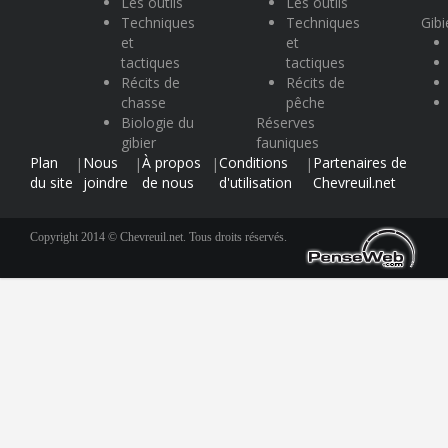
Les outils
Les outils
Techniques
Techniques
Gibi
et
et
tactiques
tactiques
Récits de
Récits de
chasse
pêche
Biologie du
Réserves
gibier
fauniques
Plan
Nous
À propos
Conditions
Partenaires de
|
|
|
|
du site
joindre
de nous
d'utilisation
Chevreuil.net
Copyright 2014 © Chevreuil.net. Tous droits réservés.