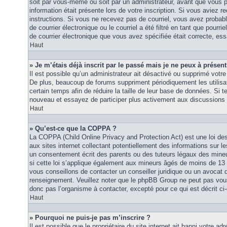
soit par vous-même ou soit par un administrateur, avant que vous p
information était présente lors de votre inscription. Si vous aviez re
instructions. Si vous ne recevez pas de courriel, vous avez proba
de courrier électronique ou le courriel a été filtré en tant que pourri
de courrier électronique que vous avez spécifiée était correcte, es
Haut
» Je m’étais déjà inscrit par le passé mais je ne peux à présen
Il est possible qu’un administrateur ait désactivé ou supprimé vot
De plus, beaucoup de forums suppriment périodiquement les utilisat
certain temps afin de réduire la taille de leur base de données. Si te
nouveau et essayez de participer plus activement aux discussions 
Haut
» Qu’est-ce que la COPPA ?
La COPPA (Child Online Privacy and Protection Act) est une loi d
aux sites internet collectant potentiellement des informations sur
un consentement écrit des parents ou des tuteurs légaux des mine
si cette loi s’applique également aux mineurs âgés de moins de 13 
vous conseillons de contacter un conseiller juridique ou un avocat q
renseignement. Veuillez noter que le phpBB Group ne peut pas vous 
donc pas l’organisme à contacter, excepté pour ce qui est décrit ci
Haut
» Pourquoi ne puis-je pas m’inscrire ?
Il est possible que le propriétaire du site internet ait banni votre adr