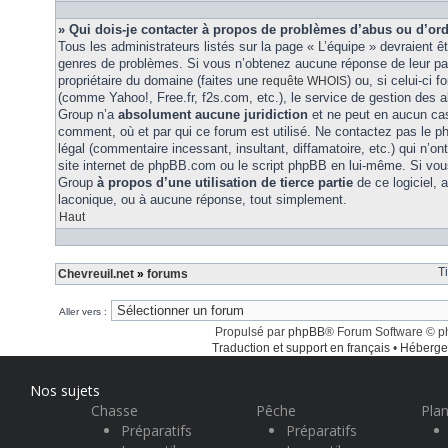
» Qui dois-je contacter à propos de problèmes d’abus ou d’ord
Tous les administrateurs listés sur la page « L’équipe » devraient ê
genres de problèmes. Si vous n’obtenez aucune réponse de leur part
propriétaire du domaine (faites une
) ou, si celui-ci 
requête WHOIS
(comme Yahoo!, Free.fr, f2s.com, etc.), le service de gestion des 
Group n’a
absolument aucune juridiction
et ne peut en aucun ca
comment, où et par qui ce forum est utilisé. Ne contactez pas le 
légal (commentaire incessant, insultant, diffamatoire, etc.) qui n’on
site internet de phpBB.com ou le script phpBB en lui-même. Si vo
Group
à propos d’une utilisation de tierce partie
de ce logiciel,
laconique, ou à aucune réponse, tout simplement.
Haut
T
Chevreuil.net
»
forums
Aller vers :
Propulsé par
phpBB
® Forum Software © 
Traduction et support en français
•
Héberge
Nos sujets
Chasse
Pêche
Plan
Préparatifs
Préparatifs