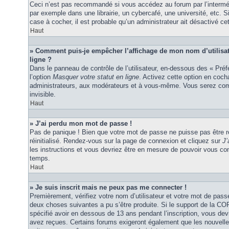
Ceci n’est pas recommandé si vous accédez au forum par l’interméd
par exemple dans une librairie, un cybercafé, une université, etc. S
case à cocher, il est probable qu’un administrateur ait désactivé cet
Haut
» Comment puis-je empêcher l’affichage de mon nom d’utilisateu
ligne ?
Dans le panneau de contrôle de l’utilisateur, en-dessous des « Pré
l’option
Masquer votre statut en ligne
. Activez cette option en coc
administrateurs, aux modérateurs et à vous-même. Vous serez comp
invisible.
Haut
» J’ai perdu mon mot de passe !
Pas de panique ! Bien que votre mot de passe ne puisse pas être ré
réinitialisé. Rendez-vous sur la page de connexion et cliquez sur
J’
les instructions et vous devriez être en mesure de pouvoir vous c
temps.
Haut
» Je suis inscrit mais ne peux pas me connecter !
Premièrement, vérifiez votre nom d’utilisateur et votre mot de passe
deux choses suivantes a pu s’être produite. Si le support de la C
spécifié avoir en dessous de 13 ans pendant l’inscription, vous dev
avez reçues. Certains forums exigeront également que les nouvelles