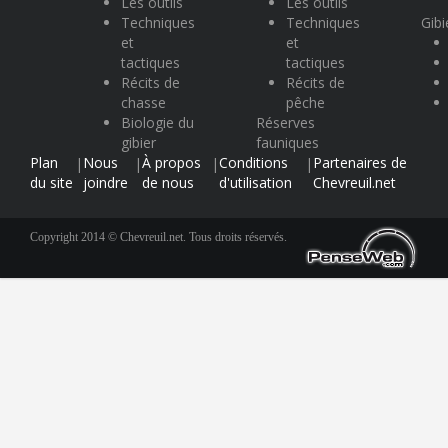
Les outils
Les outils
Techniques
Techniques
Gibi
et
et
tactiques
tactiques
Récits de
Récits de
chasse
pêche
Biologie du
Réserves
gibier
fauniques
Plan
Nous
À propos
Conditions
Partenaires de
|
|
|
|
du site
joindre
de nous
d'utilisation
Chevreuil.net
Copyright 2014 © Chevreuil.net. Tous droits réservés.