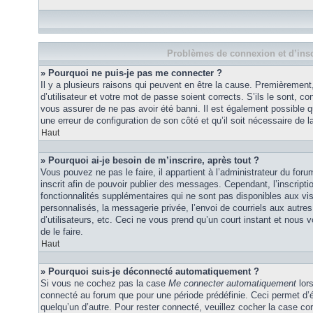
Problèmes de connexion et d’insc
» Pourquoi ne puis-je pas me connecter ?
Il y a plusieurs raisons qui peuvent en être la cause. Premièremen
d’utilisateur et votre mot de passe soient corrects. S’ils le sont, co
vous assurer de ne pas avoir été banni. Il est également possible que
une erreur de configuration de son côté et qu’il soit nécessaire de la
Haut
» Pourquoi ai-je besoin de m’inscrire, après tout ?
Vous pouvez ne pas le faire, il appartient à l’administrateur du fo
inscrit afin de pouvoir publier des messages. Cependant, l’inscrip
fonctionnalités supplémentaires qui ne sont pas disponibles aux vi
personnalisés, la messagerie privée, l’envoi de courriels aux autres
d’utilisateurs, etc. Ceci ne vous prend qu’un court instant et no
de le faire.
Haut
» Pourquoi suis-je déconnecté automatiquement ?
Si vous ne cochez pas la case
Me connecter automatiquement
lors
connecté au forum que pour une période prédéfinie. Ceci permet d’év
quelqu’un d’autre. Pour rester connecté, veuillez cocher la case co