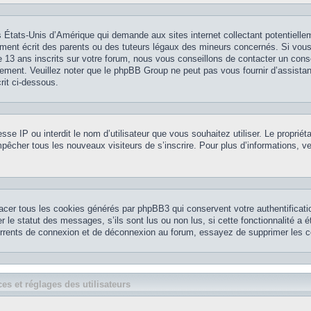
 États-Unis d’Amérique qui demande aux sites internet collectant potentielle
ment écrit des parents ou des tuteurs légaux des mineurs concernés. Si vou
 13 ans inscrits sur votre forum, nous vous conseillons de contacter un conse
nement. Veuillez noter que le phpBB Group ne peut pas vous fournir d’assistan
rit ci-dessous.
resse IP ou interdit le nom d’utilisateur que vous souhaitez utiliser. Le propriét
pêcher tous les nouveaux visiteurs de s’inscrire. Pour plus d’informations, ve
acer tous les cookies générés par phpBB3 qui conservent votre authentificatio
le statut des messages, s’ils sont lus ou non lus, si cette fonctionnalité a é
currents de connexion et de déconnexion au forum, essayez de supprimer les c
es et réglages des utilisateurs