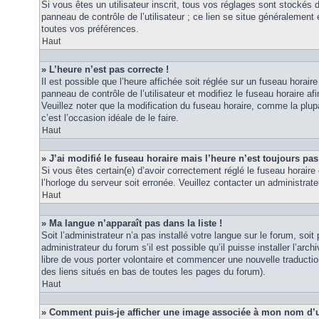
Si vous êtes un utilisateur inscrit, tous vos réglages sont stockés
panneau de contrôle de l’utilisateur ; ce lien se situe généraleme
toutes vos préférences.
Haut
» L’heure n’est pas correcte !
Il est possible que l’heure affichée soit réglée sur un fuseau horaire
panneau de contrôle de l’utilisateur et modifiez le fuseau horaire 
Veuillez noter que la modification du fuseau horaire, comme la plupar
c’est l’occasion idéale de le faire.
Haut
» J’ai modifié le fuseau horaire mais l’heure n’est toujours pas
Si vous êtes certain(e) d’avoir correctement réglé le fuseau horaire 
l’horloge du serveur soit erronée. Veuillez contacter un administra
Haut
» Ma langue n’apparaît pas dans la liste !
Soit l’administrateur n’a pas installé votre langue sur le forum, so
administrateur du forum s’il est possible qu’il puisse installer l’ar
libre de vous porter volontaire et commencer une nouvelle traduction
des liens situés en bas de toutes les pages du forum).
Haut
» Comment puis-je afficher une image associée à mon nom d’ut