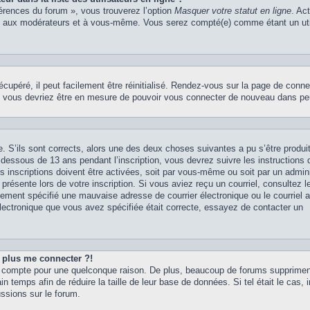
férences du forum », vous trouverez l’option
Masquer votre statut en ligne
. Ac
rs, aux modérateurs et à vous-même. Vous serez compté(e) comme étant un uti
upéré, il peut facilement être réinitialisé. Rendez-vous sur la page de conne
 et vous devriez être en mesure de pouvoir vous connecter de nouveau dans p
. S’ils sont corrects, alors une des deux choses suivantes a pu s’être produit
dessous de 13 ans pendant l’inscription, vous devrez suivre les instructions
 inscriptions doivent être activées, soit par vous-même ou soit par un admini
présente lors de votre inscription. Si vous aviez reçu un courriel, consultez l
ement spécifié une mauvaise adresse de courrier électronique ou le courriel a 
 électronique que vous avez spécifiée était correcte, essayez de contacter un
t plus me connecter ?!
tre compte pour une quelconque raison. De plus, beaucoup de forums supprime
in temps afin de réduire la taille de leur base de données. Si tel était le cas, 
ssions sur le forum.