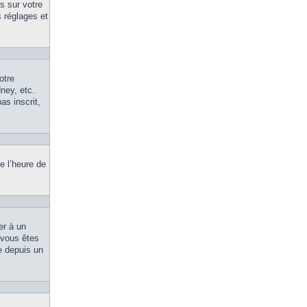
s sur votre
 réglages et
otre
ney, etc.
as inscrit,
e l’heure de
er à un
, vous êtes
le depuis un