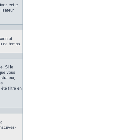
tivez cette
lisateur
xion et
eu de temps.
e. Si le
 que vous
strateur,
es
été filtré en
nt
inscrivez-