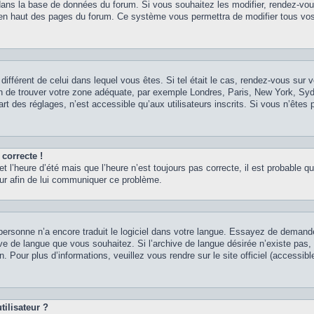
 dans la base de données du forum. Si vous souhaitez les modifier, rendez-vou
nt en haut des pages du forum. Ce système vous permettra de modifier tous vos
 différent de celui dans lequel vous êtes. Si tel était le cas, rendez-vous sur v
afin de trouver votre zone adéquate, par exemple Londres, Paris, New York, Syd
t des réglages, n’est accessible qu’aux utilisateurs inscrits. Si vous n’êtes p
 correcte !
et l’heure d’été mais que l’heure n’est toujours pas correcte, il est probable qu
teur afin de lui communiquer ce problème.
it personne n’a encore traduit le logiciel dans votre langue. Essayez de demand
chive de langue que vous souhaitez. Si l’archive de langue désirée n’existe pas
. Pour plus d’informations, veuillez vous rendre sur le site officiel (accessib
ilisateur ?