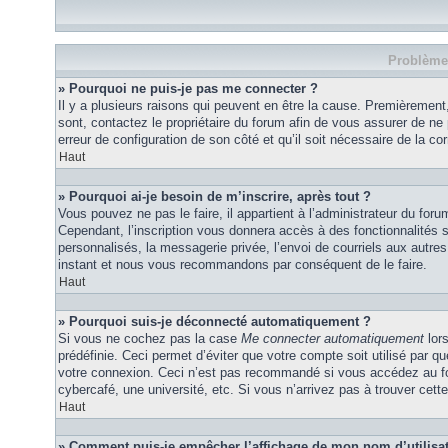
Problèmes
» Pourquoi ne puis-je pas me connecter ?
Il y a plusieurs raisons qui peuvent en être la cause. Premièrement,
sont, contactez le propriétaire du forum afin de vous assurer de ne p
erreur de configuration de son côté et qu’il soit nécessaire de la corr
Haut
» Pourquoi ai-je besoin de m’inscrire, après tout ?
Vous pouvez ne pas le faire, il appartient à l’administrateur du fo
Cependant, l’inscription vous donnera accès à des fonctionnalités 
personnalisés, la messagerie privée, l’envoi de courriels aux autres 
instant et nous vous recommandons par conséquent de le faire.
Haut
» Pourquoi suis-je déconnecté automatiquement ?
Si vous ne cochez pas la case
Me connecter automatiquement
lor
prédéfinie. Ceci permet d’éviter que votre compte soit utilisé par q
votre connexion. Ceci n’est pas recommandé si vous accédez au for
cybercafé, une université, etc. Si vous n’arrivez pas à trouver cette
Haut
» Comment puis-je empêcher l’affichage de mon nom d’utilisateu