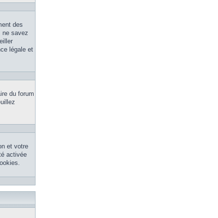
ment des
s ne savez
iller
ce légale et
aire du forum
uillez
n et votre
té activée
ookies.