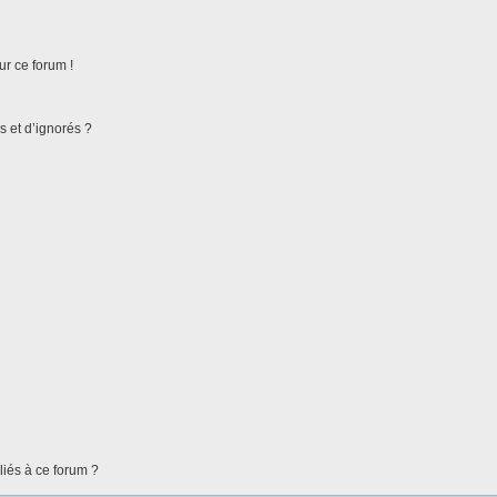
ur ce forum !
s et d’ignorés ?
liés à ce forum ?