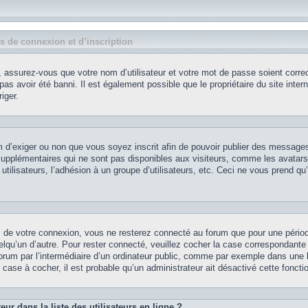
 de connexion et d’inscription
 assurez-vous que votre nom d’utilisateur et votre mot de passe soient correct
as avoir été banni. Il est également possible que le propriétaire du site intern
iger.
rum d’exiger ou non que vous soyez inscrit afin de pouvoir publier des message
supplémentaires qui ne sont pas disponibles aux visiteurs, comme les avatars
utilisateurs, l’adhésion à un groupe d’utilisateurs, etc. Ceci ne vous prend qu
s de votre connexion, vous ne resterez connecté au forum que pour une pério
uelqu’un d’autre. Pour rester connecté, veuillez cocher la case correspondante
um par l’intermédiaire d’un ordinateur public, comme par exemple dans une li
 case à cocher, il est probable qu’un administrateur ait désactivé cette fonctio
r dans la liste des utilisateurs en ligne ?