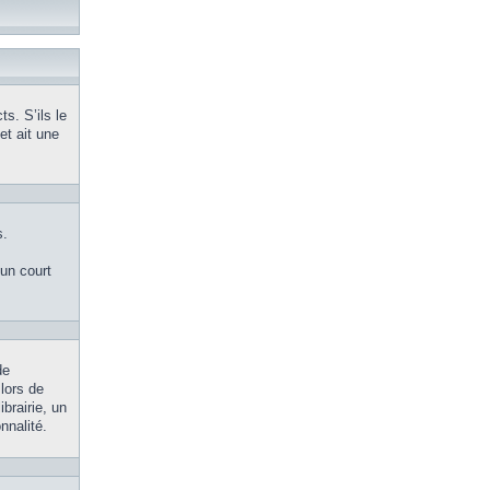
s. S’ils le
et ait une
s.
’un court
de
 lors de
brairie, un
nnalité.