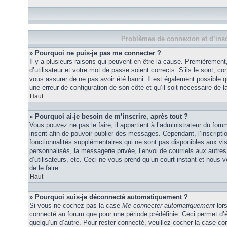
Problèmes de connexion et d’insc
» Pourquoi ne puis-je pas me connecter ?
Il y a plusieurs raisons qui peuvent en être la cause. Premièremen
d’utilisateur et votre mot de passe soient corrects. S’ils le sont, co
vous assurer de ne pas avoir été banni. Il est également possible que
une erreur de configuration de son côté et qu’il soit nécessaire de la
Haut
» Pourquoi ai-je besoin de m’inscrire, après tout ?
Vous pouvez ne pas le faire, il appartient à l’administrateur du fo
inscrit afin de pouvoir publier des messages. Cependant, l’inscrip
fonctionnalités supplémentaires qui ne sont pas disponibles aux vi
personnalisés, la messagerie privée, l’envoi de courriels aux autres
d’utilisateurs, etc. Ceci ne vous prend qu’un court instant et no
de le faire.
Haut
» Pourquoi suis-je déconnecté automatiquement ?
Si vous ne cochez pas la case
Me connecter automatiquement
lors
connecté au forum que pour une période prédéfinie. Ceci permet d’év
quelqu’un d’autre. Pour rester connecté, veuillez cocher la case co