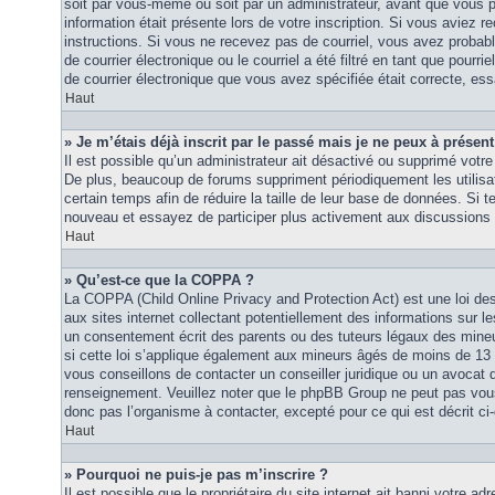
soit par vous-même ou soit par un administrateur, avant que vous p
information était présente lors de votre inscription. Si vous aviez re
instructions. Si vous ne recevez pas de courriel, vous avez proba
de courrier électronique ou le courriel a été filtré en tant que pourri
de courrier électronique que vous avez spécifiée était correcte, es
Haut
» Je m’étais déjà inscrit par le passé mais je ne peux à présen
Il est possible qu’un administrateur ait désactivé ou supprimé vot
De plus, beaucoup de forums suppriment périodiquement les utilisat
certain temps afin de réduire la taille de leur base de données. Si te
nouveau et essayez de participer plus activement aux discussions 
Haut
» Qu’est-ce que la COPPA ?
La COPPA (Child Online Privacy and Protection Act) est une loi d
aux sites internet collectant potentiellement des informations sur
un consentement écrit des parents ou des tuteurs légaux des mine
si cette loi s’applique également aux mineurs âgés de moins de 13 
vous conseillons de contacter un conseiller juridique ou un avocat q
renseignement. Veuillez noter que le phpBB Group ne peut pas vous 
donc pas l’organisme à contacter, excepté pour ce qui est décrit ci
Haut
» Pourquoi ne puis-je pas m’inscrire ?
Il est possible que le propriétaire du site internet ait banni votre adr