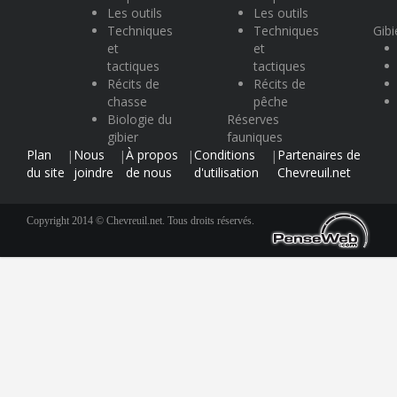
Les outils
Les outils
Techniques
Techniques
Gibi
et
et
tactiques
tactiques
Récits de
Récits de
chasse
pêche
Biologie du
Réserves
gibier
fauniques
Plan
Nous
À propos
Conditions
Partenaires de
|
|
|
|
du site
joindre
de nous
d'utilisation
Chevreuil.net
Copyright 2014 © Chevreuil.net. Tous droits réservés.