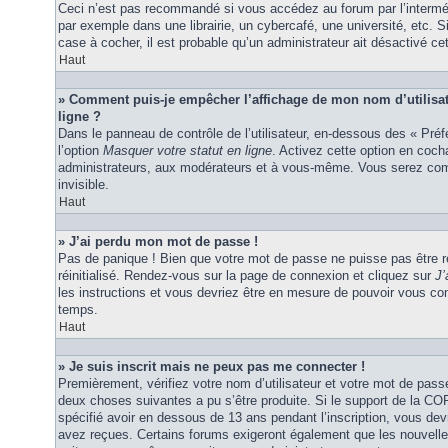
Ceci n’est pas recommandé si vous accédez au forum par l’interméd
par exemple dans une librairie, un cybercafé, une université, etc. S
case à cocher, il est probable qu’un administrateur ait désactivé cet
Haut
» Comment puis-je empêcher l’affichage de mon nom d’utilisateu
ligne ?
Dans le panneau de contrôle de l’utilisateur, en-dessous des « Pré
l’option
Masquer votre statut en ligne
. Activez cette option en coc
administrateurs, aux modérateurs et à vous-même. Vous serez comp
invisible.
Haut
» J’ai perdu mon mot de passe !
Pas de panique ! Bien que votre mot de passe ne puisse pas être ré
réinitialisé. Rendez-vous sur la page de connexion et cliquez sur
J’
les instructions et vous devriez être en mesure de pouvoir vous c
temps.
Haut
» Je suis inscrit mais ne peux pas me connecter !
Premièrement, vérifiez votre nom d’utilisateur et votre mot de passe
deux choses suivantes a pu s’être produite. Si le support de la C
spécifié avoir en dessous de 13 ans pendant l’inscription, vous dev
avez reçues. Certains forums exigeront également que les nouvelles