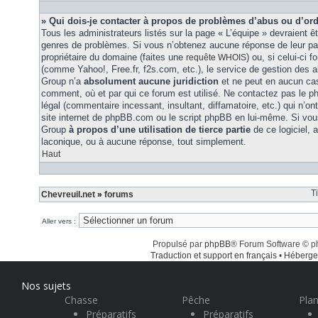
» Qui dois-je contacter à propos de problèmes d’abus ou d’ord
Tous les administrateurs listés sur la page « L’équipe » devraient ê
genres de problèmes. Si vous n’obtenez aucune réponse de leur part
propriétaire du domaine (faites une
) ou, si celui-ci 
requête WHOIS
(comme Yahoo!, Free.fr, f2s.com, etc.), le service de gestion des 
Group n’a
absolument aucune juridiction
et ne peut en aucun ca
comment, où et par qui ce forum est utilisé. Ne contactez pas le 
légal (commentaire incessant, insultant, diffamatoire, etc.) qui n’on
site internet de phpBB.com ou le script phpBB en lui-même. Si vo
Group
à propos d’une utilisation de tierce partie
de ce logiciel,
laconique, ou à aucune réponse, tout simplement.
Haut
T
Chevreuil.net
»
forums
Aller vers :
Propulsé par
phpBB
® Forum Software © 
Traduction et support en français
•
Héberge
Nos sujets
Chasse
Pêche
Plan
Préparatifs
Préparatifs