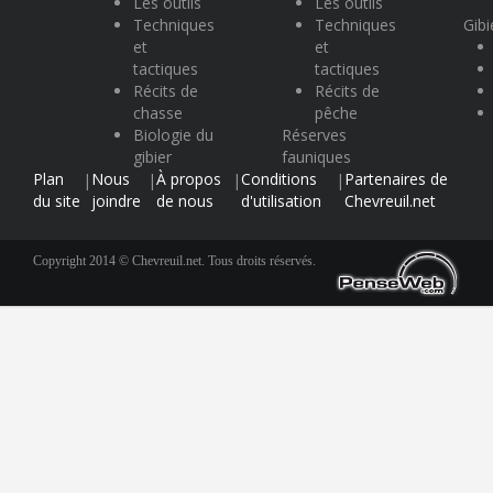
Les outils
Les outils
Techniques
Techniques
Gibi
et
et
tactiques
tactiques
Récits de
Récits de
chasse
pêche
Biologie du
Réserves
gibier
fauniques
Plan
Nous
À propos
Conditions
Partenaires de
|
|
|
|
du site
joindre
de nous
d'utilisation
Chevreuil.net
Copyright 2014 © Chevreuil.net. Tous droits réservés.