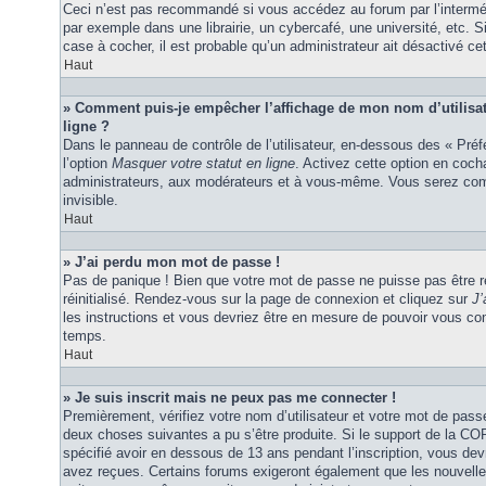
Ceci n’est pas recommandé si vous accédez au forum par l’interméd
par exemple dans une librairie, un cybercafé, une université, etc. S
case à cocher, il est probable qu’un administrateur ait désactivé cet
Haut
» Comment puis-je empêcher l’affichage de mon nom d’utilisateu
ligne ?
Dans le panneau de contrôle de l’utilisateur, en-dessous des « Pré
l’option
Masquer votre statut en ligne
. Activez cette option en coc
administrateurs, aux modérateurs et à vous-même. Vous serez comp
invisible.
Haut
» J’ai perdu mon mot de passe !
Pas de panique ! Bien que votre mot de passe ne puisse pas être ré
réinitialisé. Rendez-vous sur la page de connexion et cliquez sur
J’
les instructions et vous devriez être en mesure de pouvoir vous c
temps.
Haut
» Je suis inscrit mais ne peux pas me connecter !
Premièrement, vérifiez votre nom d’utilisateur et votre mot de passe
deux choses suivantes a pu s’être produite. Si le support de la C
spécifié avoir en dessous de 13 ans pendant l’inscription, vous dev
avez reçues. Certains forums exigeront également que les nouvelles