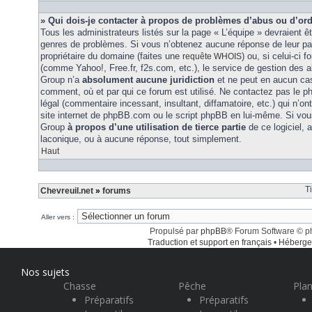
» Qui dois-je contacter à propos de problèmes d’abus ou d’ord
Tous les administrateurs listés sur la page « L’équipe » devraient ê
genres de problèmes. Si vous n’obtenez aucune réponse de leur part
propriétaire du domaine (faites une
) ou, si celui-ci 
requête WHOIS
(comme Yahoo!, Free.fr, f2s.com, etc.), le service de gestion des 
Group n’a
absolument aucune juridiction
et ne peut en aucun ca
comment, où et par qui ce forum est utilisé. Ne contactez pas le 
légal (commentaire incessant, insultant, diffamatoire, etc.) qui n’on
site internet de phpBB.com ou le script phpBB en lui-même. Si vo
Group
à propos d’une utilisation de tierce partie
de ce logiciel,
laconique, ou à aucune réponse, tout simplement.
Haut
T
Chevreuil.net
»
forums
Aller vers :
Propulsé par
phpBB
® Forum Software © 
Traduction et support en français
•
Héberge
Nos sujets
Chasse
Pêche
Plan
Préparatifs
Préparatifs