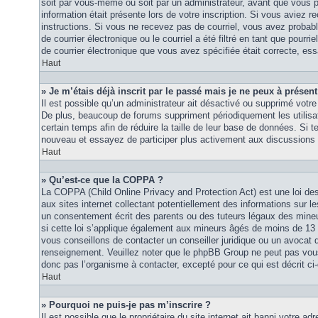
soit par vous-même ou soit par un administrateur, avant que vous p
information était présente lors de votre inscription. Si vous aviez re
instructions. Si vous ne recevez pas de courriel, vous avez proba
de courrier électronique ou le courriel a été filtré en tant que pourri
de courrier électronique que vous avez spécifiée était correcte, es
Haut
» Je m’étais déjà inscrit par le passé mais je ne peux à présen
Il est possible qu’un administrateur ait désactivé ou supprimé vot
De plus, beaucoup de forums suppriment périodiquement les utilisat
certain temps afin de réduire la taille de leur base de données. Si te
nouveau et essayez de participer plus activement aux discussions 
Haut
» Qu’est-ce que la COPPA ?
La COPPA (Child Online Privacy and Protection Act) est une loi d
aux sites internet collectant potentiellement des informations sur
un consentement écrit des parents ou des tuteurs légaux des mine
si cette loi s’applique également aux mineurs âgés de moins de 13 
vous conseillons de contacter un conseiller juridique ou un avocat q
renseignement. Veuillez noter que le phpBB Group ne peut pas vous 
donc pas l’organisme à contacter, excepté pour ce qui est décrit ci
Haut
» Pourquoi ne puis-je pas m’inscrire ?
Il est possible que le propriétaire du site internet ait banni votre adr