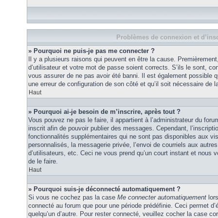
Problèmes de connexion et d’insc
» Pourquoi ne puis-je pas me connecter ?
Il y a plusieurs raisons qui peuvent en être la cause. Premièremen
d’utilisateur et votre mot de passe soient corrects. S’ils le sont, co
vous assurer de ne pas avoir été banni. Il est également possible que
une erreur de configuration de son côté et qu’il soit nécessaire de la
Haut
» Pourquoi ai-je besoin de m’inscrire, après tout ?
Vous pouvez ne pas le faire, il appartient à l’administrateur du fo
inscrit afin de pouvoir publier des messages. Cependant, l’inscrip
fonctionnalités supplémentaires qui ne sont pas disponibles aux vi
personnalisés, la messagerie privée, l’envoi de courriels aux autres
d’utilisateurs, etc. Ceci ne vous prend qu’un court instant et no
de le faire.
Haut
» Pourquoi suis-je déconnecté automatiquement ?
Si vous ne cochez pas la case
Me connecter automatiquement
lors
connecté au forum que pour une période prédéfinie. Ceci permet d’év
quelqu’un d’autre. Pour rester connecté, veuillez cocher la case co