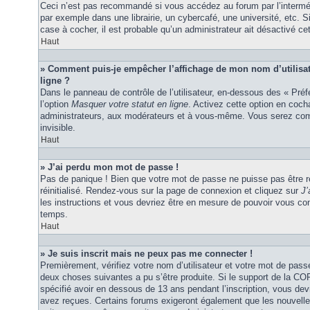
Ceci n’est pas recommandé si vous accédez au forum par l’interméd
par exemple dans une librairie, un cybercafé, une université, etc. S
case à cocher, il est probable qu’un administrateur ait désactivé cet
Haut
» Comment puis-je empêcher l’affichage de mon nom d’utilisateu
ligne ?
Dans le panneau de contrôle de l’utilisateur, en-dessous des « Pré
l’option
Masquer votre statut en ligne
. Activez cette option en coc
administrateurs, aux modérateurs et à vous-même. Vous serez comp
invisible.
Haut
» J’ai perdu mon mot de passe !
Pas de panique ! Bien que votre mot de passe ne puisse pas être ré
réinitialisé. Rendez-vous sur la page de connexion et cliquez sur
J’
les instructions et vous devriez être en mesure de pouvoir vous c
temps.
Haut
» Je suis inscrit mais ne peux pas me connecter !
Premièrement, vérifiez votre nom d’utilisateur et votre mot de passe
deux choses suivantes a pu s’être produite. Si le support de la C
spécifié avoir en dessous de 13 ans pendant l’inscription, vous dev
avez reçues. Certains forums exigeront également que les nouvelles