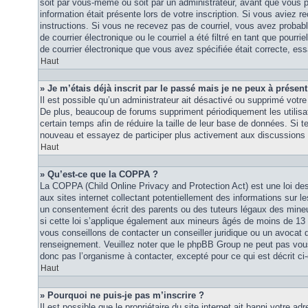
soit par vous-même ou soit par un administrateur, avant que vous p
information était présente lors de votre inscription. Si vous aviez re
instructions. Si vous ne recevez pas de courriel, vous avez proba
de courrier électronique ou le courriel a été filtré en tant que pourri
de courrier électronique que vous avez spécifiée était correcte, es
Haut
» Je m’étais déjà inscrit par le passé mais je ne peux à présen
Il est possible qu’un administrateur ait désactivé ou supprimé vot
De plus, beaucoup de forums suppriment périodiquement les utilisat
certain temps afin de réduire la taille de leur base de données. Si te
nouveau et essayez de participer plus activement aux discussions 
Haut
» Qu’est-ce que la COPPA ?
La COPPA (Child Online Privacy and Protection Act) est une loi d
aux sites internet collectant potentiellement des informations sur
un consentement écrit des parents ou des tuteurs légaux des mine
si cette loi s’applique également aux mineurs âgés de moins de 13 
vous conseillons de contacter un conseiller juridique ou un avocat q
renseignement. Veuillez noter que le phpBB Group ne peut pas vous 
donc pas l’organisme à contacter, excepté pour ce qui est décrit ci
Haut
» Pourquoi ne puis-je pas m’inscrire ?
Il est possible que le propriétaire du site internet ait banni votre adr