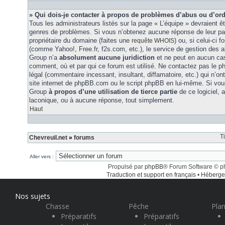
» Qui dois-je contacter à propos de problèmes d’abus ou d’ord
Tous les administrateurs listés sur la page « L’équipe » devraient ê
genres de problèmes. Si vous n’obtenez aucune réponse de leur part
propriétaire du domaine (faites une
) ou, si celui-ci 
requête WHOIS
(comme Yahoo!, Free.fr, f2s.com, etc.), le service de gestion des 
Group n’a
absolument aucune juridiction
et ne peut en aucun ca
comment, où et par qui ce forum est utilisé. Ne contactez pas le 
légal (commentaire incessant, insultant, diffamatoire, etc.) qui n’on
site internet de phpBB.com ou le script phpBB en lui-même. Si vo
Group
à propos d’une utilisation de tierce partie
de ce logiciel,
laconique, ou à aucune réponse, tout simplement.
Haut
T
Chevreuil.net
»
forums
Aller vers :
Propulsé par
phpBB
® Forum Software © 
Traduction et support en français
•
Héberge
Nos sujets
Chasse
Pêche
Plan
Préparatifs
Préparatifs