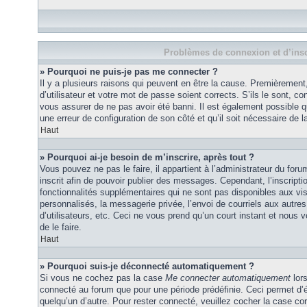
Problèmes de connexion et d’insc
» Pourquoi ne puis-je pas me connecter ?
Il y a plusieurs raisons qui peuvent en être la cause. Premièremen
d’utilisateur et votre mot de passe soient corrects. S’ils le sont, co
vous assurer de ne pas avoir été banni. Il est également possible que
une erreur de configuration de son côté et qu’il soit nécessaire de la
Haut
» Pourquoi ai-je besoin de m’inscrire, après tout ?
Vous pouvez ne pas le faire, il appartient à l’administrateur du fo
inscrit afin de pouvoir publier des messages. Cependant, l’inscrip
fonctionnalités supplémentaires qui ne sont pas disponibles aux vi
personnalisés, la messagerie privée, l’envoi de courriels aux autres
d’utilisateurs, etc. Ceci ne vous prend qu’un court instant et no
de le faire.
Haut
» Pourquoi suis-je déconnecté automatiquement ?
Si vous ne cochez pas la case
Me connecter automatiquement
lors
connecté au forum que pour une période prédéfinie. Ceci permet d’év
quelqu’un d’autre. Pour rester connecté, veuillez cocher la case co