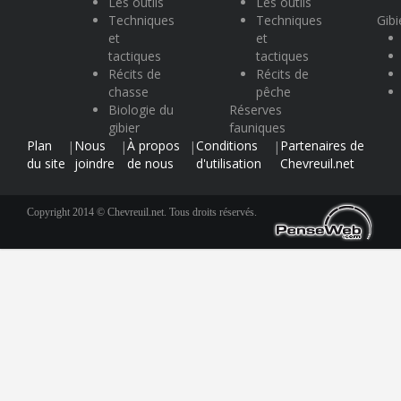
Les outils
Les outils
Techniques
Techniques
Gibi
et
et
tactiques
tactiques
Récits de
Récits de
chasse
pêche
Biologie du
Réserves
gibier
fauniques
Plan
Nous
À propos
Conditions
Partenaires de
|
|
|
|
du site
joindre
de nous
d'utilisation
Chevreuil.net
Copyright 2014 © Chevreuil.net. Tous droits réservés.