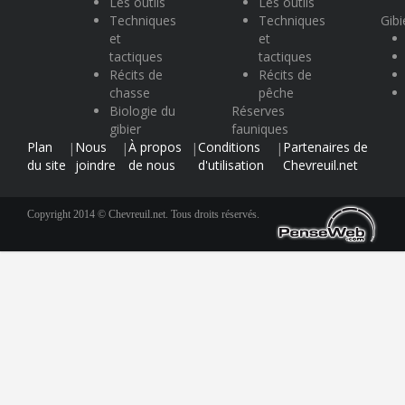
Les outils
Les outils
Techniques
Techniques
Gibi
et
et
tactiques
tactiques
Récits de
Récits de
chasse
pêche
Biologie du
Réserves
gibier
fauniques
Plan
Nous
À propos
Conditions
Partenaires de
|
|
|
|
du site
joindre
de nous
d'utilisation
Chevreuil.net
Copyright 2014 © Chevreuil.net. Tous droits réservés.