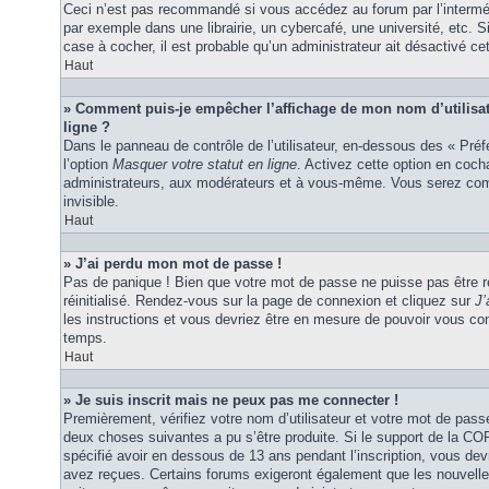
Ceci n’est pas recommandé si vous accédez au forum par l’interméd
par exemple dans une librairie, un cybercafé, une université, etc. S
case à cocher, il est probable qu’un administrateur ait désactivé cet
Haut
» Comment puis-je empêcher l’affichage de mon nom d’utilisateu
ligne ?
Dans le panneau de contrôle de l’utilisateur, en-dessous des « Pré
l’option
Masquer votre statut en ligne
. Activez cette option en coc
administrateurs, aux modérateurs et à vous-même. Vous serez comp
invisible.
Haut
» J’ai perdu mon mot de passe !
Pas de panique ! Bien que votre mot de passe ne puisse pas être ré
réinitialisé. Rendez-vous sur la page de connexion et cliquez sur
J’
les instructions et vous devriez être en mesure de pouvoir vous c
temps.
Haut
» Je suis inscrit mais ne peux pas me connecter !
Premièrement, vérifiez votre nom d’utilisateur et votre mot de passe
deux choses suivantes a pu s’être produite. Si le support de la C
spécifié avoir en dessous de 13 ans pendant l’inscription, vous dev
avez reçues. Certains forums exigeront également que les nouvelles