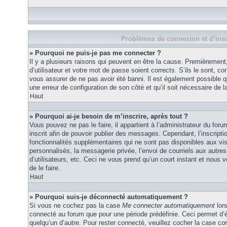
Problèmes de connexion et d’insc
» Pourquoi ne puis-je pas me connecter ?
Il y a plusieurs raisons qui peuvent en être la cause. Premièremen
d’utilisateur et votre mot de passe soient corrects. S’ils le sont, co
vous assurer de ne pas avoir été banni. Il est également possible que
une erreur de configuration de son côté et qu’il soit nécessaire de la
Haut
» Pourquoi ai-je besoin de m’inscrire, après tout ?
Vous pouvez ne pas le faire, il appartient à l’administrateur du fo
inscrit afin de pouvoir publier des messages. Cependant, l’inscrip
fonctionnalités supplémentaires qui ne sont pas disponibles aux vi
personnalisés, la messagerie privée, l’envoi de courriels aux autres
d’utilisateurs, etc. Ceci ne vous prend qu’un court instant et no
de le faire.
Haut
» Pourquoi suis-je déconnecté automatiquement ?
Si vous ne cochez pas la case
Me connecter automatiquement
lors
connecté au forum que pour une période prédéfinie. Ceci permet d’év
quelqu’un d’autre. Pour rester connecté, veuillez cocher la case co