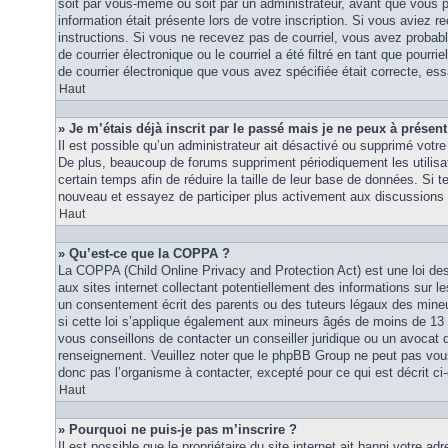
soit par vous-même ou soit par un administrateur, avant que vous p
information était présente lors de votre inscription. Si vous aviez re
instructions. Si vous ne recevez pas de courriel, vous avez proba
de courrier électronique ou le courriel a été filtré en tant que pourri
de courrier électronique que vous avez spécifiée était correcte, es
Haut
» Je m’étais déjà inscrit par le passé mais je ne peux à présen
Il est possible qu’un administrateur ait désactivé ou supprimé vot
De plus, beaucoup de forums suppriment périodiquement les utilisat
certain temps afin de réduire la taille de leur base de données. Si te
nouveau et essayez de participer plus activement aux discussions 
Haut
» Qu’est-ce que la COPPA ?
La COPPA (Child Online Privacy and Protection Act) est une loi d
aux sites internet collectant potentiellement des informations sur
un consentement écrit des parents ou des tuteurs légaux des mine
si cette loi s’applique également aux mineurs âgés de moins de 13 
vous conseillons de contacter un conseiller juridique ou un avocat q
renseignement. Veuillez noter que le phpBB Group ne peut pas vous 
donc pas l’organisme à contacter, excepté pour ce qui est décrit ci
Haut
» Pourquoi ne puis-je pas m’inscrire ?
Il est possible que le propriétaire du site internet ait banni votre adr