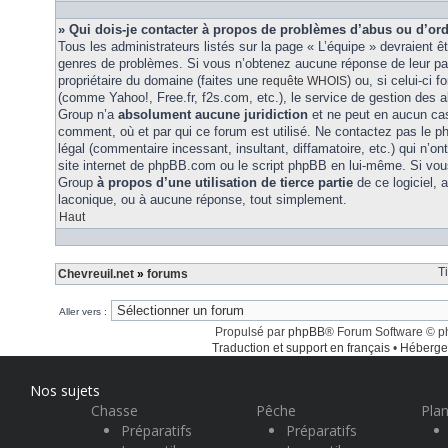
» Qui dois-je contacter à propos de problèmes d’abus ou d’ord
Tous les administrateurs listés sur la page « L’équipe » devraient ê
genres de problèmes. Si vous n’obtenez aucune réponse de leur part
propriétaire du domaine (faites une
) ou, si celui-ci 
requête WHOIS
(comme Yahoo!, Free.fr, f2s.com, etc.), le service de gestion des 
Group n’a
absolument aucune juridiction
et ne peut en aucun ca
comment, où et par qui ce forum est utilisé. Ne contactez pas le 
légal (commentaire incessant, insultant, diffamatoire, etc.) qui n’on
site internet de phpBB.com ou le script phpBB en lui-même. Si vo
Group
à propos d’une utilisation de tierce partie
de ce logiciel,
laconique, ou à aucune réponse, tout simplement.
Haut
T
Chevreuil.net
»
forums
Aller vers :
Propulsé par
phpBB
® Forum Software © 
Traduction et support en français
•
Héberge
Nos sujets
Chasse
Pêche
Plan
Préparatifs
Préparatifs