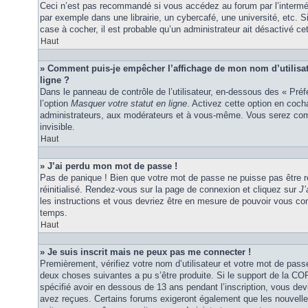
Ceci n’est pas recommandé si vous accédez au forum par l’interméd
par exemple dans une librairie, un cybercafé, une université, etc. S
case à cocher, il est probable qu’un administrateur ait désactivé cet
Haut
» Comment puis-je empêcher l’affichage de mon nom d’utilisateu
ligne ?
Dans le panneau de contrôle de l’utilisateur, en-dessous des « Pré
l’option
Masquer votre statut en ligne
. Activez cette option en coc
administrateurs, aux modérateurs et à vous-même. Vous serez comp
invisible.
Haut
» J’ai perdu mon mot de passe !
Pas de panique ! Bien que votre mot de passe ne puisse pas être ré
réinitialisé. Rendez-vous sur la page de connexion et cliquez sur
J’
les instructions et vous devriez être en mesure de pouvoir vous c
temps.
Haut
» Je suis inscrit mais ne peux pas me connecter !
Premièrement, vérifiez votre nom d’utilisateur et votre mot de passe
deux choses suivantes a pu s’être produite. Si le support de la C
spécifié avoir en dessous de 13 ans pendant l’inscription, vous dev
avez reçues. Certains forums exigeront également que les nouvelles