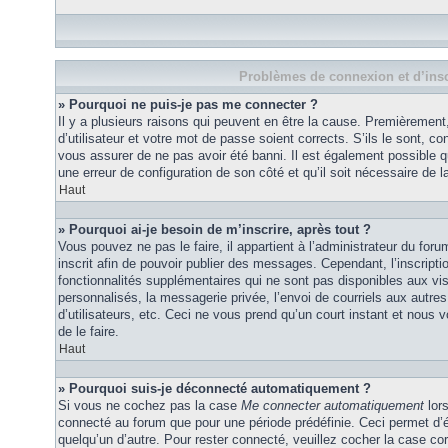
Problèmes de connexion et d’insc
» Pourquoi ne puis-je pas me connecter ?
Il y a plusieurs raisons qui peuvent en être la cause. Premièremen
d’utilisateur et votre mot de passe soient corrects. S’ils le sont, co
vous assurer de ne pas avoir été banni. Il est également possible que
une erreur de configuration de son côté et qu’il soit nécessaire de la
Haut
» Pourquoi ai-je besoin de m’inscrire, après tout ?
Vous pouvez ne pas le faire, il appartient à l’administrateur du fo
inscrit afin de pouvoir publier des messages. Cependant, l’inscrip
fonctionnalités supplémentaires qui ne sont pas disponibles aux vi
personnalisés, la messagerie privée, l’envoi de courriels aux autres
d’utilisateurs, etc. Ceci ne vous prend qu’un court instant et no
de le faire.
Haut
» Pourquoi suis-je déconnecté automatiquement ?
Si vous ne cochez pas la case
Me connecter automatiquement
lors
connecté au forum que pour une période prédéfinie. Ceci permet d’év
quelqu’un d’autre. Pour rester connecté, veuillez cocher la case co