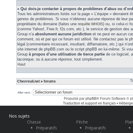
» Qui dois-je contacter à propos de problèmes d’abus ou d’ord
Tous les administrateurs listés sur la page « L’équipe » devraient ê
genres de problèmes. Si vous n’obtenez aucune réponse de leur part
propriétaire du domaine (faites une
) ou, si celui-ci 
requête WHOIS
(comme Yahoo!, Free.fr, f2s.com, etc.), le service de gestion des 
Group n’a
absolument aucune juridiction
et ne peut en aucun ca
comment, où et par qui ce forum est utilisé. Ne contactez pas le 
légal (commentaire incessant, insultant, diffamatoire, etc.) qui n’on
site internet de phpBB.com ou le script phpBB en lui-même. Si vo
Group
à propos d’une utilisation de tierce partie
de ce logiciel,
laconique, ou à aucune réponse, tout simplement.
Haut
T
Chevreuil.net
»
forums
Aller vers :
Propulsé par
phpBB
® Forum Software © 
Traduction et support en français
•
Héberge
Nos sujets
Chasse
Pêche
Plan
Préparatifs
Préparatifs