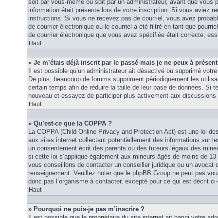
soit par vous-même ou soit par un administrateur, avant que vous p
information était présente lors de votre inscription. Si vous aviez re
instructions. Si vous ne recevez pas de courriel, vous avez proba
de courrier électronique ou le courriel a été filtré en tant que pourri
de courrier électronique que vous avez spécifiée était correcte, es
Haut
» Je m’étais déjà inscrit par le passé mais je ne peux à présen
Il est possible qu’un administrateur ait désactivé ou supprimé vot
De plus, beaucoup de forums suppriment périodiquement les utilisat
certain temps afin de réduire la taille de leur base de données. Si te
nouveau et essayez de participer plus activement aux discussions 
Haut
» Qu’est-ce que la COPPA ?
La COPPA (Child Online Privacy and Protection Act) est une loi d
aux sites internet collectant potentiellement des informations sur
un consentement écrit des parents ou des tuteurs légaux des mine
si cette loi s’applique également aux mineurs âgés de moins de 13 
vous conseillons de contacter un conseiller juridique ou un avocat q
renseignement. Veuillez noter que le phpBB Group ne peut pas vous 
donc pas l’organisme à contacter, excepté pour ce qui est décrit ci
Haut
» Pourquoi ne puis-je pas m’inscrire ?
Il est possible que le propriétaire du site internet ait banni votre adr