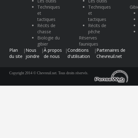
Les outils
Les outils
Techniques
Techniques
Gibi
et
et
tactiques
tactiques
Récits de
Récits de
chasse
pêche
Biologie du
Réserves
gibier
fauniques
Plan
Nous
À propos
Conditions
Partenaires de
|
|
|
|
du site
joindre
de nous
d'utilisation
Chevreuil.net
Copyright 2014 © Chevreuil.net. Tous droits réservés.