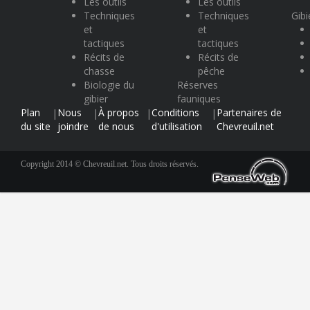
Les outils
Les outils
Techniques
Techniques
Gibi
et
et
tactiques
tactiques
Récits de
Récits de
chasse
pêche
Biologie du
Réserves
gibier
fauniques
Plan
Nous
À propos
Conditions
Partenaires de
|
|
|
|
du site
joindre
de nous
d'utilisation
Chevreuil.net
Copyright 2014 © Chevreuil.net. Tous droits réservés.