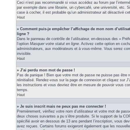
Ceci n’est pas recommandé si vous accédez au forum par l’interméd
par exemple dans une librairie, un cybercafé, une université, etc. S
case à cocher, il est probable qu’un administrateur ait désactivé cet
Haut
» Comment puis-je empêcher l’affichage de mon nom d’utilisateu
ligne ?
Dans le panneau de contrôle de l’utilisateur, en-dessous des « Pré
l’option
Masquer votre statut en ligne
. Activez cette option en coc
administrateurs, aux modérateurs et à vous-même. Vous serez comp
invisible.
Haut
» J’ai perdu mon mot de passe !
Pas de panique ! Bien que votre mot de passe ne puisse pas être ré
réinitialisé. Rendez-vous sur la page de connexion et cliquez sur
J’
les instructions et vous devriez être en mesure de pouvoir vous c
temps.
Haut
» Je suis inscrit mais ne peux pas me connecter !
Premièrement, vérifiez votre nom d’utilisateur et votre mot de passe
deux choses suivantes a pu s’être produite. Si le support de la C
spécifié avoir en dessous de 13 ans pendant l’inscription, vous dev
avez reçues. Certains forums exigeront également que les nouvelles