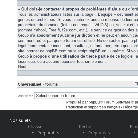
» Qui dois-je contacter à propos de problèmes d’abus ou d’ord
Tous les administrateurs listés sur la page « L’équipe » devraient ê
genres de problèmes. Si vous n’obtenez aucune réponse de leur part
propriétaire du domaine (faites une
) ou, si celui-ci 
requête WHOIS
(comme Yahoo!, Free.fr, f2s.com, etc.), le service de gestion des 
Group n’a
absolument aucune juridiction
et ne peut en aucun ca
comment, où et par qui ce forum est utilisé. Ne contactez pas le 
légal (commentaire incessant, insultant, diffamatoire, etc.) qui n’on
site internet de phpBB.com ou le script phpBB en lui-même. Si vo
Group
à propos d’une utilisation de tierce partie
de ce logiciel,
laconique, ou à aucune réponse, tout simplement.
Haut
T
Chevreuil.net
»
forums
Aller vers :
Propulsé par
phpBB
® Forum Software © 
Traduction et support en français
•
Héberge
Nos sujets
Chasse
Pêche
Plan
Préparatifs
Préparatifs