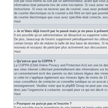
soit par vous-même ou soit par un administrateur, avant que vous p
information était présente lors de votre inscription. Si vous aviez re
instructions. Si vous ne recevez pas de courriel, vous avez proba
de courrier électronique ou le courriel a été filtré en tant que pourri
de courrier électronique que vous avez spécifiée était correcte, es
Haut
» Je m’étais déjà inscrit par le passé mais je ne peux à présen
Il est possible qu’un administrateur ait désactivé ou supprimé vot
De plus, beaucoup de forums suppriment périodiquement les utilisat
certain temps afin de réduire la taille de leur base de données. Si te
nouveau et essayez de participer plus activement aux discussions 
Haut
» Qu’est-ce que la COPPA ?
La COPPA (Child Online Privacy and Protection Act) est une loi d
aux sites internet collectant potentiellement des informations sur
un consentement écrit des parents ou des tuteurs légaux des mine
si cette loi s’applique également aux mineurs âgés de moins de 13 
vous conseillons de contacter un conseiller juridique ou un avocat q
renseignement. Veuillez noter que le phpBB Group ne peut pas vous 
donc pas l’organisme à contacter, excepté pour ce qui est décrit ci
Haut
» Pourquoi ne puis-je pas m’inscrire ?
Il est possible que le propriétaire du site internet ait banni votre adr