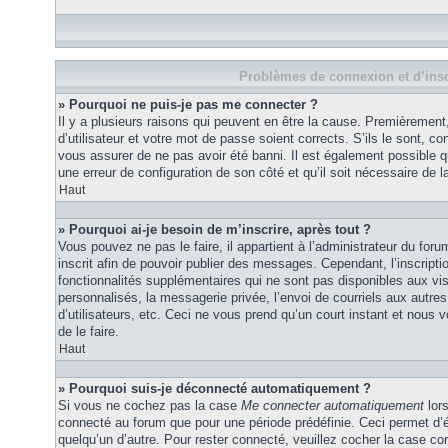
Problèmes de connexion et d’insc
» Pourquoi ne puis-je pas me connecter ?
Il y a plusieurs raisons qui peuvent en être la cause. Premièremen
d’utilisateur et votre mot de passe soient corrects. S’ils le sont, co
vous assurer de ne pas avoir été banni. Il est également possible que
une erreur de configuration de son côté et qu’il soit nécessaire de la
Haut
» Pourquoi ai-je besoin de m’inscrire, après tout ?
Vous pouvez ne pas le faire, il appartient à l’administrateur du fo
inscrit afin de pouvoir publier des messages. Cependant, l’inscrip
fonctionnalités supplémentaires qui ne sont pas disponibles aux vi
personnalisés, la messagerie privée, l’envoi de courriels aux autres
d’utilisateurs, etc. Ceci ne vous prend qu’un court instant et no
de le faire.
Haut
» Pourquoi suis-je déconnecté automatiquement ?
Si vous ne cochez pas la case
Me connecter automatiquement
lors
connecté au forum que pour une période prédéfinie. Ceci permet d’év
quelqu’un d’autre. Pour rester connecté, veuillez cocher la case co