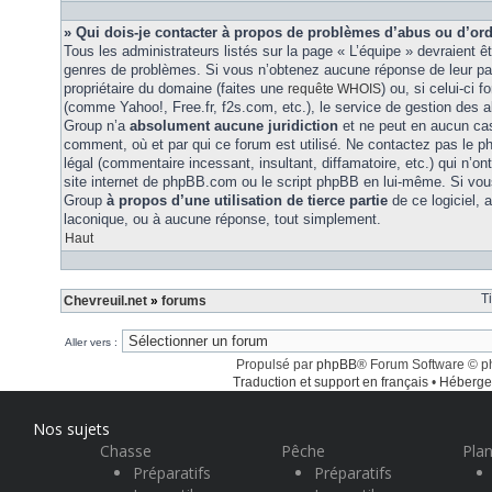
» Qui dois-je contacter à propos de problèmes d’abus ou d’ord
Tous les administrateurs listés sur la page « L’équipe » devraient ê
genres de problèmes. Si vous n’obtenez aucune réponse de leur part
propriétaire du domaine (faites une
) ou, si celui-ci 
requête WHOIS
(comme Yahoo!, Free.fr, f2s.com, etc.), le service de gestion des 
Group n’a
absolument aucune juridiction
et ne peut en aucun ca
comment, où et par qui ce forum est utilisé. Ne contactez pas le 
légal (commentaire incessant, insultant, diffamatoire, etc.) qui n’on
site internet de phpBB.com ou le script phpBB en lui-même. Si vo
Group
à propos d’une utilisation de tierce partie
de ce logiciel,
laconique, ou à aucune réponse, tout simplement.
Haut
T
Chevreuil.net
»
forums
Aller vers :
Propulsé par
phpBB
® Forum Software © 
Traduction et support en français
•
Héberge
Nos sujets
Chasse
Pêche
Plan
Préparatifs
Préparatifs