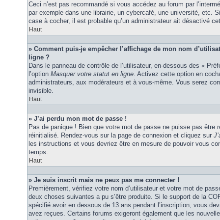
Ceci n’est pas recommandé si vous accédez au forum par l’interméd
par exemple dans une librairie, un cybercafé, une université, etc. S
case à cocher, il est probable qu’un administrateur ait désactivé cet
Haut
» Comment puis-je empêcher l’affichage de mon nom d’utilisateu
ligne ?
Dans le panneau de contrôle de l’utilisateur, en-dessous des « Pré
l’option
Masquer votre statut en ligne
. Activez cette option en coc
administrateurs, aux modérateurs et à vous-même. Vous serez comp
invisible.
Haut
» J’ai perdu mon mot de passe !
Pas de panique ! Bien que votre mot de passe ne puisse pas être ré
réinitialisé. Rendez-vous sur la page de connexion et cliquez sur
J’
les instructions et vous devriez être en mesure de pouvoir vous c
temps.
Haut
» Je suis inscrit mais ne peux pas me connecter !
Premièrement, vérifiez votre nom d’utilisateur et votre mot de passe
deux choses suivantes a pu s’être produite. Si le support de la C
spécifié avoir en dessous de 13 ans pendant l’inscription, vous dev
avez reçues. Certains forums exigeront également que les nouvelles