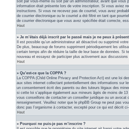
soit par vous-même ou soit par un administrateur, avant que vous p
information était présente lors de votre inscription. Si vous aviez re
instructions. Si vous ne recevez pas de courriel, vous avez proba
de courrier électronique ou le courriel a été filtré en tant que pourri
de courrier électronique que vous avez spécifiée était correcte, es
Haut
» Je m’étais déjà inscrit par le passé mais je ne peux à présen
Il est possible qu’un administrateur ait désactivé ou supprimé vot
De plus, beaucoup de forums suppriment périodiquement les utilisat
certain temps afin de réduire la taille de leur base de données. Si te
nouveau et essayez de participer plus activement aux discussions 
Haut
» Qu’est-ce que la COPPA ?
La COPPA (Child Online Privacy and Protection Act) est une loi d
aux sites internet collectant potentiellement des informations sur
un consentement écrit des parents ou des tuteurs légaux des mine
si cette loi s’applique également aux mineurs âgés de moins de 13 
vous conseillons de contacter un conseiller juridique ou un avocat q
renseignement. Veuillez noter que le phpBB Group ne peut pas vous 
donc pas l’organisme à contacter, excepté pour ce qui est décrit ci
Haut
» Pourquoi ne puis-je pas m’inscrire ?
Il est possible que le propriétaire du site internet ait banni votre adr