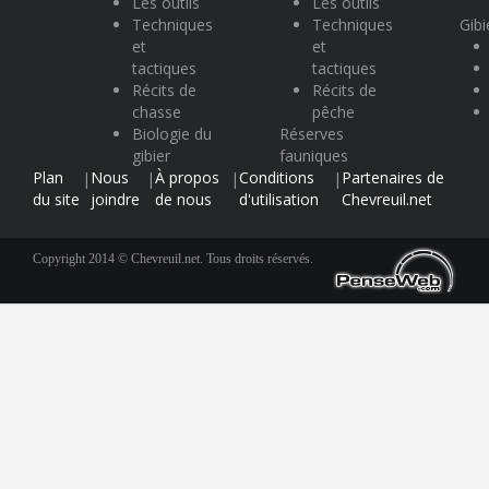
Les outils
Les outils
Techniques
Techniques
Gibi
et
et
tactiques
tactiques
Récits de
Récits de
chasse
pêche
Biologie du
Réserves
gibier
fauniques
Plan
Nous
À propos
Conditions
Partenaires de
|
|
|
|
du site
joindre
de nous
d'utilisation
Chevreuil.net
Copyright 2014 © Chevreuil.net. Tous droits réservés.