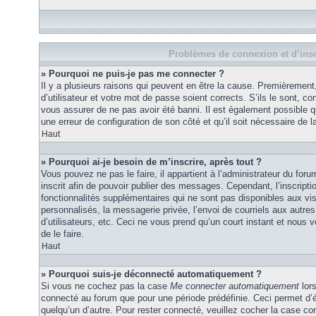
Problèmes de connexion et d’insc
» Pourquoi ne puis-je pas me connecter ?
Il y a plusieurs raisons qui peuvent en être la cause. Premièremen
d’utilisateur et votre mot de passe soient corrects. S’ils le sont, co
vous assurer de ne pas avoir été banni. Il est également possible que
une erreur de configuration de son côté et qu’il soit nécessaire de la
Haut
» Pourquoi ai-je besoin de m’inscrire, après tout ?
Vous pouvez ne pas le faire, il appartient à l’administrateur du fo
inscrit afin de pouvoir publier des messages. Cependant, l’inscrip
fonctionnalités supplémentaires qui ne sont pas disponibles aux vi
personnalisés, la messagerie privée, l’envoi de courriels aux autres
d’utilisateurs, etc. Ceci ne vous prend qu’un court instant et no
de le faire.
Haut
» Pourquoi suis-je déconnecté automatiquement ?
Si vous ne cochez pas la case
Me connecter automatiquement
lors
connecté au forum que pour une période prédéfinie. Ceci permet d’év
quelqu’un d’autre. Pour rester connecté, veuillez cocher la case co