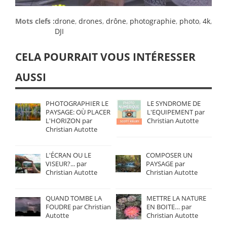
Mots clefs :
drone
,
drones
,
drône
,
photographie
,
photo
,
4k
,
DJI
CELA POURRAIT VOUS INTÉRESSER
AUSSI
PHOTOGRAPHIER LE
LE SYNDROME DE
PAYSAGE: OÙ PLACER
L'EQUIPEMENT par
L'HORIZON par
Christian Autotte
Christian Autotte
L'ÉCRAN OU LE
COMPOSER UN
VISEUR?... par
PAYSAGE par
Christian Autotte
Christian Autotte
QUAND TOMBE LA
METTRE LA NATURE
FOUDRE par Christian
EN BOITE… par
Autotte
Christian Autotte