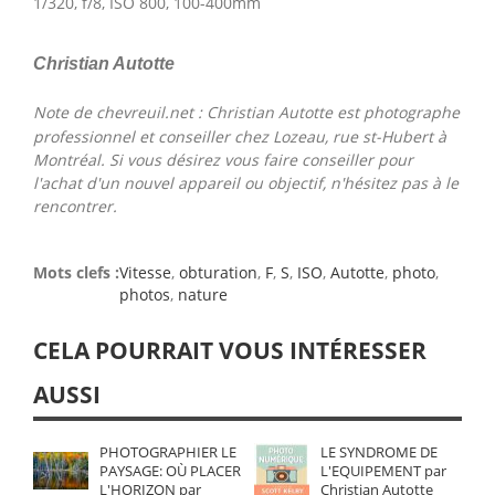
1/320, f/8, ISO 800, 100-400mm
Christian Autotte
Note de chevreuil.net : Christian Autotte est photographe
professionnel et conseiller chez Lozeau, rue st-Hubert à
Montréal. Si vous désirez vous faire conseiller pour
l'achat d'un nouvel appareil ou objectif, n'hésitez pas à le
rencontrer.
Mots clefs :
Vitesse
,
obturation
,
F
,
S
,
ISO
,
Autotte
,
photo
,
photos
,
nature
CELA POURRAIT VOUS INTÉRESSER
AUSSI
PHOTOGRAPHIER LE
LE SYNDROME DE
PAYSAGE: OÙ PLACER
L'EQUIPEMENT par
L'HORIZON par
Christian Autotte