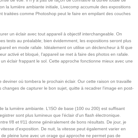
rise de vue. Il n'y a pas de façon de connaitre la durée totale de
lon la lumière ambiante initiale, Livecomp accumule des expositions
nt traitées comme Photoshop peut le faire en empilant des couches
rer un éclair avec tout appareil à objectif interchangeable. On
ues tests au préalable; bien évidemment, les expositions seront plus
appareil en mode rafale. Idéalement on utilise un déclencheur à fil que
ur activé et bloqué, l'appareil se met à faire des photos en rafale.
un éclair frappant le sol. Cette approche fonctionne mieux avec une
deviner où tombera le prochain éclair. Our cette raison on travaille
hanges de capturer le bon sujet, quitte à recadrer l'image en post-
de la lumière ambiante. L'ISO de base (100 ou 200) est suffisant
egistrer sont plus lumineux que l'éclair d'un flash électronique.
entre f/8 et f/11 donne généralement de bons résultats. De jour, je
 vitesse d'exposition. De nuit, la vitesse peut également varier en
t de pleine lune avec un orage qui approche ne permet pas de