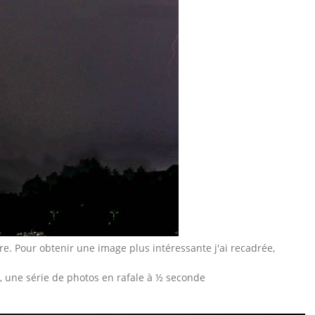
dre. Pour obtenir une image plus intéressante j'ai recadrée,
, une série de photos en rafale à ½ seconde