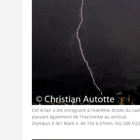
Cet éclair a été enregistré à l'extrême droite du ca
passant également de l'horizontal au vertical.
Olympus E-M1 Mark II, 40-150 à 67mm, ISO 200 f/22