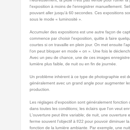
Heureusement, la pluie n'est pas venue pour ruiner la p
l'exposition à moins de l'enregistrer manuellement. Se
pouvant aller jusqu'à 60 secondes. Ces expositions so
sous le mode « luminosité ».
Accumuler des expositions est une autre façon de captu
commence par choisir l'exposition, quitte à faire quelq
courtes si on travaille en plein jour. On met ensuite l'
l'on peut bloquer en mode « on ». Une fois le déclenche
Avec un peu de chance, une de ces images enregistre 
lumière plus faible, de nuit ou en fin de journée.
Un problème inhérent à ce type de photographie est de 
généralement avec un grand angle pour augmenter les c
production.
Les réglages d'exposition sont généralement fonction 
dans toutes les conditions; les éclairs que l'on veut enr
L'ouverture peut être variable; de nuit, une ouverture 
ferme souvent l'objectif à f/22 pour pouvoir diminuer la
fonction de la lumière ambiante. Par exemple, une nui