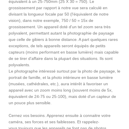
équivalent à un 25-750mm (25 X 30 = 750). Le
grossissement par rapport à notre vue sera calculé en
divisant la longueur focale par 50 (l'équivalent de notre
vision), dans notre exemple, 750 / 50 = 15x de
grossissement. Un appareil doté d'un tel zoom sera très
polyvalent, permettant autant la photographie de paysage
que celle de gibiers à bonne distance. A part quelques rares
exceptions, de tels appareils seront équipés de petits
capteurs (moins performant en basse lumière) mais capable
de se tirer d'affaire dans la plupart des situations. Ils sont
polyvalents.
Le photographe intéressé surtout par la photo de paysage, le
portrait de famille, et la photo intérieure en basse lumière
(musées, cathédrales, etc.), aura intérêt à favoriser un
appareil avec un zoom moins long (souvent moins de 5x,
équivalent de 24-75 ou 25-100), mais doté d'un capteur de
un pouce plus sensible.
Cernez vos besoins. Apprenez ensuite à connaitre votre
caméra, ses forces et ses faiblesses. Et rappelez-
vous toujours que les appareils ne font pas de photos,