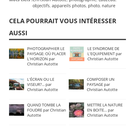
objectifs
,
appareils photos
,
photo
,
nature
CELA POURRAIT VOUS INTÉRESSER
AUSSI
PHOTOGRAPHIER LE
LE SYNDROME DE
PAYSAGE: OÙ PLACER
L'EQUIPEMENT par
L'HORIZON par
Christian Autotte
Christian Autotte
L'ÉCRAN OU LE
COMPOSER UN
VISEUR?... par
PAYSAGE par
Christian Autotte
Christian Autotte
QUAND TOMBE LA
METTRE LA NATURE
FOUDRE par Christian
EN BOITE… par
Autotte
Christian Autotte